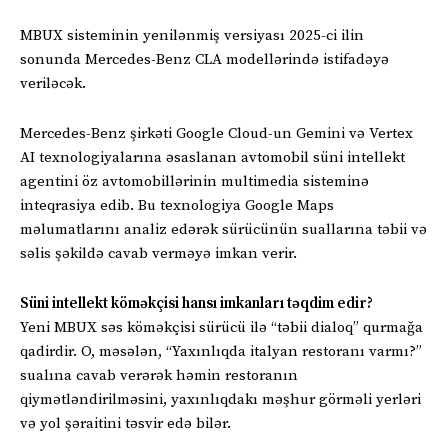
MBUX sisteminin yenilənmiş versiyası 2025-ci ilin
sonunda Mercedes-Benz CLA modellərində istifadəyə
veriləcək.
Mercedes-Benz şirkəti Google Cloud-un Gemini və Vertex
AI texnologiyalarına əsaslanan avtomobil süni intellekt
agentini öz avtomobillərinin multimedia sisteminə
inteqrasiya edib. Bu texnologiya Google Maps
məlumatlarını analiz edərək sürücünün suallarına təbii və
səlis şəkildə cavab verməyə imkan verir.
Süni intellekt köməkçisi hansı imkanları təqdim edir?
Yeni MBUX səs köməkçisi sürücü ilə “təbii dialoq” qurmağa
qadirdir. O, məsələn, “Yaxınlıqda italyan restoranı varmı?”
sualına cavab verərək həmin restoranın
qiymətləndirilməsini, yaxınlıqdakı məşhur görməli yerləri
və yol şəraitini təsvir edə bilər.