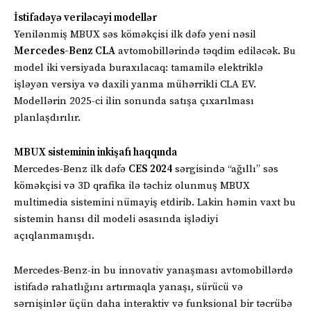
İstifadəyə veriləcəyi modellər
Yenilənmiş MBUX səs köməkçisi ilk dəfə yeni nəsil
Mercedes-Benz CLA
avtomobillərində təqdim ediləcək. Bu
model iki versiyada buraxılacaq: tamamilə elektriklə
işləyən versiya və daxili yanma mühərrikli CLA EV.
Modellərin 2025-ci ilin sonunda satışa çıxarılması
planlaşdırılır.
MBUX sisteminin inkişafı haqqında
Mercedes-Benz ilk dəfə
CES 2024
sərgisində “ağıllı” səs
köməkçisi və 3D qrafika ilə təchiz olunmuş MBUX
multimedia sistemini nümayiş etdirib. Lakin həmin vaxt bu
sistemin hansı dil modeli əsasında işlədiyi
açıqlanmamışdı.
Mercedes-Benz-in bu innovativ yanaşması avtomobillərdə
istifadə rahatlığını artırmaqla yanaşı, sürücü və
sərnişinlər üçün daha interaktiv və funksional bir təcrübə