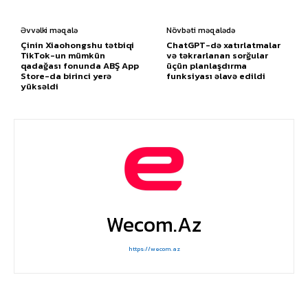
Əvvəlki məqalə
Növbəti məqalədə
Çinin Xiaohongshu tətbiqi
ChatGPT-də xatırlatmalar
TikTok-un mümkün
və təkrarlanan sorğular
qadağası fonunda ABŞ App
üçün planlaşdırma
Store-da birinci yerə
funksiyası əlavə edildi
yüksəldi
Wecom.az
https://wecom.az