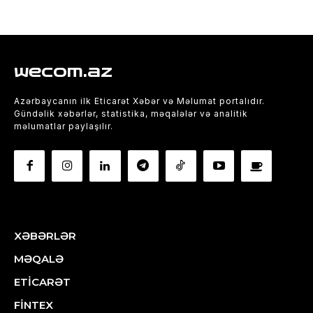
wecom.az
Azərbaycanın ilk Eticarət Xəbər və Məlumat portalıdır.
Gündəlik xəbərlər, statistika, məqalələr və analitik
məlumatlar paylaşılır.
XƏBƏRLƏR
MƏQALƏ
ETİCARƏT
FİNTEX