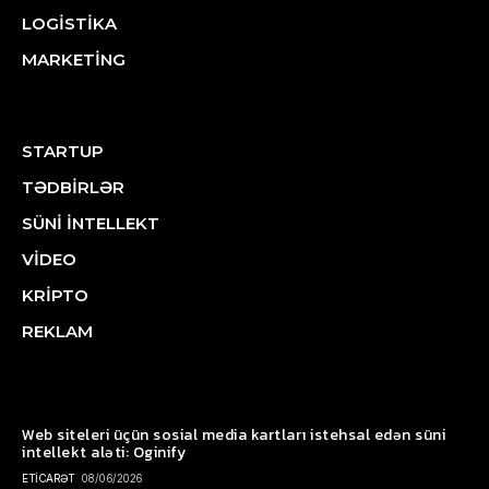
LOGİSTİKA
MARKETİNG
STARTUP
TƏDBİRLƏR
SÜNİ İNTELLEKT
VİDEO
KRİPTO
REKLAM
Web siteleri üçün sosial media kartları istehsal edən süni
intellekt aləti: Oginify
ETİCARƏT
08/06/2026