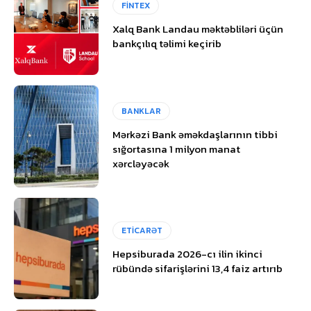
FİNTEX
Xalq Bank Landau məktəbliləri üçün
bankçılıq təlimi keçirib
BANKLAR
Mərkəzi Bank əməkdaşlarının tibbi
sığortasına 1 milyon manat
xərcləyəcək
ETİCARƏT
Hepsiburada 2026-cı ilin ikinci
rübündə sifarişlərini 13,4 faiz artırıb