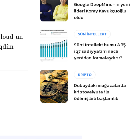
Google DeepMind-ın yeni
lideri Koray Kavukçuoğlu
oldu
SÜNİ İNTELLEKT
Cloud-un
Süni intellekt bumu ABŞ
əqdim
iqtisadiyyatını necə
yenidən formalaşdırır?
KRİPTO
Dubaydakı mağazalarda
kriptovalyuta ilə
ödənişlərə başlanılıb