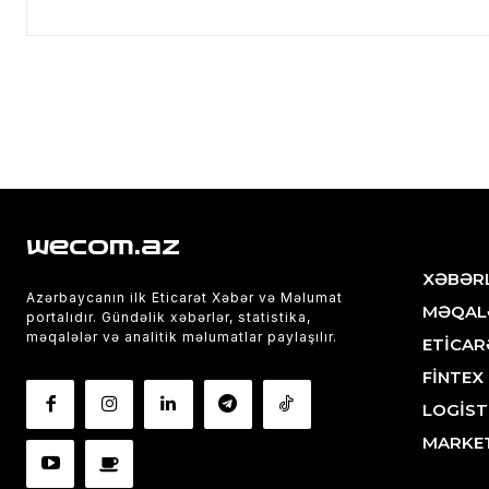
wecom.az
XƏBƏR
Azərbaycanın ilk Eticarət Xəbər və Məlumat
MƏQAL
portalıdır. Gündəlik xəbərlər, statistika,
məqalələr və analitik məlumatlar paylaşılır.
ETİCAR
FİNTEX
LOGİST
MARKE