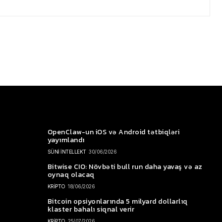
OpenClaw-un iOS və Android tətbiqləri
yayımlandı
SÜNİ İNTELLEKT
30/06/2026
Bitwise CIO: Növbəti bull run daha yavaş və az
oynaq olacaq
KRİPTO
18/06/2026
Bitcoin opsiyonlarında 5 milyard dollarlıq
klaster bahalı siqnal verir
KRİPTO
25/07/2026