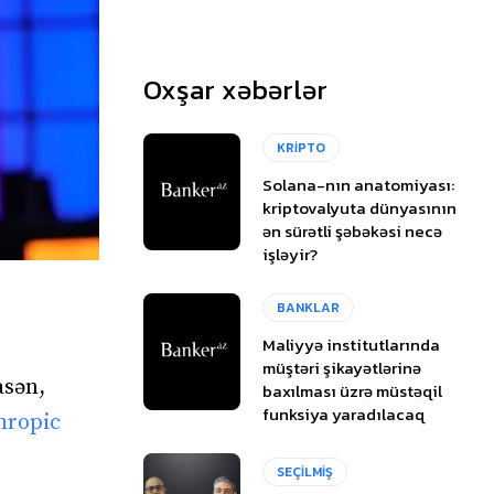
Oxşar xəbərlər
KRİPTO
Solana-nın anatomiyası:
kriptovalyuta dünyasının
ən sürətli şəbəkəsi necə
işləyir?
BANKLAR
Maliyyə institutlarında
müştəri şikayətlərinə
asən,
baxılması üzrə müstəqil
funksiya yaradılacaq
hropic
SEÇİLMİŞ