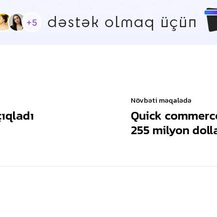
Növbəti məqalədə
ıqladı
Quick commerce 
255 milyon dolla