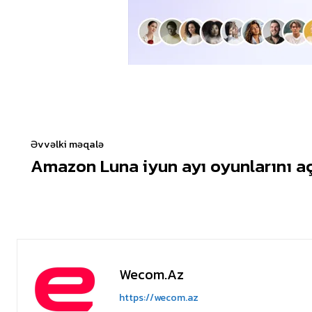
Əvvəlki məqalə
Amazon Luna iyun ayı oyunlarını aç
Wecom.az
https://wecom.az