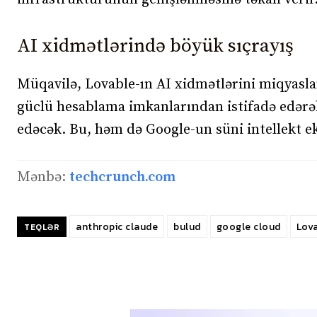
AI xidmətlərində böyük sıçrayış
Müqavilə, Lovable-ın AI xidmətlərini miqyas
güclü hesablama imkanlarından istifadə edərək 
edəcək. Bu, həm də Google-un süni intellekt e
Mənbə:
techcrunch.com
anthropic claude
bulud
google cloud
Lov
TEQLƏR