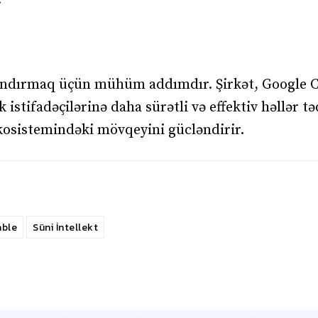
landırmaq üçün mühüm addımdır. Şirkət, Google 
istifadəçilərinə daha sürətli və effektiv həllər t
kosistemindəki mövqeyini gücləndirir.
able
Süni İntellekt