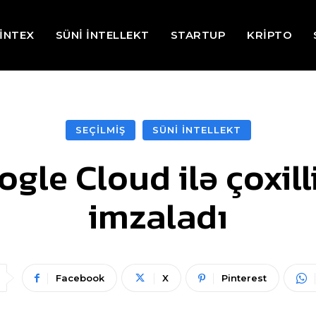
İNTEX
SÜNİ İNTELLEKT
STARTUP
KRİPTO
SEÇİLMİŞ
SÜNİ İNTELLEKT
gle Cloud ilə çoxil
imzaladı
Facebook
X
Pinterest