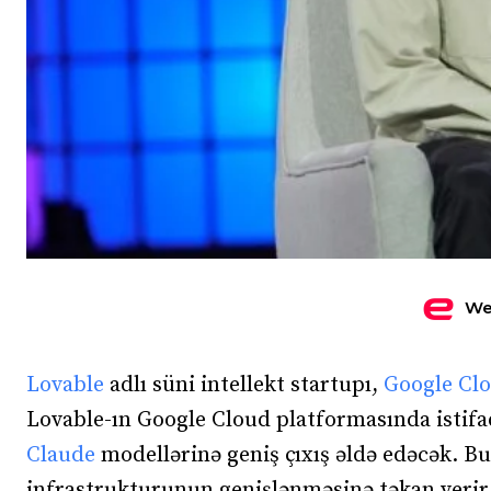
We
Lovable
adlı süni intellekt startupı,
Google Cl
Lovable-ın Google Cloud platformasında istifa
Claude
modellərinə geniş çıxış əldə edəcək. B
infrastrukturunun genişlənməsinə təkan verir