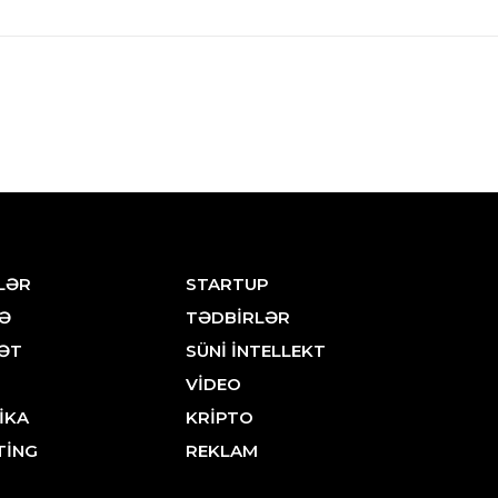
LƏR
STARTUP
Ə
TƏDBİRLƏR
ƏT
SÜNİ İNTELLEKT
VİDEO
İKA
KRİPTO
TİNG
REKLAM