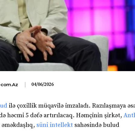
04/06/2026
com.az
oud
ilə çoxillik müqavilə imzaladı. Razılaşmaya əs
də həcmi 5 dəfə artırılacaq. Həmçinin şirkət,
Ant
u əməkdaşlıq,
süni intellekt
sahəsində bulud
.