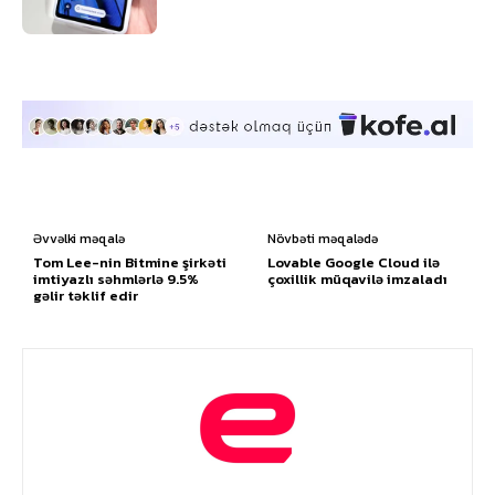
Əvvəlki məqalə
Növbəti məqalədə
Tom Lee-nin Bitmine şirkəti
Lovable Google Cloud ilə
imtiyazlı səhmlərlə 9.5%
çoxillik müqavilə imzaladı
gəlir təklif edir