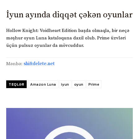
İyun ayında diqqət çəkən oyunlar
Hollow Knight: Voidheart Edition başda olmaqla, bir neçə
məşhur oyun Luna kataloquna daxil olub. Prime üzvləri
üçün pulsuz oyunlar da mövcuddur.
Mənbə:
shiftdelete.net
TEQLƏR
Amazon Luna
iyun
oyun
Prime