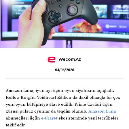
Wecom.az
04/06/2026
Amazon Luna, iyun ayı üçün oyun siyahısını açıqladı.
Hollow Knight: Voidheart Edition da daxil olmaqla bir çox
yeni oyun kütüphəyə əlavə edilib. Prime üzvləri üçün
xüsusi pulsuz oyunlar da təqdim olunub.
Amazon Luna
abunəçiləri üçün
e-ticarət
ekosistemində yeni təcrübələr
təklif edir.