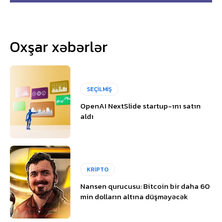
Oxşar xəbərlər
SEÇİLMİŞ
OpenAI NextSlide startup-ını satın
aldı
KRİPTO
Nansen qurucusu: Bitcoin bir daha 60
min dolların altına düşməyəcək