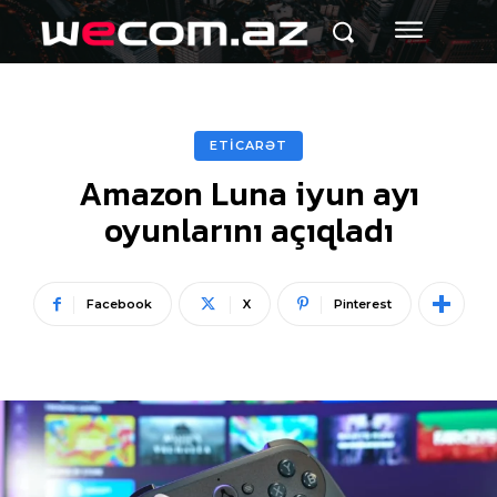
ETİCARƏT
Amazon Luna iyun ayı
oyunlarını açıqladı
Facebook
X
Pinterest