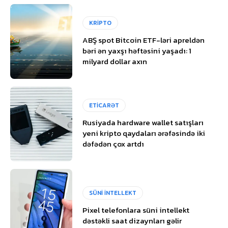
KRİPTO
ABŞ spot Bitcoin ETF-ləri apreldən
bəri ən yaxşı həftəsini yaşadı: 1
milyard dollar axın
ETİCARƏT
Rusiyada hardware wallet satışları
yeni kripto qaydaları ərəfəsində iki
dəfədən çox artdı
SÜNİ İNTELLEKT
Pixel telefonlara süni intellekt
dəstəkli saat dizaynları gəlir