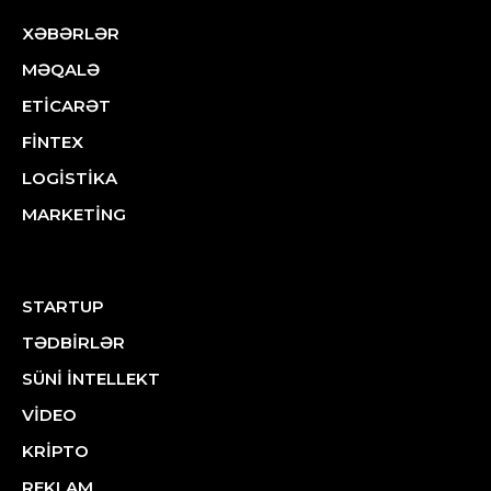
XƏBƏRLƏR
MƏQALƏ
ETİCARƏT
FİNTEX
LOGİSTİKA
MARKETİNG
STARTUP
TƏDBİRLƏR
SÜNİ İNTELLEKT
VİDEO
KRİPTO
REKLAM