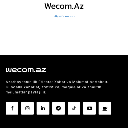
Wecom.az
https://wecom.az
wecom.az
Azərbaycanın ilk Eticarət Xəbər və Məlumat portalıdır.
Gündəlik xəbərlər, statistika, məqalələr və analitik
məlumatlar paylaşılır.