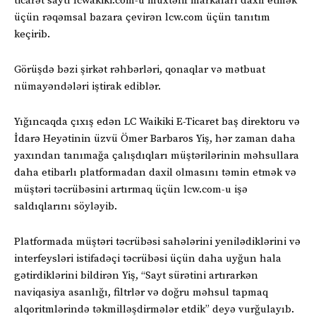
ticarət saytı lcwakiki.com-u müxtəlif markaları daxil etmək
üçün rəqəmsal bazara çevirən lcw.com üçün tanıtım
keçirib.
Görüşdə bəzi şirkət rəhbərləri, qonaqlar və mətbuat
nümayəndələri iştirak ediblər.
Yığıncaqda çıxış edən LC Waikiki E-Ticaret baş direktoru və
İdarə Heyətinin üzvü Ömer Barbaros Yiş, hər zaman daha
yaxından tanımağa çalışdıqları müştərilərinin məhsullara
daha etibarlı platformadan daxil olmasını təmin etmək və
müştəri təcrübəsini artırmaq üçün lcw.com-u işə
saldıqlarını söyləyib.
Platformada müştəri təcrübəsi sahələrini yenilədiklərini və
interfeysləri istifadəçi təcrübəsi üçün daha uyğun hala
gətirdiklərini bildirən Yiş, “Sayt sürətini artırarkən
naviqasiya asanlığı, filtrlər və doğru məhsul tapmaq
alqoritmlərində təkmilləşdirmələr etdik” deyə vurğulayıb.