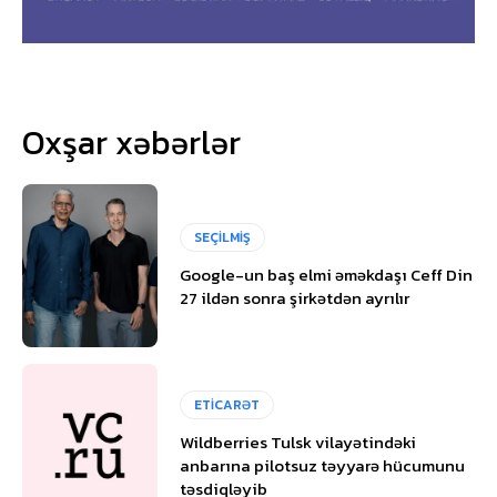
Oxşar xəbərlər
SEÇİLMİŞ
Google-un baş elmi əməkdaşı Ceff Din
27 ildən sonra şirkətdən ayrılır
ETİCARƏT
Wildberries Tulsk vilayətindəki
anbarına pilotsuz təyyarə hücumunu
təsdiqləyib