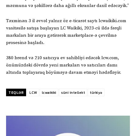
məzmuna və şəkillərə daha ağıllı ekranlar daxil edəcəyik.”
Təxminən 3 il əvvəl yalnız öz e-ticarət saytı lcwaikiki.com
vasitəsilə satışa başlayan LC Waikiki, 2023-cü ildə fərqli
markaları bir araya gətirərək marketplace-ə çevrilmə
prosesinə başladı.
380 brend və 210 satıcıya ev sahibliyi edəcək lcw.com,
önümüzdəki dövrdə yeni markaları və satıcıları damı
altında toplayaraq böyüməyə davam etməyi hədəfləyir.
TEQLƏR
LCW
lcwaikiki
süni intellekt
türkiyə