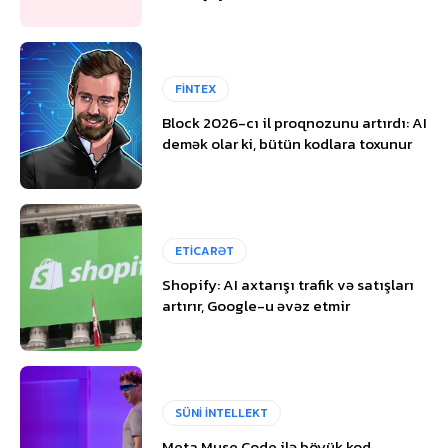
FİNTEX
Block 2026-cı il proqnozunu artırdı: AI
demək olar ki, bütün kodlara toxunur
ETİCARƏT
Shopify: AI axtarışı trafik və satışları
artırır, Google-u əvəz etmir
SÜNİ İNTELLEKT
Meta Muse Code ilə böyük kod