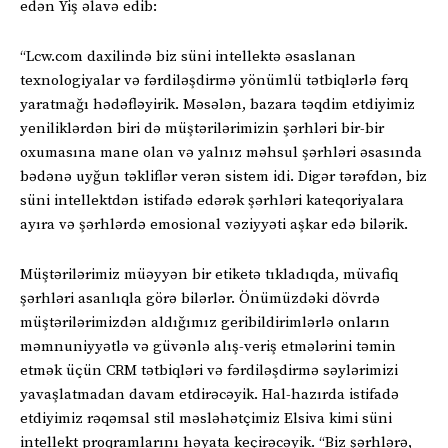
edən Yiş əlavə edib:
“Lcw.com daxilində biz süni intellektə əsaslanan
texnologiyalar və fərdiləşdirmə yönümlü tətbiqlərlə fərq
yaratmağı hədəfləyirik. Məsələn, bazara təqdim etdiyimiz
yeniliklərdən biri də müştərilərimizin şərhləri bir-bir
oxumasına mane olan və yalnız məhsul şərhləri əsasında
bədənə uyğun təkliflər verən sistem idi. Digər tərəfdən, biz
süni intellektdən istifadə edərək şərhləri kateqoriyalara
ayıra və şərhlərdə emosional vəziyyəti aşkar edə bilərik.
Müştərilərimiz müəyyən bir etiketə tıkladıqda, müvafiq
şərhləri asanlıqla görə bilərlər. Önümüzdəki dövrdə
müştərilərimizdən aldığımız geribildirimlərlə onların
məmnuniyyətlə və güvənlə alış-veriş etmələrini təmin
etmək üçün CRM tətbiqləri və fərdiləşdirmə səylərimizi
yavaşlatmadan davam etdirəcəyik. Hal-hazırda istifadə
etdiyimiz rəqəmsal stil məsləhətçimiz Elsiva kimi süni
intellekt proqramlarını həyata keçirəcəyik. “Biz şərhlərə,