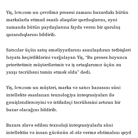
Yiş, lcw.com-un çevrilmə prosesi zamanı bazardakı bütün
markalarla etimad əsaslı əlaqələr qurduqlarını, eyni
zamanda bütün paydaşlarına fayda verən bir quruluş
qazandıqlarını bildirib.
Satıcılar üçün satış əməliyyatlarını asanlaşdıran tətbiqləri
həyata keçirdiklərini vurğulayan Yiş, “Bu proses boyunca
prioritetimiz müştərilərimiz və iş ortaqlarımız üçün ən
yaxşı təcrübəni təmin etmək oldu” dedi.
Yiş, lcw.com-un müştəri, marka və satıcı bazasını süni
intellektə əsaslanan texnologiya inteqrasiyaları ilə
genişləndirəcəyini və istifadəçi təcrübəsini artıran bir
bazar olacağını bildirib.
Bazara əlavə edilən texnoloji inteqrasiyalarla süni
intellektin və insan gücünün əl-ələ vermə ehtimalını qeyd