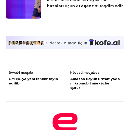
bazaları üçün AI agentini təqdim edir
Əvvəlki məqalə
Növbəti məqalədə
Umico-ya yeni rəhbər təyin
Amazon Böyük Britaniyada
edilib
mikromobil mərkəzləri
qurur