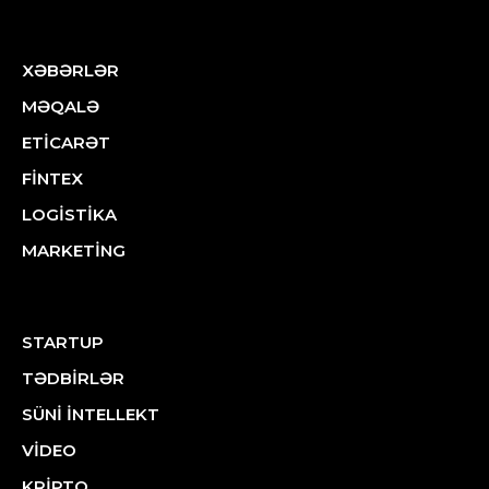
XƏBƏRLƏR
MƏQALƏ
ETİCARƏT
FİNTEX
LOGİSTİKA
MARKETİNG
STARTUP
TƏDBİRLƏR
SÜNİ İNTELLEKT
VİDEO
KRİPTO