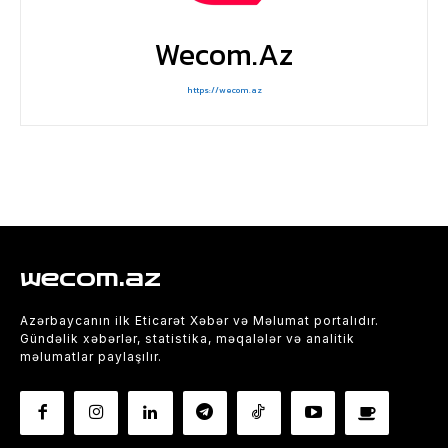
Wecom.az
https://wecom.az
wecom.az
Azərbaycanın ilk Eticarət Xəbər və Məlumat portalıdır.
Gündəlik xəbərlər, statistika, məqalələr və analitik
məlumatlar paylaşılır.