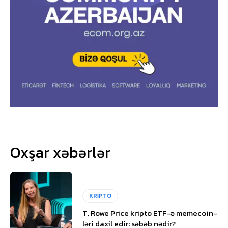
Oxşar xəbərlər
KRİPTO
T. Rowe Price kripto ETF-ə memecoin-
ləri daxil edir: səbəb nədir?