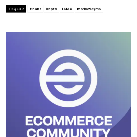
TEQLƏR
finans
kripto
LMAX
mərkəzləşmə