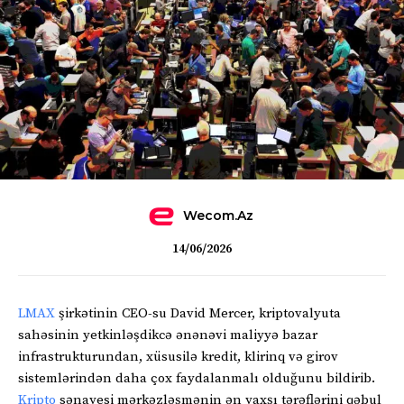
Wecom.az
14/06/2026
LMAX
şirkətinin CEO-su David Mercer, kriptovalyuta
sahəsinin yetkinləşdikcə ənənəvi maliyyə bazar
infrastrukturundan, xüsusilə kredit, klirinq və girov
sistemlərindən daha çox faydalanmalı olduğunu bildirib.
Kripto
sənayesi mərkəzləşmənin ən yaxşı tərəflərini qəbul