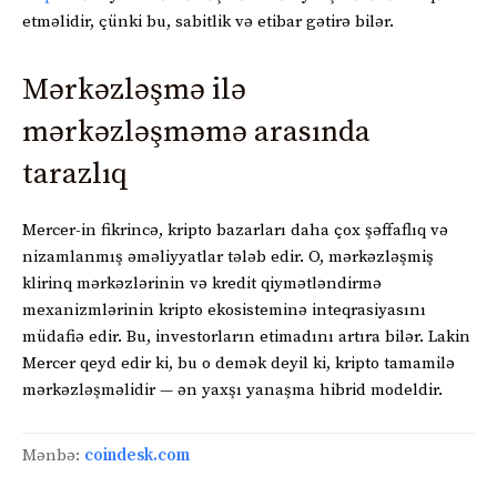
etməlidir, çünki bu, sabitlik və etibar gətirə bilər.
Mərkəzləşmə ilə
mərkəzləşməmə arasında
tarazlıq
Mercer-in fikrincə, kripto bazarları daha çox şəffaflıq və
nizamlanmış əməliyyatlar tələb edir. O, mərkəzləşmiş
klirinq mərkəzlərinin və kredit qiymətləndirmə
mexanizmlərinin kripto ekosisteminə inteqrasiyasını
müdafiə edir. Bu, investorların etimadını artıra bilər. Lakin
Mercer qeyd edir ki, bu o demək deyil ki, kripto tamamilə
mərkəzləşməlidir — ən yaxşı yanaşma hibrid modeldir.
Mənbə:
coindesk.com