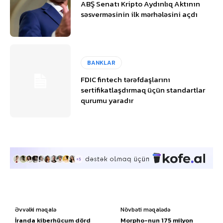
ABŞ Senatı Kripto Aydınlıq Aktının
səsverməsinin ilk mərhələsini açdı
BANKLAR
FDIC fintech tərəfdaşlarını
sertifikatlaşdırmaq üçün standartlar
qurumu yaradır
Əvvəlki məqalə
Növbəti məqalədə
İranda kiberhücum dörd
Morpho-nun 175 milyon