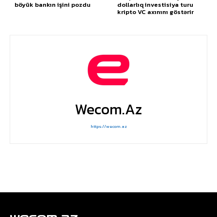
böyük bankın işini pozdu
dollarlıq investisiya turu
kripto VC axınını göstərir
Wecom.az
https://wecom.az