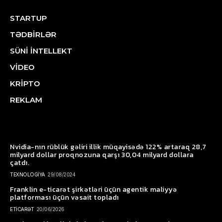
STARTUP
TƏDBİRLƏR
SÜNİ İNTELLEKT
VİDEO
KRİPTO
REKLAM
Nvidia-nın rüblük gəliri illik müqayisədə 122% artaraq 28,7
milyard dollar proqnozuna qarşı 30,04 milyard dollara
çatdı.
TEXNOLOGİYA
29/08/2024
Franklin e-ticarət şirkətləri üçün agentik maliyyə
platforması üçün vəsait topladı
ETİCARƏT
20/06/2026