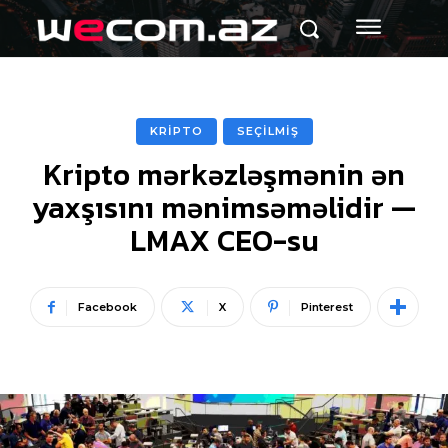
KRİPTO
SEÇİLMİŞ
Kripto mərkəzləşmənin ən
yaxşısını mənimsəməlidir —
LMAX CEO-su
Facebook
X
Pinterest