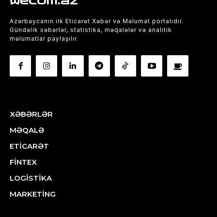
wecom.az
Azərbaycanın ilk Eticarət Xəbər və Məlumat portalıdır.
Gündəlik xəbərlər, statistika, məqalələr və analitik
məlumatlar paylaşılır.
XƏBƏRLƏR
MƏQALƏ
ETİCARƏT
FİNTEX
LOGİSTİKA
MARKETİNG