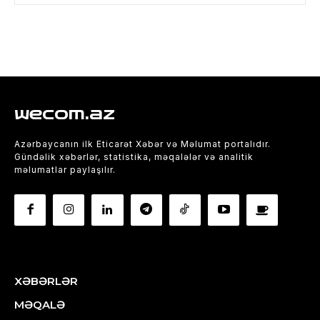
wecom.az
Azərbaycanın ilk Eticarət Xəbər və Məlumat portalıdır.
Gündəlik xəbərlər, statistika, məqalələr və analitik
məlumatlar paylaşılır.
XƏBƏRLƏR
MƏQALƏ