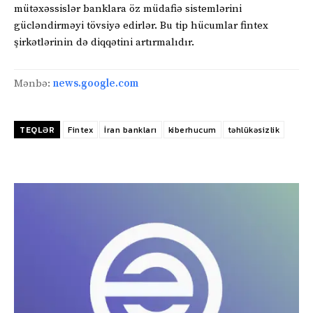
mütəxəssislər banklara öz müdafiə sistemlərini
gücləndirməyi tövsiyə edirlər. Bu tip hücumlar fintex
şirkətlərinin də diqqətini artırmalıdır.
Mənbə:
news.google.com
TEQLƏR
Fintex
İran bankları
kiberhucum
təhlükəsizlik