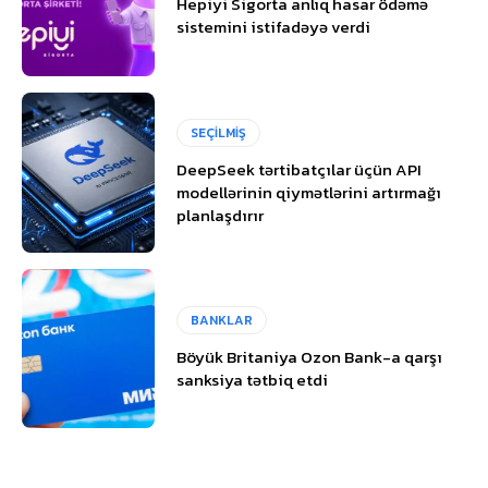
Hepiyi Sigorta anlıq hasar ödəmə
sistemini istifadəyə verdi
SEÇİLMİŞ
DeepSeek tərtibatçılar üçün API
modellərinin qiymətlərini artırmağı
planlaşdırır
BANKLAR
Böyük Britaniya Ozon Bank-a qarşı
sanksiya tətbiq etdi