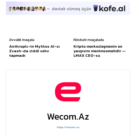
Əvvəlki məqalə
Növbəti məqalədə
Anthropic-in Mythos AI-sı
Kripto mərkəzləşmənin ən
Zcash-da ciddi səhv
yaxşısını mənimsəməlidir —
tapmadı
LMAX CEO-su
Wecom.az
https://wecom.az