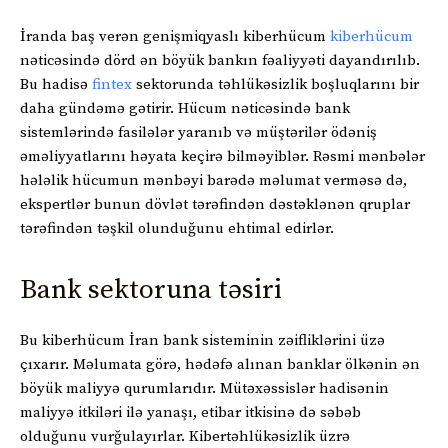
İranda baş verən genişmiqyaslı kiberhücum
kiberhücum
nəticəsində dörd ən böyük bankın fəaliyyəti dayandırılıb.
Bu hadisə
fintex
sektorunda təhlükəsizlik boşluqlarını bir
daha gündəmə gətirir. Hücum nəticəsində bank
sistemlərində fasilələr yaranıb və müştərilər ödəniş
əməliyyatlarını həyata keçirə bilməyiblər. Rəsmi mənbələr
hələlik hücumun mənbəyi barədə məlumat verməsə də,
ekspertlər bunun dövlət tərəfindən dəstəklənən qruplar
tərəfindən təşkil olunduğunu ehtimal edirlər.
Bank sektoruna təsiri
Bu kiberhücum İran bank sisteminin zəifliklərini üzə
çıxarır. Məlumata görə, hədəfə alınan banklar ölkənin ən
böyük maliyyə qurumlarıdır. Mütəxəssislər hadisənin
maliyyə itkiləri ilə yanaşı, etibar itkisinə də səbəb
olduğunu vurğulayırlar. Kibertəhlükəsizlik üzrə