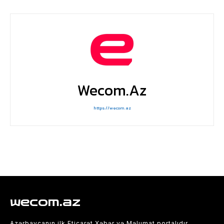
Wecom.az
https://wecom.az
wecom.az
Azərbaycanın ilk Eticarət Xəbər və Məlumat portalıdır.