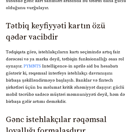
xüsusilə gənc kart sahibləri arasında bu təsirin daha güclü
olduğunu vurğulayır.
Tətbiq keyfiyyəti kartın özü
qədər vacibdir
Tədqiqata görə, istehlakçıların kartı seçimində artıq faiz
dərəcəsi və ya marka deyil, tətbiqin funksionallığı əsas rol
oynayır.
PYMNTS
Intelligence-in aprilə aid bu hesabatı
göstərir ki, rəqəmsal interfeys istehlakçı davranışını
birbaşa şəkilləndirməyə başlayıb. Banklar və fintech
şirkətləri üçün bu məlumat kritik əhəmiyyət daşıyır: güclü
mobil təcrübə sadəcə müştəri məmnuniyyəti deyil, həm də
birbaşa gəlir artımı deməkdir.
Gənc istehlakçılar rəqəmsal
loyallığı formalaşdırır