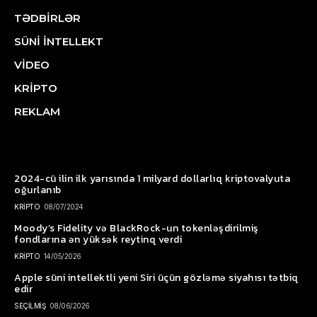
TƏDBİRLƏR
SÜNİ İNTELLEKT
VİDEO
KRİPTO
REKLAM
2024-cü ilin ilk yarısında 1 milyard dollarlıq kriptovalyuta
oğurlanıb
KRİPTO
08/07/2024
Moody’s Fidelity və BlackRock-un tokenləşdirilmiş
fondlarına ən yüksək reytinq verdi
KRİPTO
14/05/2026
Apple süni intellektli yeni Siri üçün gözləmə siyahısı tətbiq
edir
SEÇİLMİŞ
08/06/2026