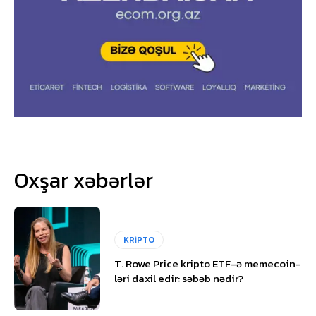
Oxşar xəbərlər
KRİPTO
T. Rowe Price kripto ETF-ə memecoin-
ləri daxil edir: səbəb nədir?