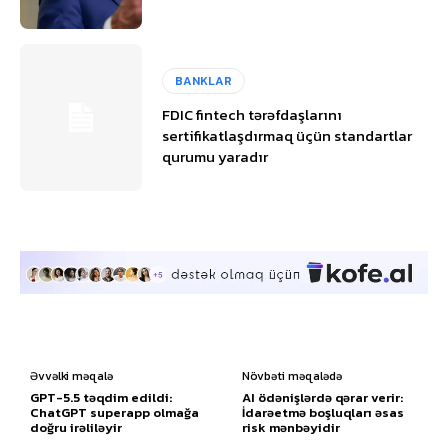
BANKLAR
FDIC fintech tərəfdaşlarını
sertifikatlaşdırmaq üçün standartlar
qurumu yaradır
Əvvəlki məqalə
Növbəti məqalədə
GPT-5.5 təqdim edildi:
AI ödənişlərdə qərar verir:
ChatGPT superapp olmağa
İdarəetmə boşluqları əsas
doğru irəliləyir
risk mənbəyidir