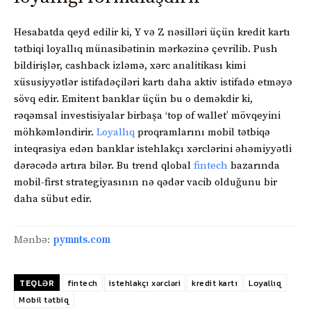
Hesabatda qeyd edilir ki, Y və Z nəsilləri üçün kredit kartı
tətbiqi loyallıq münasibətinin mərkəzinə çevrilib. Push
bildirişlər, cashback izləmə, xərc analitikası kimi
xüsusiyyətlər istifadəçiləri kartı daha aktiv istifadə etməyə
sövq edir. Emitent banklar üçün bu o deməkdir ki,
rəqəmsal investisiyalar birbaşa ‘top of wallet’ mövqeyini
möhkəmləndirir.
Loyallıq
proqramlarını mobil tətbiqə
inteqrasiya edən banklar istehlakçı xərclərini əhəmiyyətli
dərəcədə artıra bilər. Bu trend qlobal
fintech
bazarında
mobil-first strategiyasının nə qədər vacib olduğunu bir
daha sübut edir.
Mənbə:
pymnts.com
TEQLƏR
fintech
istehlakçı xərcləri
kredit kartı
Loyallıq
Mobil tətbiq