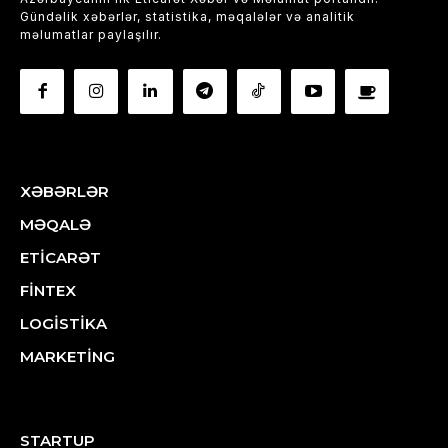
Gündəlik xəbərlər, statistika, məqalələr və analitik
məlumatlar paylaşılır.
XƏBƏRLƏR
MƏQALƏ
ETİCARƏT
FİNTEX
LOGİSTİKA
MARKETİNG
STARTUP