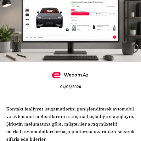
Wecom.az
04/06/2026
Kontakt fəaliyyət istiqamətlərini genişləndirərək avtomobil
və avtomobil məhsullarının satışına başladığını açıqlayıb.
Şirkətin məlumatına görə, müştərilər artıq müxtəlif
markalı avtomobilləri birbaşa platforma üzərindən seçərək
sifariş edə bilərlər.