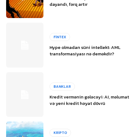
dayandı, fərq artır
FİNTEX
Hype olmadan süni intellekt: AML
transformasiyası nə deməkdir?
BANKLAR
Kredit vermənin gələcəyi: AI, məlumat
və yeni kredit həyat dövrü
KRİPTO