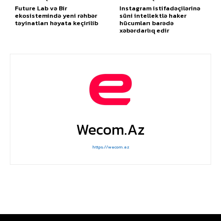
Future Lab və Bir
Instagram istifadəçilərinə
ekosistemində yeni rəhbər
süni intellektlə haker
təyinatları həyata keçirilib
hücumları barədə
xəbərdarlıq edir
Wecom.az
https://wecom.az