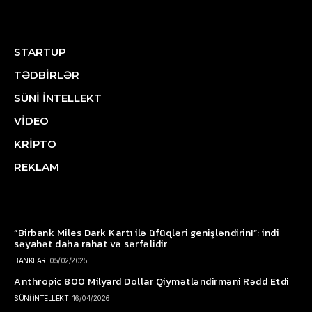
STARTUP
TƏDBİRLƏR
SÜNİ İNTELLEKT
VİDEO
KRİPTO
REKLAM
“Birbank Miles Dark Kartı ilə üfüqləri genişləndirin!”: indi
səyahət daha rahat və sərfəlidir
BANKLAR
05/02/2025
Anthropic 800 Milyard Dollar Qiymətləndirməni Rədd Etdi
SÜNİ İNTELLEKT
16/04/2026