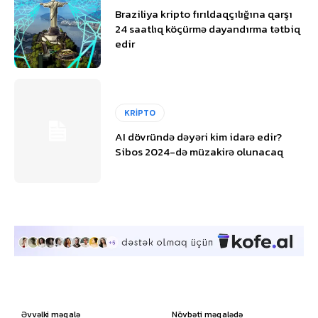
Braziliya kripto fırıldaqçılığına qarşı
24 saatlıq köçürmə dayandırma tətbiq
edir
KRİPTO
AI dövründə dəyəri kim idarə edir?
Sibos 2024-də müzakirə olunacaq
Əvvəlki məqalə
Növbəti məqalədə