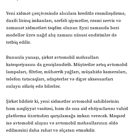
Yeni xidmət çərçivəsində alıcılara kreditlə rəsmiləşdirmə,
daxili lizinq imkanları, sərfəli qiymətlər, rəsmi servis və
zəmanət xidmətləri təqdim olunur. Eyni zamanda bəzi
modellər üzrə nağd alış zamanı xüsusi endirimlər də
tətbiq edilir.
Bununla yanaşı, şirkət avtomobil məhsulları
kateqoriyasını da genişləndirib. Müştərilər artıq avtomobil
lampaları, filtrlər, mühərrik yağları, müşahidə kameraları,
telefon tutacaqları, adapterlər və digər aksesuarları
onlayn sifariş edə bilərlər.
Şirkət bildirir ki, yeni xidmətlər avtomobil sahiblərinin
həm nəqliyyat vasitəsi, həm də ona aid ehtiyaclarını vahid
platforma üzərindən qarşılamağa imkan verəcək. Məqsəd
isə avtomobil alışını və avtomobil məhsullarının əldə
edilməsini daha rahat və əlçatan etməkdir.