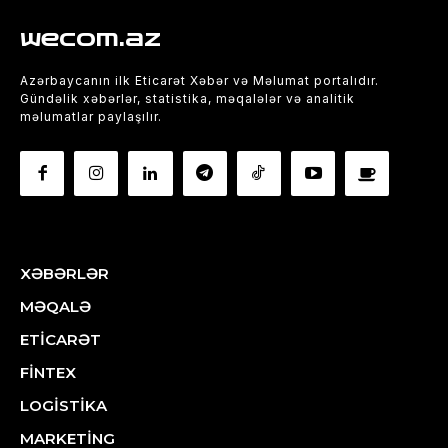
wecom.az
Azərbaycanın ilk Eticarət Xəbər və Məlumat portalıdır.
Gündəlik xəbərlər, statistika, məqalələr və analitik
məlumatlar paylaşılır.
XƏBƏRLƏR
MƏQALƏ
ETİCARƏT
FİNTEX
LOGİSTİKA
MARKETİNG