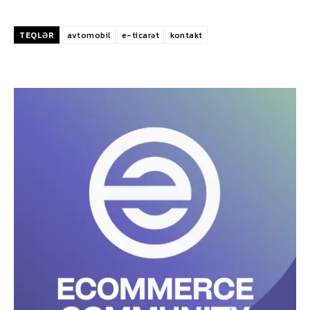
TEQLƏR
avtomobil
e-ticarət
kontakt