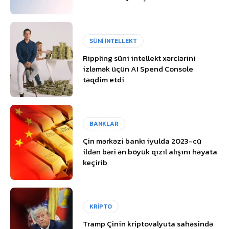
SÜNİ İNTELLEKT
Rippling süni intellekt xərclərini
izləmək üçün AI Spend Console
təqdim etdi
BANKLAR
Çin mərkəzi bankı iyulda 2023-cü
ildən bəri ən böyük qızıl alışını həyata
keçirib
KRİPTO
Tramp Çinin kriptovalyuta sahəsində