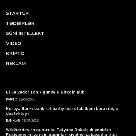
STARTUP
TƏDBİRLƏR
SÜNİ İNTELLEKT
VİDEO
KRİPTO
REKLAM
El Salvador son 7 gündə 8 Bitcoin alıb
KRİPTO
22/06/2026
Koreya Bankı bank rəhbərliyində stabilkoin buraxılışını
dəstəkləyir
BANKLAR
09/07/2026
Wildberries-in qurucusu Tatyana Bakalçuk yenidən
Rusiyanın ən zəngin qadınları siyahısına başçılıq etdi –