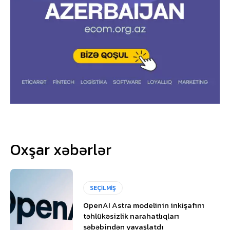
Oxşar xəbərlər
SEÇİLMİŞ
OpenAI Astra modelinin inkişafını
təhlükəsizlik narahatlıqları
səbəbindən yavaşlatdı