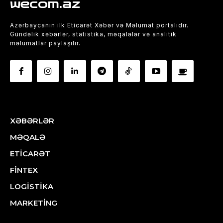
wecom.az
Azərbaycanın ilk Eticarət Xəbər və Məlumat portalıdır.
Gündəlik xəbərlər, statistika, məqalələr və analitik
məlumatlar paylaşılır.
XƏBƏRLƏR
MƏQALƏ
ETİCARƏT
FİNTEX
LOGİSTİKA
MARKETİNG