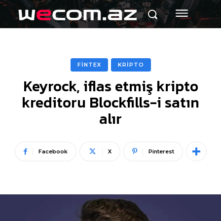
FİNTEX
KRİPTO
Keyrock, iflas etmiş kripto
kreditoru Blockfills-i satın
alır
Facebook
X
Pinterest