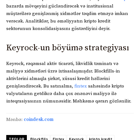
bazarda mövqeyini gücləndirəcək və institusional
müştərilərə genişlənmiş xidmətlər təqdim etməyə imkan
verəcək. Analitiklər, bu əməliyyatın kripto kredit
sektorunun konsolidasiyasını göstərdiyini deyir.
Keyrock-un böyümə strategiyası
Keyrock, rəqəmsal aktiv ticarəti, likvidlik təminatı və
maliyyə xidmətləri üzrə ixtisaslaşmışdır. Blockfills-in
aktivlərini almaqla şirkət, xüsusi kredit həllərini
genişləndirəcək. Bu satınalma,
fintex
sahəsində kripto
valyutaların getdikcə daha çox ənənəvi maliyyə ilə
inteqrasiyasının nümunəsidir. Məhkəmə qərarı gözlənilir.
Mənbə:
coindesk.com
TEQLƏR
Blockfills
Fintex
Keyrock
kripto kredit