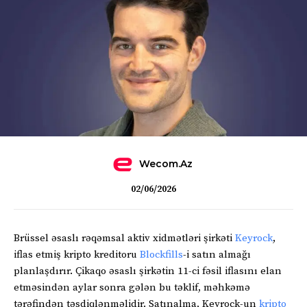
Wecom.az
02/06/2026
Brüssel əsaslı rəqəmsal aktiv xidmətləri şirkəti
Keyrock
,
iflas etmiş kripto kreditoru
Blockfills
-i satın almağı
planlaşdırır. Çikaqo əsaslı şirkətin 11-ci fəsil iflasını elan
etməsindən aylar sonra gələn bu təklif, məhkəmə
tərəfindən təsdiqlənməlidir. Satınalma, Keyrock-un
kripto