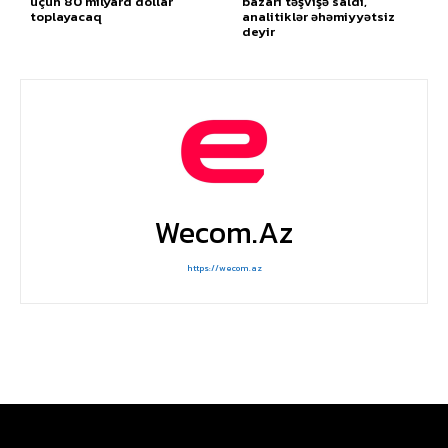
üçün 80 milyard dollar
bazarı təşvişə saldı,
toplayacaq
analitiklər əhəmiyyətsiz
deyir
Wecom.az
https://wecom.az