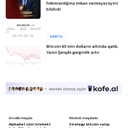
hökmranlığına imkan verməyəcəyini
bildirdi
KRİPTO
Bitcoin 65 min dolların altında qalıb,
Yaxın Şərqdə gərginlik artır
Əvvəlki məqalə
Növbəti məqalədə
Alphabet süni intellekt
Strategy bitcoin satışı