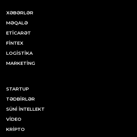
XƏBƏRLƏR
MƏQALƏ
ETİCARƏT
FİNTEX
LOGİSTİKA
MARKETİNG
STARTUP
TƏDBİRLƏR
SÜNİ İNTELLEKT
VİDEO
KRİPTO