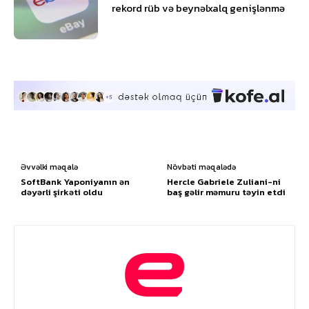
rekord rüb və beynəlxalq genişlənmə
Əvvəlki məqalə
Növbəti məqalədə
SoftBank Yaponiyanın ən
Hercle Gabriele Zuliani-ni
dəyərli şirkəti oldu
baş gəlir məmuru təyin etdi