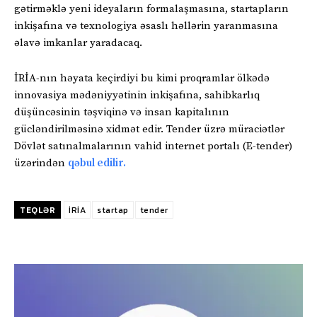
gətirməklə yeni ideyaların formalaşmasına, startapların
inkişafına və texnologiya əsaslı həllərin yaranmasına
əlavə imkanlar yaradacaq.
İRİA-nın həyata keçirdiyi bu kimi proqramlar ölkədə
innovasiya mədəniyyətinin inkişafına, sahibkarlıq
düşüncəsinin təşviqinə və insan kapitalının
gücləndirilməsinə xidmət edir. Tender üzrə müraciətlər
Dövlət satınalmalarının vahid internet portalı (E-tender)
üzərindən
qəbul edilir.
TEQLƏR
İRİA
startap
tender