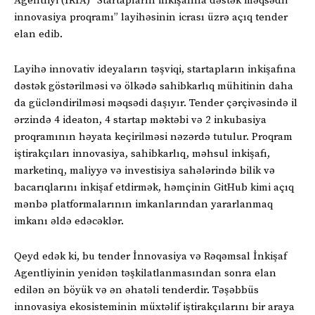
Agentliyi (İRİA) “Startapların inkişafına dəstək məqsədli
innovasiya proqramı” layihəsinin icrası üzrə açıq tender
elan edib.
Layihə innovativ ideyaların təşviqi, startapların inkişafına
dəstək göstərilməsi və ölkədə sahibkarlıq mühitinin daha
da gücləndirilməsi məqsədi daşıyır. Tender çərçivəsində il
ərzində 4 ideaton, 4 startap məktəbi və 2 inkubasiya
proqramının həyata keçirilməsi nəzərdə tutulur. Proqram
iştirakçıları innovasiya, sahibkarlıq, məhsul inkişafı,
marketinq, maliyyə və investisiya sahələrində bilik və
bacarıqlarını inkişaf etdirmək, həmçinin GitHub kimi açıq
mənbə platformalarının imkanlarından yararlanmaq
imkanı əldə edəcəklər.
Qeyd edək ki, bu tender İnnovasiya və Rəqəmsal İnkişaf
Agentliyinin yenidən təşkilatlanmasından sonra elan
edilən ən böyük və ən əhatəli tenderdir. Təşəbbüs
innovasiya ekosisteminin müxtəlif iştirakçılarını bir araya