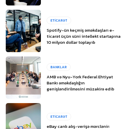
ETİCARƏT
Spotify-ün keçmiş əməkdaşları e-
ticarət üçün süni intellekt startapına
10 milyon dollar toplayıb
BANKLAR
AMB və Nyu-York Federal Ehtiyat
Bankı əməkdaşlığın
genişləndirilməsini müzakirə edib
ETİCARƏT
eBay canlı alış-verişə mərclənir: