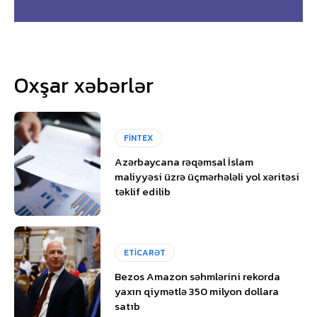
Oxşar xəbərlər
FİNTEX
Azərbaycana rəqəmsal İslam
maliyyəsi üzrə üçmərhələli yol xəritəsi
təklif edilib
ETİCARƏT
Bezos Amazon səhmlərini rekorda
yaxın qiymətlə 350 milyon dollara
satıb