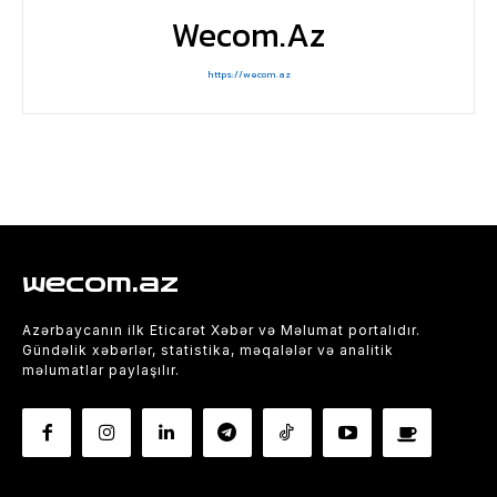
Wecom.az
https://wecom.az
wecom.az
Azərbaycanın ilk Eticarət Xəbər və Məlumat portalıdır.
Gündəlik xəbərlər, statistika, məqalələr və analitik
məlumatlar paylaşılır.