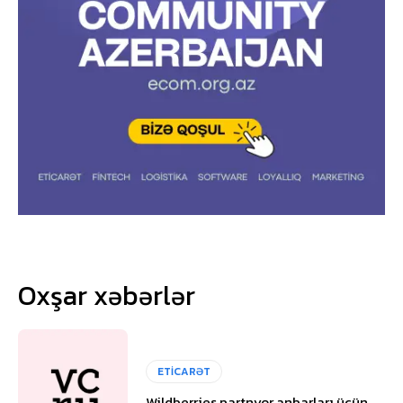
Oxşar xəbərlər
ETİCARƏT
Wildberries partnyor anbarları üçün