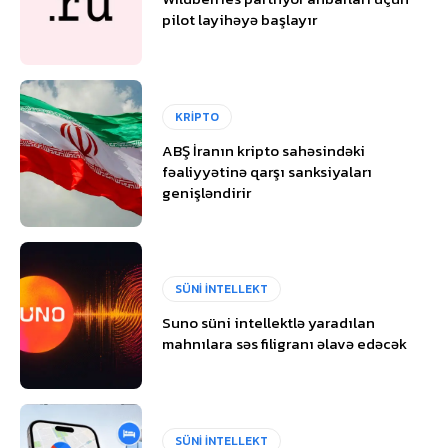
pilot layihəyə başlayır
KRİPTO
ABŞ İranın kripto sahəsindəki
fəaliyyətinə qarşı sanksiyaları
genişləndirir
SÜNİ İNTELLEKT
Suno süni intellektlə yaradılan
mahnılara səs filigranı əlavə edəcək
SÜNİ İNTELLEKT