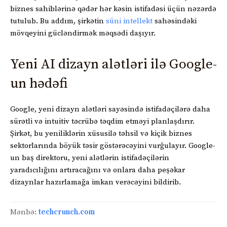
biznes sahiblərinə qədər hər kəsin istifadəsi üçün nəzərdə
tutulub. Bu addım, şirkətin
süni intellekt
sahəsindəki
mövqeyini gücləndirmək məqsədi daşıyır.
Yeni AI dizayn alətləri ilə Google-
un hədəfi
Google, yeni dizayn alətləri sayəsində istifadəçilərə daha
sürətli və intuitiv təcrübə təqdim etməyi planlaşdırır.
Şirkət, bu yeniliklərin xüsusilə təhsil və kiçik biznes
sektorlarında böyük təsir göstərəcəyini vurğulayır. Google-
un baş direktoru, yeni alətlərin istifadəçilərin
yaradıcılığını artıracağını və onlara daha peşəkar
dizaynlar hazırlamağa imkan verəcəyini bildirib.
Mənbə:
techcrunch.com