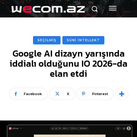
SEÇİLMİŞ
SÜNİ İNTELLEKT
Google AI dizayn yarışında
iddialı olduğunu IO 2026-da
elan etdi
Facebook
X
Pinterest