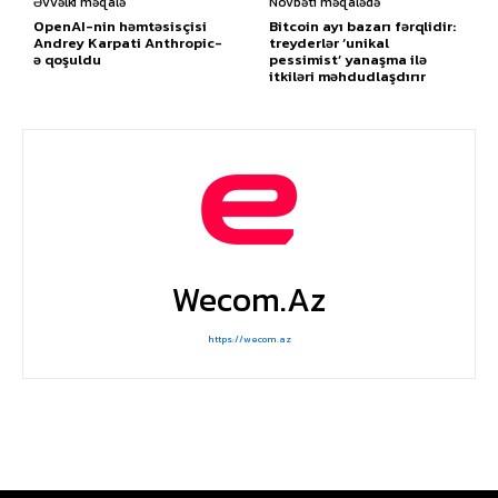
Əvvəlki məqalə
Növbəti məqalədə
OpenAI-nin həmtəsisçisi
Bitcoin ayı bazarı fərqlidir:
Andrey Karpati Anthropic-
treyderlər ‘unikal
ə qoşuldu
pessimist’ yanaşma ilə
itkiləri məhdudlaşdırır
Wecom.az
https://wecom.az