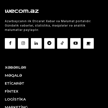
wecom.az
Azərbaycanın ilk Eticarət Xəbər və Məlumat portalıdır.
Gündəlik xəbərlər, statistika, məqalələr və analitik
məlumatlar paylaşılır.
XƏBƏRLƏR
MƏQALƏ
ETİCARƏT
FİNTEX
LOGİSTİKA
MARKETİNG