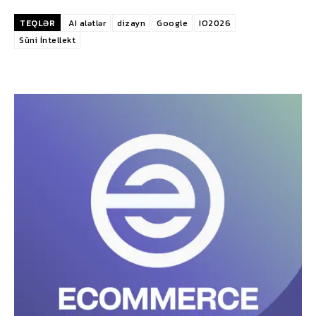
TEQLƏR
AI alətlər
dizayn
Google
IO2026
Süni İntellekt