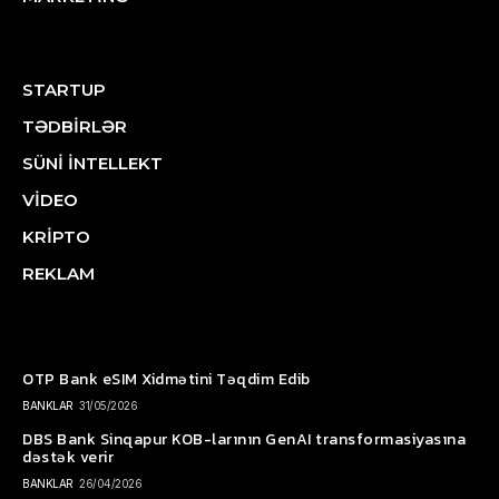
STARTUP
TƏDBİRLƏR
SÜNİ İNTELLEKT
VİDEO
KRİPTO
REKLAM
OTP Bank eSIM Xidmətini Təqdim Edib
BANKLAR
31/05/2026
DBS Bank Sinqapur KOB-larının GenAI transformasiyasına
dəstək verir
BANKLAR
26/04/2026