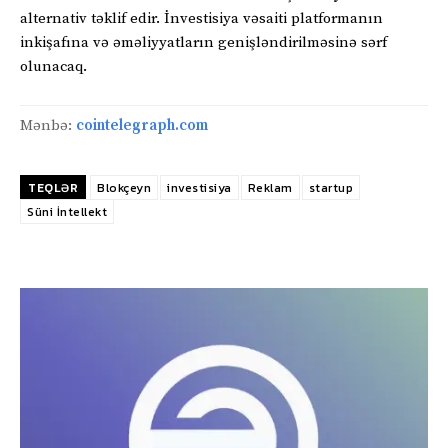
alternativ təklif edir. İnvestisiya vəsaiti platformanın
inkişafına və əməliyyatların genişləndirilməsinə sərf
olunacaq.
Mənbə:
cointelegraph.com
TEQLƏR
Blokçeyn
investisiya
Reklam
startup
Süni İntellekt