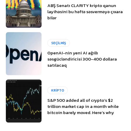
ABŞ Senatı CLARITY kripto qanun
layihəsini bu həftə səsverməyə çıxara
bilər
SEÇİLMİŞ
OpenAI-nin yeni AI ağıllı
səsgücləndiricisi 300-400 dollara
satılacaq
KRİPTO
S&P 500 added all of crypto’s $2
trillion market cap in a month while
bitcoin barely moved. Here’s why