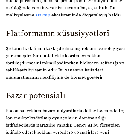
müstəqil reklam şəbəkəsi qurmaq üçün 20 milyon dollar
məbləğində yeni investisiya turunu başa çatdırdı. Bu
maliyyələşmə
startup
ekosistemində diqqətəlayiq haldır.
Platformanın xüsusiyyətləri
Şirkətin hədəfi mərkəzləşdirilməmiş reklam texnologiyası
yaratmaqdır. Süni intellekt alqoritmləri reklam
fərdiləşdirməsini təkmilləşdirərkən blokçeyn şəffaflığı və
təhlükəsizliyi təmin edir. Bu yanaşma istifadəçi
məlumatlarının məxfiliyinə də hörmət göstərir.
Bazar potensialı
Rəqəmsal reklam bazarı milyardlarla dollar həcmindədir,
lən mərkəzləşdirilmiş oyunçuların dominantlığı
istifadəçilərdə narazılıq yaradır. Gency AI bu fürsətdən
istifadə edərək reklam verənlərə və naşirlərə yeni