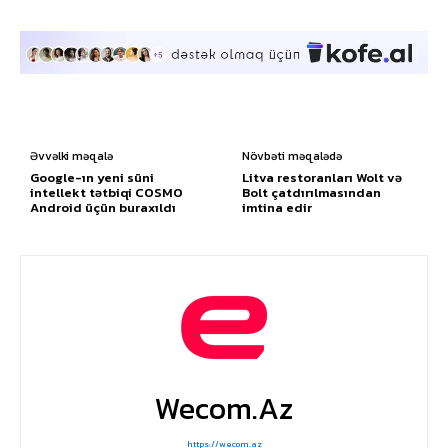
Əvvəlki məqalə
Növbəti məqalədə
Google-ın yeni süni
Litva restoranları Wolt və
intellekt tətbiqi COSMO
Bolt çatdırılmasından
Android üçün buraxıldı
imtina edir
Wecom.az
https://wecom.az