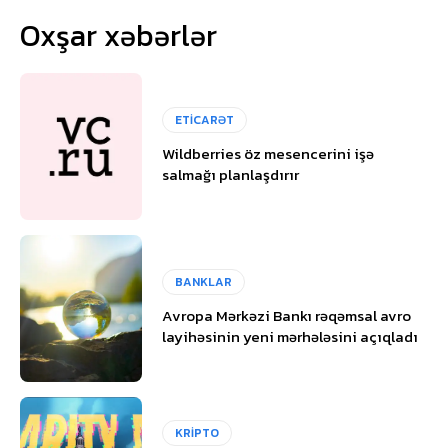
Oxşar xəbərlər
ETİCARƏT
Wildberries öz mesencerini işə
salmağı planlaşdırır
BANKLAR
Avropa Mərkəzi Bankı rəqəmsal avro
layihəsinin yeni mərhələsini açıqladı
KRİPTO