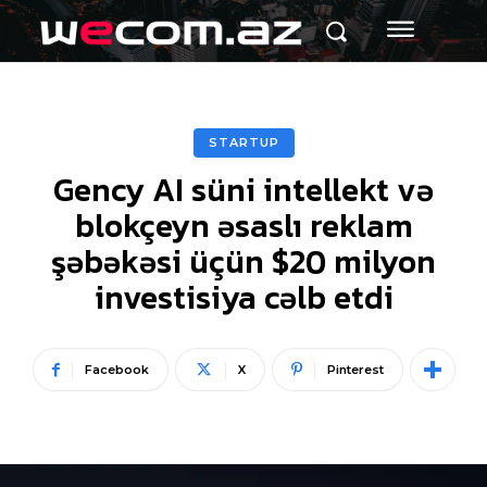
STARTUP
Gency AI süni intellekt və
blokçeyn əsaslı reklam
şəbəkəsi üçün $20 milyon
investisiya cəlb etdi
Facebook
X
Pinterest