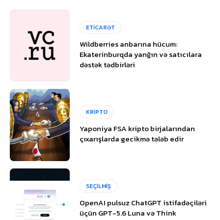
ETİCARƏT
Wildberries anbarına hücum:
Ekaterinburqda yanğın və satıcılara
dəstək tədbirləri
KRİPTO
Yaponiya FSA kripto birjalarından
çıxarışlarda gecikmə tələb edir
SEÇİLMİŞ
OpenAI pulsuz ChatGPT istifadəçiləri
üçün GPT-5.6 Luna və Think