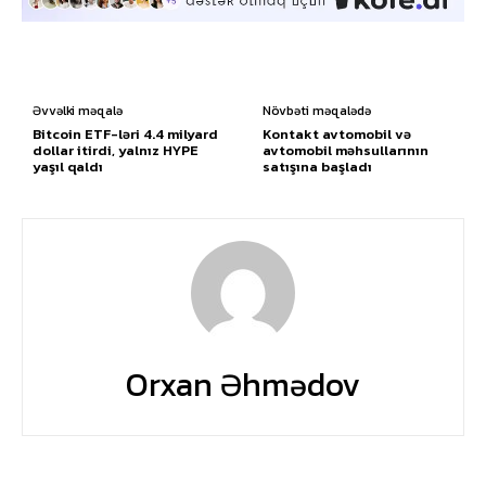
Əvvəlki məqalə
Növbəti məqalədə
Bitcoin ETF-ləri 4.4 milyard
Kontakt avtomobil və
dollar itirdi, yalnız HYPE
avtomobil məhsullarının
yaşıl qaldı
satışına başladı
Orxan Əhmədov