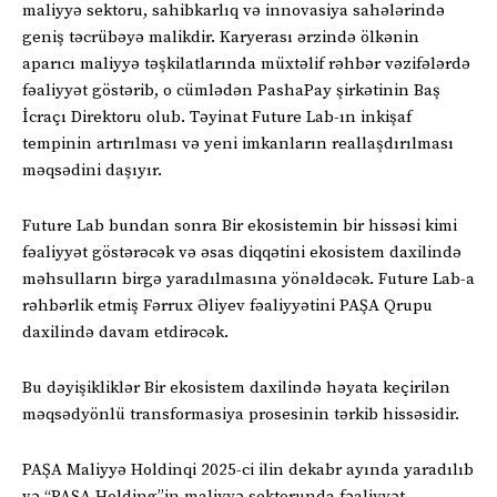
maliyyə sektoru, sahibkarlıq və innovasiya sahələrində
geniş təcrübəyə malikdir. Karyerası ərzində ölkənin
aparıcı maliyyə təşkilatlarında müxtəlif rəhbər vəzifələrdə
fəaliyyət göstərib, o cümlədən PashaPay şirkətinin Baş
İcraçı Direktoru olub. Təyinat Future Lab-ın inkişaf
tempinin artırılması və yeni imkanların reallaşdırılması
məqsədini daşıyır.
Future Lab bundan sonra Bir ekosistemin bir hissəsi kimi
fəaliyyət göstərəcək və əsas diqqətini ekosistem daxilində
məhsulların birgə yaradılmasına yönəldəcək. Future Lab-a
rəhbərlik etmiş Fərrux Əliyev fəaliyyətini PAŞA Qrupu
daxilində davam etdirəcək.
Bu dəyişikliklər Bir ekosistem daxilində həyata keçirilən
məqsədyönlü transformasiya prosesinin tərkib hissəsidir.
PAŞA Maliyyə Holdinqi 2025-ci ilin dekabr ayında yaradılıb
və “PAŞA Holding”in maliyyə sektorunda fəaliyyət