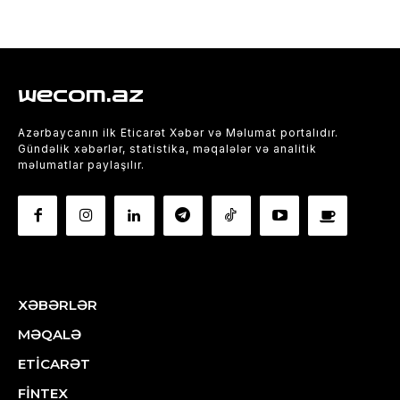
wecom.az
Azərbaycanın ilk Eticarət Xəbər və Məlumat portalıdır.
Gündəlik xəbərlər, statistika, məqalələr və analitik
məlumatlar paylaşılır.
XƏBƏRLƏR
MƏQALƏ
ETİCARƏT
FİNTEX