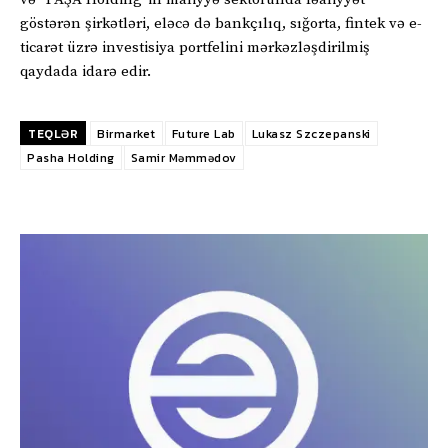
göstərən şirkətləri, eləcə də bankçılıq, sığorta, fintek və e-
ticarət üzrə investisiya portfelini mərkəzləşdirilmiş
qaydada idarə edir.
TEQLƏR
Birmarket
Future Lab
Lukasz Szczepanski
Pasha Holding
Samir Məmmədov