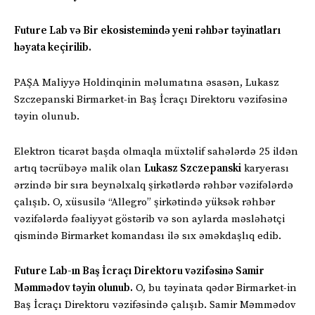
Future Lab və Bir ekosistemində yeni rəhbər təyinatları
həyata keçirilib.
PAŞA Maliyyə Holdinqinin məlumatına əsasən, Lukasz
Szczepanski Birmarket-in Baş İcraçı Direktoru vəzifəsinə
təyin olunub.
Elektron ticarət başda olmaqla müxtəlif sahələrdə 25 ildən
artıq təcrübəyə malik olan
Lukasz Szczepanski
karyerası
ərzində bir sıra beynəlxalq şirkətlərdə rəhbər vəzifələrdə
çalışıb. O, xüsusilə “Allegro” şirkətində yüksək rəhbər
vəzifələrdə fəaliyyət göstərib və son aylarda məsləhətçi
qismində Birmarket komandası ilə sıx əməkdaşlıq edib.
Future Lab-ın Baş İcraçı Direktoru vəzifəsinə Samir
Məmmədov təyin olunub.
O, bu təyinata qədər Birmarket-in
Baş İcraçı Direktoru vəzifəsində çalışıb. Samir Məmmədov