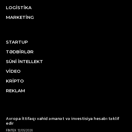
LOGİSTİKA
MARKETİNG
STARTUP
TƏDBİRLƏR
SÜNİ İNTELLEKT
VİDEO
KRİPTO
REKLAM
Avropa İttifaqı vahid əmanət və investisiya hesabı təklif
edir
FİNTEX
12/05/2026