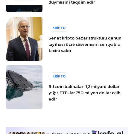
düyməsini təqdim edir
KRİPTO
Senat kripto bazar strukturu qanun
layihəsi üzrə səsverməni sentyabra
təxirə saldı
KRİPTO
Bitcoin balinaları 1,2 milyard dollar
yığır, ETF-lər 750 milyon dollar cəlb
edir