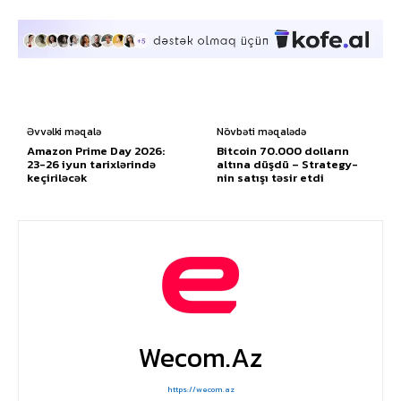
Əvvəlki məqalə
Növbəti məqalədə
Amazon Prime Day 2026:
Bitcoin 70.000 dolların
23-26 iyun tarixlərində
altına düşdü – Strategy-
keçiriləcək
nin satışı təsir etdi
Wecom.az
https://wecom.az