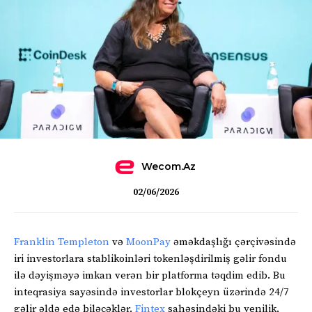
Wecom.az
02/06/2026
Franklin Templeton
və
MoonPay
əməkdaşlığı çərçivəsində
iri investorlara stablikoinləri tokenləşdirilmiş gəlir fondu
ilə dəyişməyə imkan verən bir platforma təqdim edib. Bu
inteqrasiya sayəsində investorlar blokçeyn üzərində 24/7
gəlir əldə edə biləcəklər.
Fintex
sahəsindəki bu yenilik,