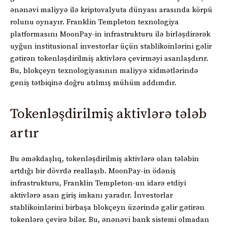
ənənəvi maliyyə ilə kriptovalyuta dünyası arasında körpü
rolunu oynayır. Franklin Templeton texnologiya
platformasını MoonPay-in infrastrukturu ilə birləşdirərək
uyğun institusional investorlar üçün stablikoinlərini gəlir
gətirən tokenləşdirilmiş aktivlərə çevirməyi asanlaşdırır.
Bu, blokçeyn texnologiyasının maliyyə xidmətlərində
geniş tətbiqinə doğru atılmış mühüm addımdır.
Tokenləşdirilmiş aktivlərə tələb
artır
Bu əməkdaşlıq, tokenləşdirilmiş aktivlərə olan tələbin
artdığı bir dövrdə reallaşıb. MoonPay-in ödəniş
infrastrukturu, Franklin Templeton-un idarə etdiyi
aktivlərə asan giriş imkanı yaradır. İnvestorlar
stablikoinlərini birbaşa blokçeyn üzərində gəlir gətirən
tokenlərə çevirə bilər. Bu, ənənəvi bank sistemi olmadan