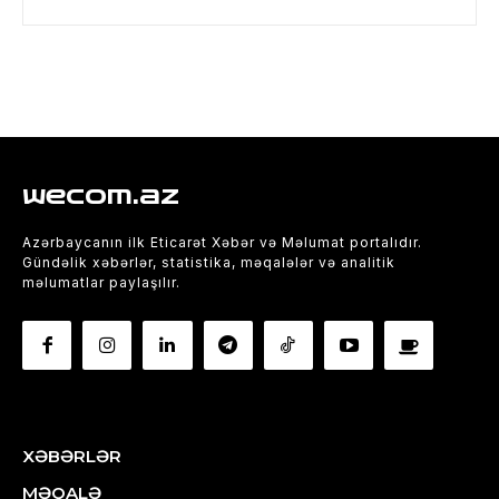
wecom.az
Azərbaycanın ilk Eticarət Xəbər və Məlumat portalıdır.
Gündəlik xəbərlər, statistika, məqalələr və analitik
məlumatlar paylaşılır.
XƏBƏRLƏR
MƏQALƏ