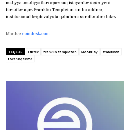
maliyyə əməliyyatları aparmaq istəyənlər üçün yeni
fürsətlər açır. Franklin Templeton-un bu addımı,
institusional kriptovalyuta qəbulunu sürətləndirə bilər.
Mənbə:
coindesk.com
TEQLƏR
Fintex
franklin templeton
MoonPay
stablikoin
tokenləşdirmə