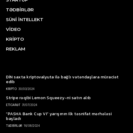
TƏDBİRLƏR
SÜNİ İNTELLEKT
VİDEO
KRİPTO
REKLAM
DİN saxta kriptovalyuta ilə bağlı vətəndaşlara müraciət
edib
KRİPTO
30/03/2024
Stripe rəqibi Lemon Squeezy-ni satın alıb
ETİCARƏT
31/07/2024
“PASHA Bank Cup VI” yarışının ilk təsnifat mərhələsi
başladı
TƏDBİRLƏR
16/08/2024