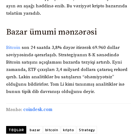
ayın ən aşağı həddinə enib. Bu vəziyyət kripto bazarında
təlatüm yaradıb.
Bazar ümumi mənzərəsi
Bitcoin
son 24 saatda 3,8% dəyər itirərək 69.960 dollar
səviyyəsində qərarlaşıb. Strategiyanın 8-K sənədində
Bitcoin satışını açıqlaması bazarda təzyiqi artırıb. Eyni
zamanda, ETF çıxışları 3,4 milyard dollara çataraq rekord
qırıb. Lakin analitiklər bu satışların “əhəmiyyətsiz”
olduğunu bildirirlər. Tom Li kimi tanınmış analitiklər isə
bunun tipik dib davranışı olduğunu deyir.
Mənbə:
coindesk.com
TEQLƏR
bazar
bitcoin
kripto
Strategy