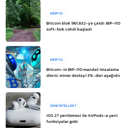
KRİPTO
Bitcoin blok 961,632-yə çatdı: BIP-110
soft-fork cəhdi başladı
KRİPTO
Bitcoin-in BIP-110 mandat imzalama
dövrü: miner dəstəyi 3%-dən aşağıdır
SÜNİ İNTELLEKT
iOS 27 yeniləməsi ilə AirPods-a yeni
funksiyalar gəlir