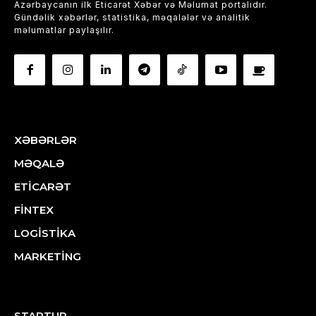
Azərbaycanın ilk Eticarət Xəbər və Məlumat portalıdır.
Gündəlik xəbərlər, statistika, məqalələr və analitik
məlumatlar paylaşılır.
XƏBƏRLƏR
MƏQALƏ
ETİCARƏT
FİNTEX
LOGİSTİKA
MARKETİNG
STARTUP