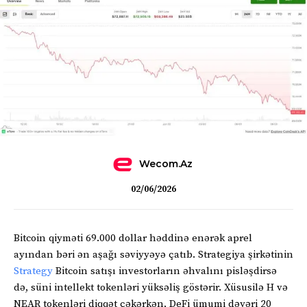
Wecom.az
02/06/2026
Bitcoin qiyməti 69.000 dollar həddinə enərək aprel
ayından bəri ən aşağı səviyyəyə çatıb. Strategiya şirkətinin
Strategy
Bitcoin satışı investorların əhvalını pisləşdirsə
də, süni intellekt tokenləri yüksəliş göstərir. Xüsusilə H və
NEAR tokenləri diqqət çəkərkən, DeFi ümumi dəyəri 20