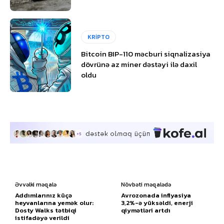
KRİPTO
Bitcoin BIP-110 məcburi siqnalizasiya
dövrünə az miner dəstəyi ilə daxil
oldu
Əvvəlki məqalə
Növbəti məqalədə
Addımlarınız küçə
Avrozonada inflyasiya
heyvanlarına yemək olur:
3,2%-ə yüksəldi, enerji
Dosty Walks tətbiqi
qiymətləri artdı
istifadəyə verildi