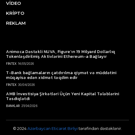
VİDEO
KRİPTO
REKLAM
Animoca Dəstəkli NUVA, Figure’ın 19 Milyard Dollarlıq
Tokenləşdirilmiş Aktivlərini Ethereum-a Bağlayır
FİNTEX
14/05/2026
T-Bank bağlamaların çatdırılma qiymət və müddətini
müqayisə edən xidmət təqdim edir
FİNTEX
30/04/2026
AMB İnvestisiya Şirkətləri Üçün Yeni Kapital Tələblərini
Təsdiqlətdi
BANKLAR
21/04/2026
© 2024
Azərbaycan Eticarət Birliyi
tərəfindən dəstəklənir.