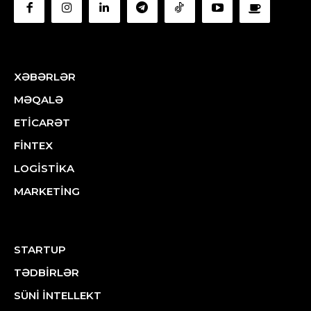
XƏBƏRLƏR
MƏQALƏ
ETİCARƏT
FİNTEX
LOGİSTİKA
MARKETİNG
STARTUP
TƏDBİRLƏR
SÜNİ İNTELLEKT