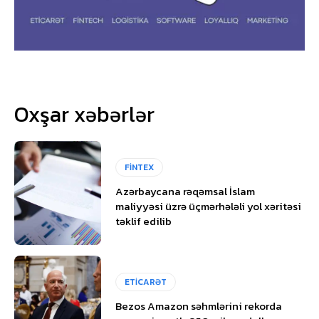
Oxşar xəbərlər
FİNTEX
Azərbaycana rəqəmsal İslam
maliyyəsi üzrə üçmərhələli yol xəritəsi
təklif edilib
ETİCARƏT
Bezos Amazon səhmlərini rekorda