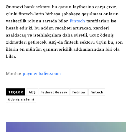
Ənənəvi bank sektoru bu qanun layihəsinə qarşı çıxır,
çünki fintech-lərin birbaşa şəbəkəyə qoşulması onların
vasitəçilik rolunu sarsıda bilər.
Fintech
tərəfdarları isə
hesab edir ki, bu addım rəqabəti artıracaq, xərcləri
azaldacaq və istehlakçılara daha sürətli, ucuz ödəniş
xidmətləri gətirəcək. ABŞ-da fintech sektoru üçün bu, son
illərin ən mühüm qanunvericilik addımlarından biri ola
bilər.
Mənbə:
paymentsdive.com
TEQLƏR
ABŞ
Federal Rezerv
fednow
fintech
ödəniş sistemi