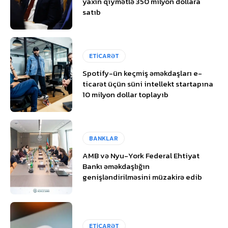
yaxın qiymətlə 350 milyon dollara
satıb
ETİCARƏT
Spotify-ün keçmiş əməkdaşları e-
ticarət üçün süni intellekt startapına
10 milyon dollar toplayıb
BANKLAR
AMB və Nyu-York Federal Ehtiyat
Bankı əməkdaşlığın
genişləndirilməsini müzakirə edib
ETİCARƏT