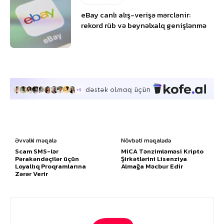
eBay canlı alış-verişə mərclənir:
rekord rüb və beynəlxalq genişlənmə
Əvvəlki məqalə
Növbəti məqalədə
Scam SMS-lər
MiCA Tənzimləməsi Kripto
Pərakəndəçilər üçün
Şirkətlərini Lisenziya
Loyallıq Proqramlarına
Almağa Məcbur Edir
Zərər Verir