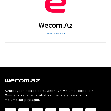
Wecom.az
https://wecom.az
wecom.az
Azərbaycanın ilk Eticarət Xəbər və Məlumat portalıdır.
Gündəlik xəbərlər, statistika, məqalələr və analitik
məlumatlar paylaşılır.