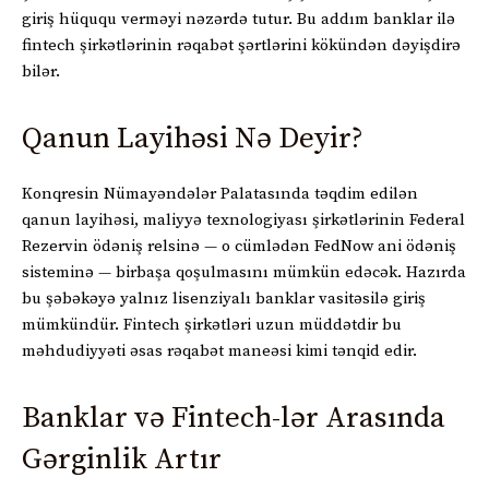
giriş hüququ verməyi nəzərdə tutur. Bu addım banklar ilə
fintech şirkətlərinin rəqabət şərtlərini kökündən dəyişdirə
bilər.
Qanun Layihəsi Nə Deyir?
Konqresin Nümayəndələr Palatasında təqdim edilən
qanun layihəsi, maliyyə texnologiyası şirkətlərinin Federal
Rezervin ödəniş relsinə — o cümlədən FedNow ani ödəniş
sisteminə — birbaşa qoşulmasını mümkün edəcək. Hazırda
bu şəbəkəyə yalnız lisenziyalı banklar vasitəsilə giriş
mümkündür. Fintech şirkətləri uzun müddətdir bu
məhdudiyyəti əsas rəqabət maneəsi kimi tənqid edir.
Banklar və Fintech-lər Arasında
Gərginlik Artır