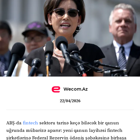
Wecom.az
22/04/2026
ABŞ-da
fintech
sektoru tarixə keçə biləcək bir qanun
uğrunda mübarizə aparır: yeni qanun layihəsi fintech
şirkətlərinə Federal Rezervin ödəniş şəbəkəsinə birbaşa