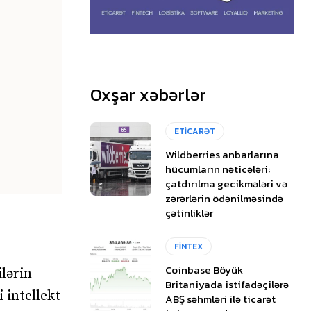
Oxşar xəbərlər
ETİCARƏT
Wildberries anbarlarına
hücumların nəticələri:
çatdırılma gecikmələri və
zərərlərin ödənilməsində
çətinliklər
FİNTEX
Coinbase Böyük
ilərin
Britaniyada istifadəçilərə
 intellekt
ABŞ səhmləri ilə ticarət