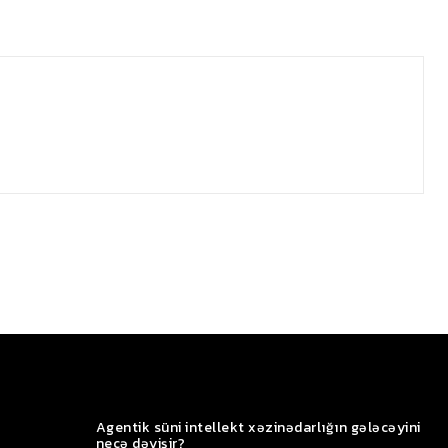
Agentik süni intellekt xəzinədarlığın gələcəyini
necə dəyişir?