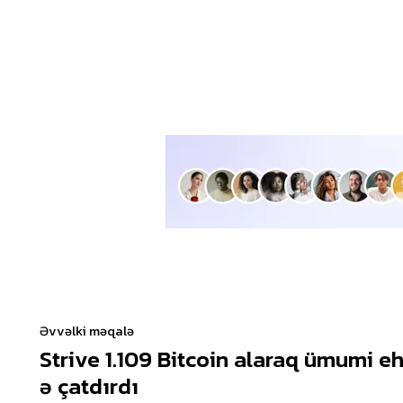
Əvvəlki məqalə
Strive 1.109 Bitcoin alaraq ümumi eh
ə çatdırdı