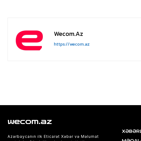
Wecom.az
https://wecom.az
wecom.az
XƏBƏR
Azərbaycanın ilk Eticarət Xəbər və Məlumat
MƏQAL