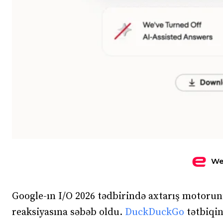
We
Google-ın I/O 2026 tədbirində axtarış motorunu 
reaksiyasına səbəb oldu.
DuckDuckGo
tətbiqin