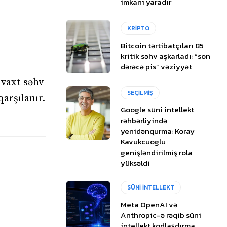
imkanı yaradır
KRİPTO
Bitcoin tərtibatçıları 85
kritik səhv aşkarladı: “son
dərəcə pis” vəziyyət
 vaxt səhv
SEÇİLMİŞ
arşılanır.
Google süni intellekt
rəhbərliyində
yenidənqurma: Koray
Kavukcuoglu
genişləndirilmiş rola
yüksəldi
SÜNİ İNTELLEKT
Meta OpenAI və
Anthropic-ə rəqib süni
intellekt kodlaşdırma