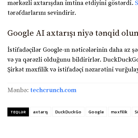
mərkəzli axtarışdan imtina etdiyini göstərdi.
S
tərəfdarlarını sevindirir.
Google AI axtarışı niyə tənqid olu
İstifadəçilər Google-ın nəticələrinin daha az ş
və ya qərəzli olduğunu bildirirlər. DuckDuckG
Şirkət məxfilik və istifadəçi nəzarətini vurğulay
Mənbə:
techcrunch.com
axtarış
DuckDuckGo
Google
məxfilik
S
TEQLƏR