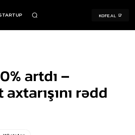
KOFE.AL
STARTUP
0% artdı –
t axtarışını rədd