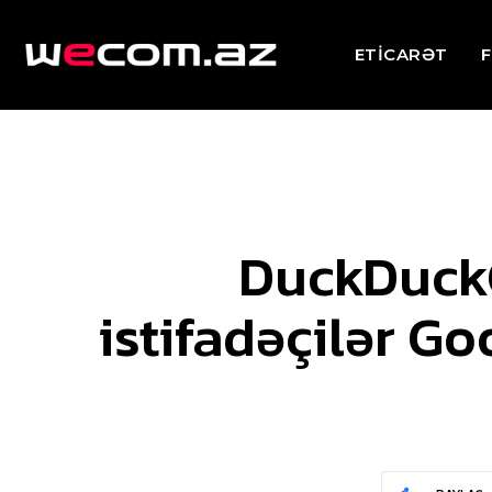
ETİCARƏT
F
DuckDuckG
istifadəçilər Go