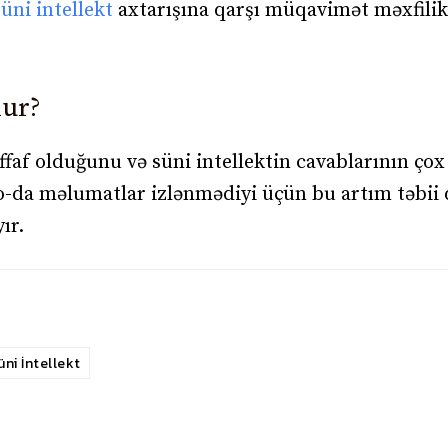
üni intellekt
axtarışına qarşı müqavimət məxfilik
nur?
əffaf olduğunu və süni intellektin cavablarının çox
o-da məlumatlar izlənmədiyi üçün bu artım təbii q
ır.
üni İntellekt