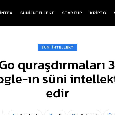
İNTEX
SÜNİ İNTELLEKT
STARTUP
KRİPTO
SÜNİ İNTELLEKT
o quraşdırmaları 3
ogle-ın süni intellek
edir