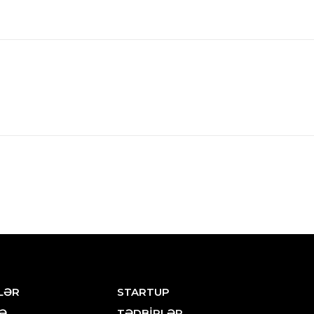
LƏR
STARTUP
Ə
TƏDBİRLƏR