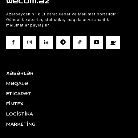
wecom.az
Azərbaycanın ilk Eticarət Xəbər və Məlumat portalıdır.
Gündəlik xəbərlər, statistika, məqalələr və analitik
məlumatlar paylaşılır.
XƏBƏRLƏR
MƏQALƏ
ETİCARƏT
FİNTEX
LOGİSTİKA
MARKETİNG