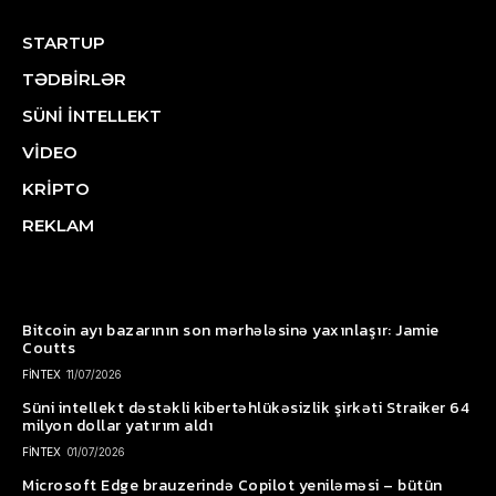
STARTUP
TƏDBİRLƏR
SÜNİ İNTELLEKT
VİDEO
KRİPTO
REKLAM
Bitcoin ayı bazarının son mərhələsinə yaxınlaşır: Jamie
Coutts
FİNTEX
11/07/2026
Süni intellekt dəstəkli kibertəhlükəsizlik şirkəti Straiker 64
milyon dollar yatırım aldı
FİNTEX
01/07/2026
Microsoft Edge brauzerində Copilot yeniləməsi – bütün