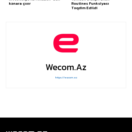
kənara çıxır
Routines Funksiyası
Təqdim Edildi
Wecom.az
https://wecom.az