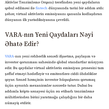
Aktivlər Tənzimləmə Orqanı) tərəfindən yeni qaydaların
qəbul edilməsi ilə
fintech
dünyasında tarixi bir addım atdı:
şəhər, virtual aktivlərin emissiyasını qanunla kodlaşdıran
dünyanın ilk yurisdiksiyasına çevrildi.
VARA-nın Yeni Qaydaları Nəyi
Əhatə Edir?
VARA
-nın yeni rəhbərlik sənədi ifşaetmə, paylaşım və
investor qorunması sahəsində qlobal standartlar müəyyən
edir. Bu qaydalar virtual aktivlərin emissiyası prosesini tam
şəffaf etməyi hədəfləyir və emitentlərə ciddi öhdəliklər
qoyur. Sənəd həmçinin investor hüquqlarını qorumaq
üçün ayrıntılı mexanizmlər nəzərdə tutur. Dubai bu
addımla kripto sənayesi üçün ən etibarlı tənzimləmə
mühitlərindən birini yaratmağa çalışdığını bir daha
nümayiş etdirir.