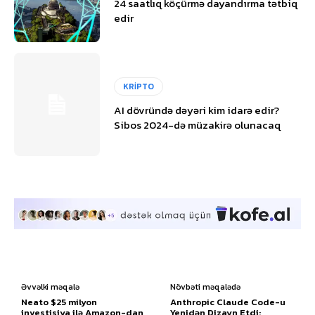
24 saatlıq köçürmə dayandırma tətbiq
edir
KRİPTO
AI dövründə dəyəri kim idarə edir?
Sibos 2024-də müzakirə olunacaq
Əvvəlki məqalə
Növbəti məqalədə
Neato $25 milyon
Anthropic Claude Code-u
investisiya ilə Amazon-dan
Yenidən Dizayn Etdi: