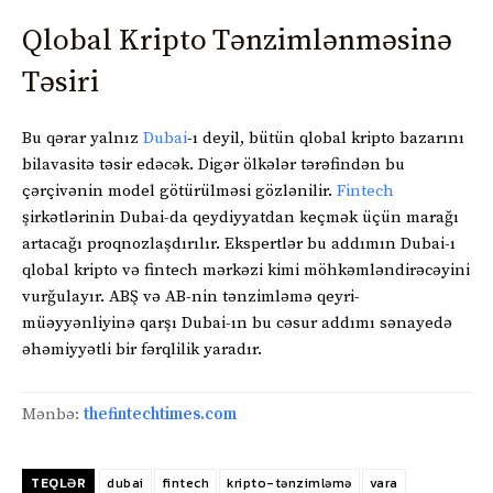
Qlobal Kripto Tənzimlənməsinə
Təsiri
Bu qərar yalnız
Dubai
-ı deyil, bütün qlobal kripto bazarını
bilavasitə təsir edəcək. Digər ölkələr tərəfindən bu
çərçivənin model götürülməsi gözlənilir.
Fintech
şirkətlərinin Dubai-da qeydiyyatdan keçmək üçün marağı
artacağı proqnozlaşdırılır. Ekspertlər bu addımın Dubai-ı
qlobal kripto və fintech mərkəzi kimi möhkəmləndirəcəyini
vurğulayır. ABŞ və AB-nin tənzimləmə qeyri-
müəyyənliyinə qarşı Dubai-ın bu cəsur addımı sənayedə
əhəmiyyətli bir fərqlilik yaradır.
Mənbə:
thefintechtimes.com
TEQLƏR
dubai
fintech
kripto-tənzimləmə
vara