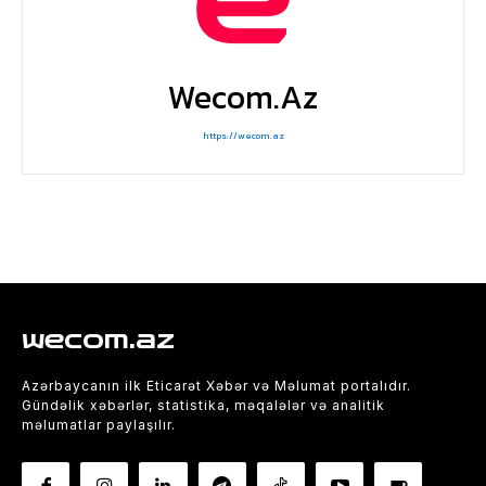
Wecom.az
https://wecom.az
wecom.az
Azərbaycanın ilk Eticarət Xəbər və Məlumat portalıdır.
Gündəlik xəbərlər, statistika, məqalələr və analitik
məlumatlar paylaşılır.