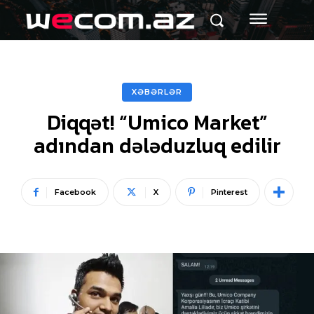
XƏBƏRLƏR
Diqqət! “Umico Market”
adından dələduzluq edilir
Facebook
X
Pinterest