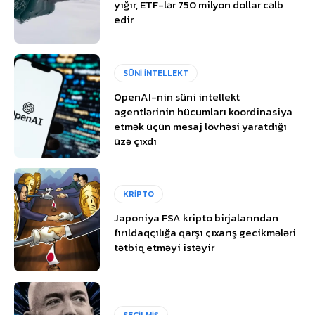
yığır, ETF-lər 750 milyon dollar cəlb
edir
SÜNİ İNTELLEKT
OpenAI-nin süni intellekt
agentlərinin hücumları koordinasiya
etmək üçün mesaj lövhəsi yaratdığı
üzə çıxdı
KRİPTO
Japoniya FSA kripto birjalarından
fırıldaqçılığa qarşı çıxarış gecikmələri
tətbiq etməyi istəyir