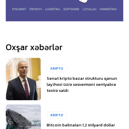
Oxşar xəbərlər
KRİPTO
Senat kripto bazar strukturu qanun
layihəsi üzrə səsverməni sentyabra
təxirə saldı
KRİPTO
Bitcoin balinaları 1,2 milyard dollar