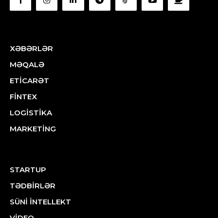
XƏBƏRLƏR
MƏQALƏ
ETİCARƏT
FİNTEX
LOGİSTİKA
MARKETİNG
STARTUP
TƏDBİRLƏR
SÜNİ İNTELLEKT
VİDEO