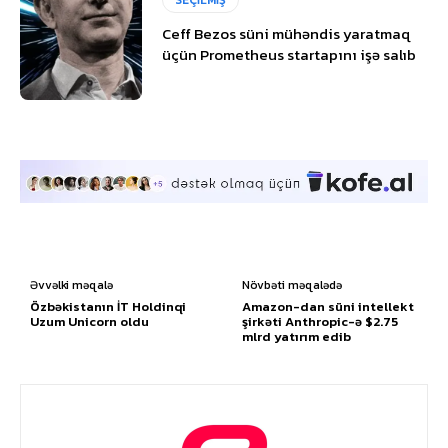
SEÇİLMİŞ
Ceff Bezos süni mühəndis yaratmaq
üçün Prometheus startapını işə salıb
Əvvəlki məqalə
Növbəti məqalədə
Özbəkistanın İT Holdinqi
Amazon-dan süni intellekt
Uzum Unicorn oldu
şirkəti Anthropic-ə $2.75
mlrd yatırım edib