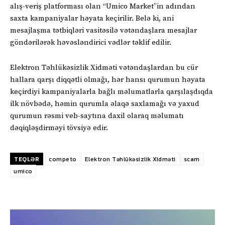
alış-veriş platforması olan “Umico Market”in adından
saxta kampaniyalar həyata keçirilir. Belə ki, ani
mesajlaşma tətbiqləri vasitəsilə vətəndaşlara mesajlar
göndərilərək həvəsləndirici vədlər təklif edilir.
Elektron Təhlükəsizlik Xidməti vətəndaşlardan bu cür
hallara qarşı diqqətli olmağı, hər hansı qurumun həyata
keçirdiyi kampaniyalarla bağlı məlumatlarla qarşılaşdıqda
ilk növbədə, həmin qurumla əlaqə saxlamağı və yaxud
qurumun rəsmi veb-saytına daxil olaraq məlumatı
dəqiqləşdirməyi tövsiyə edir.
TEQLƏR
competo
Elektron Təhlükəsizlik Xidməti
scam
umico