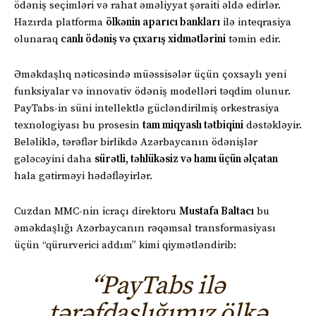
ödəniş seçimləri və rahat əməliyyat şəraiti əldə edirlər.
Hazırda platforma
ölkənin aparıcı bankları
ilə inteqrasiya
olunaraq
canlı ödəniş və çıxarış xidmətlərini
təmin edir.
Əməkdaşlıq nəticəsində müəssisələr üçün çoxsaylı yeni
funksiyalar və innovativ ödəniş modelləri təqdim olunur.
PayTabs-in süni intellektlə gücləndirilmiş orkestrasiya
texnologiyası bu prosesin
tam miqyaslı tətbiqini
dəstəkləyir.
Beləliklə, tərəflər birlikdə Azərbaycanın ödənişlər
gələcəyini daha
sürətli, təhlükəsiz və hamı üçün əlçatan
hala gətirməyi hədəfləyirlər.
Cuzdan MMC-nin icraçı direktoru
Mustafa Baltacı
bu
əməkdaşlığı Azərbaycanın rəqəmsal transformasiyası
üçün “qürurverici addım” kimi qiymətləndirib:
“PayTabs ilə
tərəfdaşlığımız ölkə