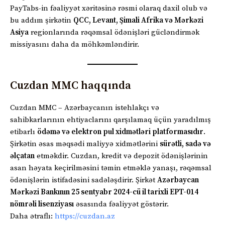
PayTabs-in fəaliyyət xəritəsinə rəsmi olaraq daxil olub və
bu addım şirkətin
QCC, Levant, Şimali Afrika və Mərkəzi
Asiya
regionlarında rəqəmsal ödənişləri gücləndirmək
missiyasını daha da möhkəmləndirir.
Cuzdan MMC haqqında
Cuzdan MMC – Azərbaycanın istehlakçı və
sahibkarlarının ehtiyaclarını qarşılamaq üçün yaradılmış
etibarlı
ödəmə və elektron pul xidmətləri platformasıdır
.
Şirkətin əsas məqsədi maliyyə xidmətlərini
sürətli, sadə və
əlçatan
etməkdir. Cuzdan, kredit və depozit ödənişlərinin
asan həyata keçirilməsini təmin etməklə yanaşı, rəqəmsal
ödənişlərin istifadəsini sadələşdirir. Şirkət
Azərbaycan
Mərkəzi Bankının 25 sentyabr 2024-cü il tarixli EPT-014
nömrəli lisenziyası
əsasında fəaliyyət göstərir.
Daha ətraflı:
https://cuzdan.az