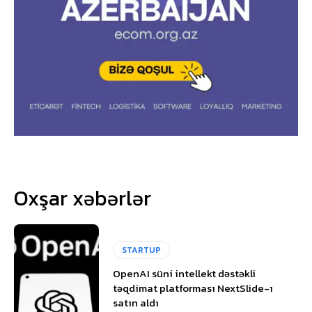
Oxşar xəbərlər
STARTUP
OpenAI süni intellekt dəstəkli
təqdimat platforması NextSlide-ı
satın aldı