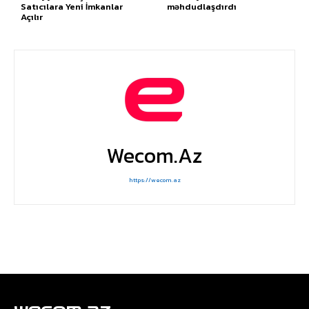
Satıcılara Yeni İmkanlar
məhdudlaşdırdı
Açılır
Wecom.az
https://wecom.az