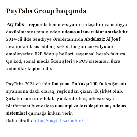
PayTabs Group haqqında
PayTabs
– regionda kommersiyanın inkişafını və maliyyə
daxilolmasını təmin edən
ödəmə infrastrukturu şirkətidir
.
2014-cü ildə Səudiyyə Ərəbistanında
Abdulaziz Al Jouf
tərəfindən təsis edilmiş şirkət, bu gün çoxvalyutalı
əməliyyatlar, B2B ödəniş həlləri, rəqəmsal hesab-faktura,
QR kod, sosial media ödənişləri və POS sistemləri üzrə
xidmətlər təqdim edir.
PayTabs 2024-cü ildə
Dünyanın Ən Yaxşı 100 Fintex Şirkəti
siyahısına daxil olaraq, regiondan çıxan ilk şirkət olub.
Şirkətin süni intellektlə gücləndirilmiş orkestrasiya
platforması bizneslərə
müstəqil və fərdiləşdirilmiş ödəniş
sistemləri
qurmağa imkan verir.
Daha ətraflı:
https://paytabs.com/en/