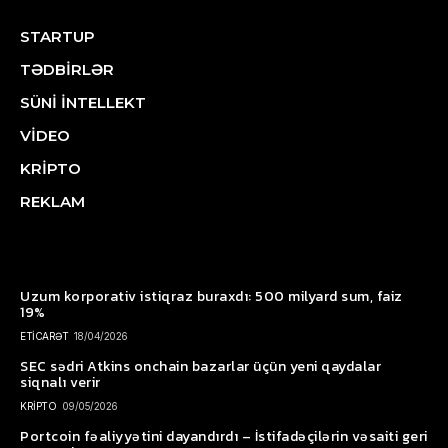
STARTUP
TƏDBİRLƏR
SÜNİ İNTELLEKT
VİDEO
KRİPTO
REKLAM
Uzum korporativ istiqraz buraxdı: 500 milyard sum, faiz
19%
ETİCARƏT
18/04/2026
SEC sədri Atkins onchain bazarlar üçün yeni qaydalar
siqnalı verir
KRİPTO
09/05/2026
Portcoin fəaliyyətini dayandırdı – İstifadəçilərin vəsaiti geri