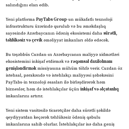
salındığını elan edib.
Yeni platforma
PayTabs Group
-un mükafatlı texnoloji
infrastrukturu üzərində qurulub və bu əməkdaşlıq
sayəsində Azərbaycanın ödəniş ekosistemi daha
sürətli,
təhlükəsiz və çevik
əməliyyat imkanları əldə edəcək.
Bu təşəbbüs Cuzdan-ın Azərbaycanın maliyyə xidmətləri
ekosistemini inkişaf etdirmək və
rəqəmsal daxilolmanı
genişləndirmək
missiyasına mühüm töhfə verir. Cuzdan öz
istehsal, pərakəndə və istehlakçı maliyyəsi şəbəkəsini
PayTabs-in texnoloji əsasları ilə birləşdirərək həm
bizneslər, həm də istehlakçılar üçün
inkişaf və əlçatanlıq
imkanlarını artırır.
Yeni sistem vasitəsilə ticarətçilər daha sürətli şəkildə
qeydiyyatdan keçərək təhlükəsiz ödəniş qəbulu
imkanlarına sahib olurlar. İstehlakçılar isə daha geniş