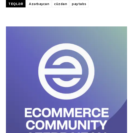
TEQLƏR
Azərbaycan
cüzdan
paytabs