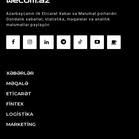
wecom.az
Azərbaycanın ilk Eticarət Xəbər və Məlumat portalıdır.
Gündəlik xəbərlər, statistika, məqalələr və analitik
məlumatlar paylaşılır.
XƏBƏRLƏR
MƏQALƏ
ETİCARƏT
FİNTEX
LOGİSTİKA
MARKETİNG