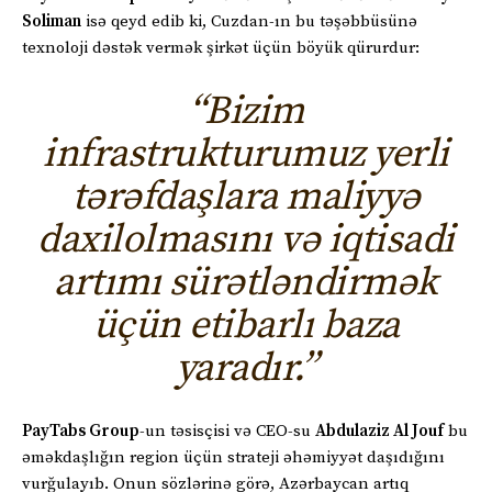
Soliman
isə qeyd edib ki, Cuzdan-ın bu təşəbbüsünə
texnoloji dəstək vermək şirkət üçün böyük qürurdur:
“Bizim
infrastrukturumuz yerli
tərəfdaşlara maliyyə
daxilolmasını və iqtisadi
artımı sürətləndirmək
üçün etibarlı baza
yaradır.”
PayTabs Group
-un təsisçisi və CEO-su
Abdulaziz Al Jouf
bu
əməkdaşlığın region üçün strateji əhəmiyyət daşıdığını
vurğulayıb. Onun sözlərinə görə, Azərbaycan artıq