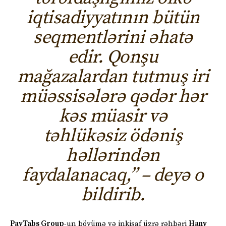
iqtisadiyyatının bütün
seqmentlərini əhatə
edir. Qonşu
mağazalardan tutmuş iri
müəssisələrə qədər hər
kəs müasir və
təhlükəsiz ödəniş
həllərindən
faydalanacaq,” – deyə o
bildirib.
PayTabs Group
-un böyümə və inkişaf üzrə rəhbəri
Hany