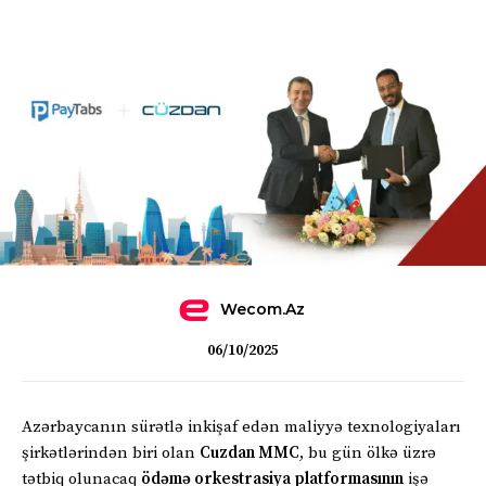
Wecom.az
06/10/2025
Azərbaycanın sürətlə inkişaf edən maliyyə texnologiyaları
şirkətlərindən biri olan
Cuzdan MMC
, bu gün ölkə üzrə
tətbiq olunacaq
ödəmə orkestrasiya platformasının
işə