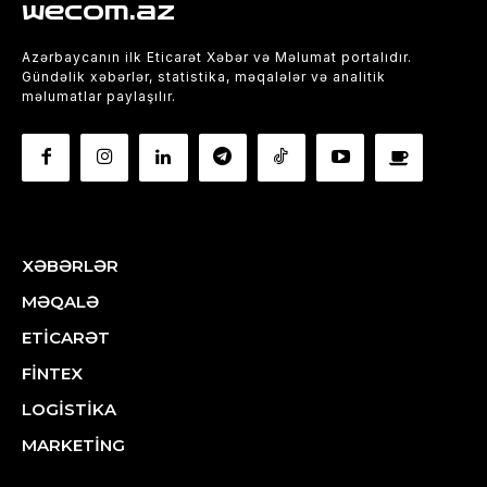
wecom.az
Azərbaycanın ilk Eticarət Xəbər və Məlumat portalıdır.
Gündəlik xəbərlər, statistika, məqalələr və analitik
məlumatlar paylaşılır.
XƏBƏRLƏR
MƏQALƏ
ETİCARƏT
FİNTEX
LOGİSTİKA
MARKETİNG