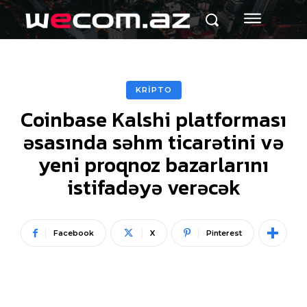
KRİPTO
Coinbase Kalshi platforması
əsasında səhm ticarətini və
yeni proqnoz bazarlarını
istifadəyə verəcək
Facebook
X
Pinterest