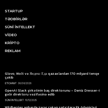
STARTUP
TƏDBİRLƏR
SÜNİ İNTELLEKT
VİDEO
KRİPTO
REKLAM
Glovo, Wolt və Яндекс Еда qazaxlardan 170 milyard tenqe
çəkib
ETİCARƏT
06/06/2026
OpenAI Slack şirkətinin baş direktorunu – Deniz Dresser-i
gəlir direktoru vəzifəsinə edib
SÜNİ İNTELLEKT
10/12/2025
Wildberries anbarda zərər çəkən satıcılara ilk ödənişləri