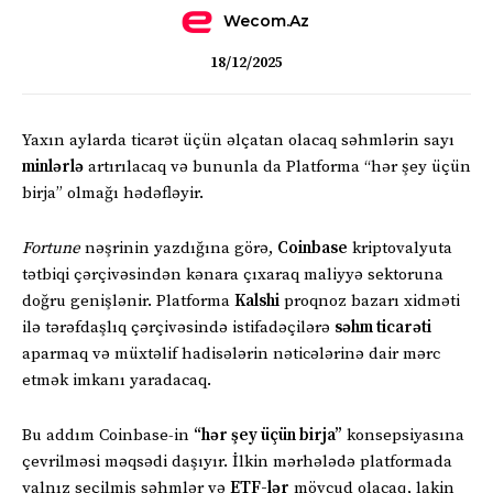
Wecom.az
18/12/2025
Yaxın aylarda ticarət üçün əlçatan olacaq səhmlərin sayı
minlərlə
artırılacaq və bununla da Platforma “hər şey üçün
birja” olmağı hədəfləyir.
Fortune
nəşrinin yazdığına görə,
Coinbase
kriptovalyuta
tətbiqi çərçivəsindən kənara çıxaraq maliyyə sektoruna
doğru genişlənir. Platforma
Kalshi
proqnoz bazarı xidməti
ilə tərəfdaşlıq çərçivəsində istifadəçilərə
səhm ticarəti
aparmaq və müxtəlif hadisələrin nəticələrinə dair mərc
etmək imkanı yaradacaq.
Bu addım Coinbase-in
“hər şey üçün birja”
konsepsiyasına
çevrilməsi məqsədi daşıyır. İlkin mərhələdə platformada
yalnız seçilmiş səhmlər və
ETF-lər
mövcud olacaq, lakin