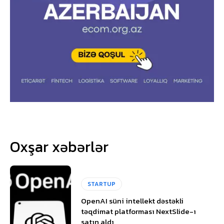
Oxşar xəbərlər
STARTUP
OpenAI süni intellekt dəstəkli
təqdimat platforması NextSlide-ı
satın aldı