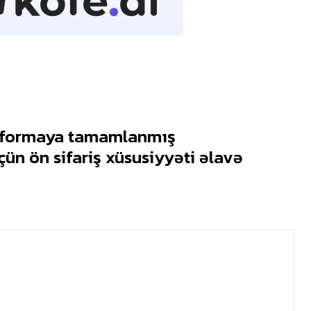
latformaya tamamlanmış
ün ön sifariş xüsusiyyəti əlavə