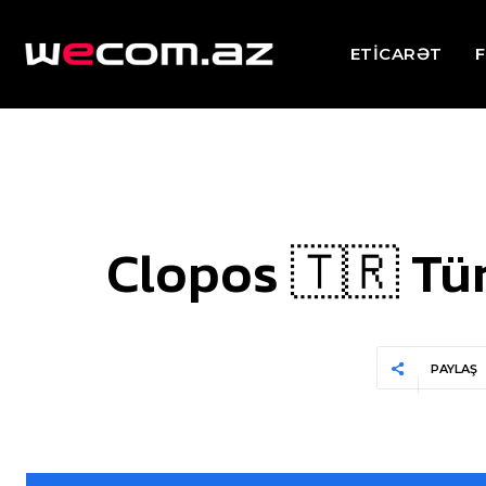
ETİCARƏT
F
Clopos 🇹🇷 Tü
PAYLAŞ