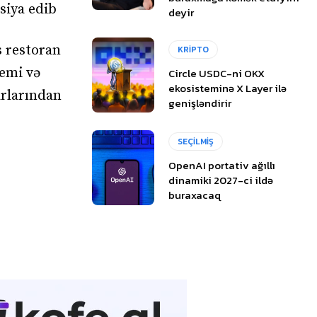
siya edib
deyir
s restoran
KRİPTO
temi və
Circle USDC-ni OKX
ekosisteminə X Layer ilə
arlarından
genişləndirir
SEÇİLMİŞ
OpenAI portativ ağıllı
dinamiki 2027-ci ildə
buraxacaq