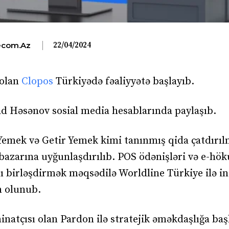
22/04/2024
com.az
 olan
Clopos
Türkiyədə fəaliyyətə başlayıb.
d Həsənov sosial media hesablarında paylaşıb.
emek və Getir Yemek kimi tanınmış qida çatdırı
 bazarına uyğunlaşdırılıb. POS ödənişləri və e-hö
ı birləşdirmək məqsədilə Worldline Türkiye ilə in
n olunub.
atçısı olan Pardon ilə stratejik əməkdaşlığa baş