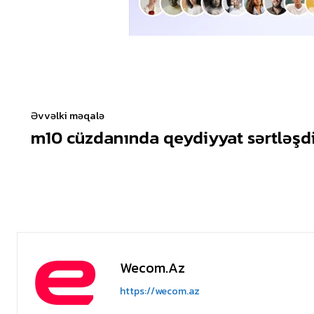
Əvvəlki məqalə
m10 cüzdanında qeydiyyat sərtləşdi
Wecom.az
https://wecom.az