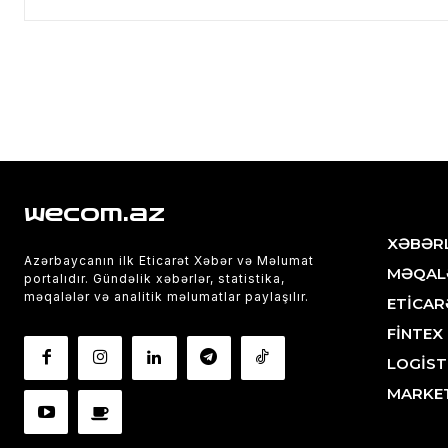
wecom.az
XƏBƏR
Azərbaycanın ilk Eticarət Xəbər və Məlumat
MƏQAL
portalıdır. Gündəlik xəbərlər, statistika,
məqalələr və analitik məlumatlar paylaşılır.
ETİCAR
FİNTEX
LOGİST
MARKE