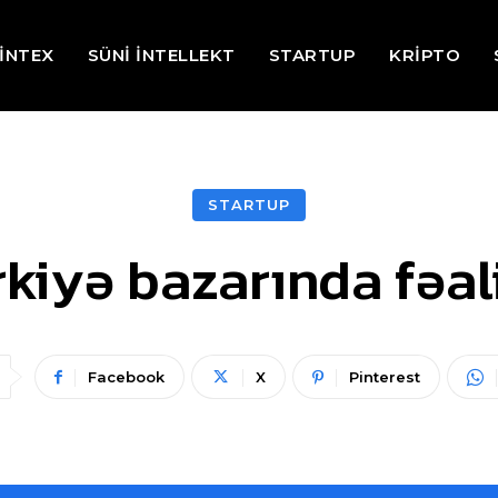
İNTEX
SÜNİ İNTELLEKT
STARTUP
KRİPTO
STARTUP
rkiyə bazarında fəal
Facebook
X
Pinterest