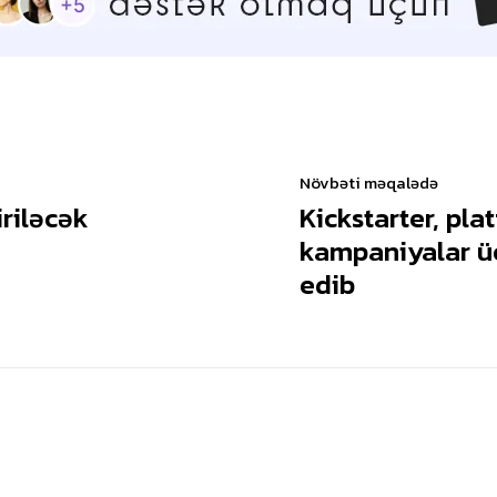
Növbəti məqalədə
riləcək
Kickstarter, p
kampaniyalar üç
edib