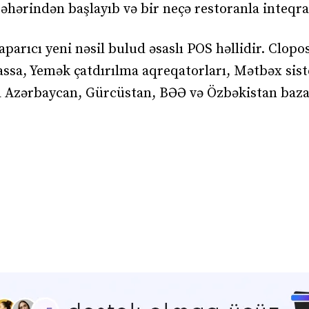
 şəhərindən başlayıb və bir neçə restoranla inteqra
parıcı yeni nəsil bulud əsaslı POS həllidir. Clopo
assa, Yemək çatdırılma aqreqatorları, Mətbəx sis
da Azərbaycan, Gürcüstan, BƏƏ və Özbəkistan baz