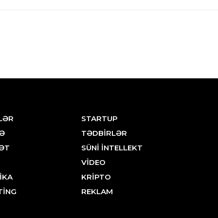
LƏR
STARTUP
Ə
TƏDBİRLƏR
ƏT
SÜNİ İNTELLEKT
VİDEO
İKA
KRİPTO
TİNG
REKLAM