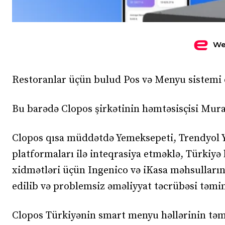
We
Restoranlar üçün bulud Pos və Menyu sistemi
Bu barədə Clopos şirkətinin həmtəsisçisi Mura
Clopos qısa müddətdə Yemeksepeti, Trendyol Y
platformaları ilə inteqrasiya etməklə, Türkiyə
xidmətləri üçün Ingenico və iKasa məhsulların
edilib və problemsiz əməliyyat təcrübəsi təmi
Clopos Türkiyənin smart menyu həllərinin təmin