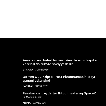
Amazon-un bulud biznesi sürətlə artır, kapital
xərcləri də rekord səviyyədədir
ETİCARƏT
30/04/2026
Uorren OCC Kripto Trust nizamnaməsini qeyri-
qanuni adlandırdı
BANKLAR
08/06/2026
Pərakəndə treyderlər Bitcoin sataraq SpaceX
IPO-su alır?
KRİPTO
07/06/2026