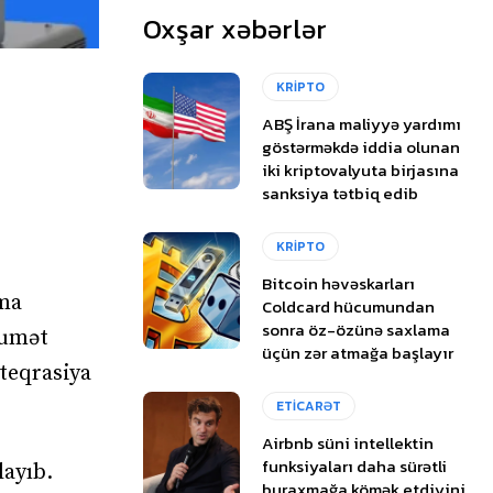
Oxşar xəbərlər
KRİPTO
ABŞ İrana maliyyə yardımı
göstərməkdə iddia olunan
iki kriptovalyuta birjasına
sanksiya tətbiq edib
KRİPTO
Bitcoin həvəskarları
lma
Coldcard hücumundan
sonra öz-özünə saxlama
kumət
üçün zər atmağa başlayır
teqrasiya
ETİCARƏT
Airbnb süni intellektin
funksiyaları daha sürətli
layıb.
buraxmağa kömək etdiyini