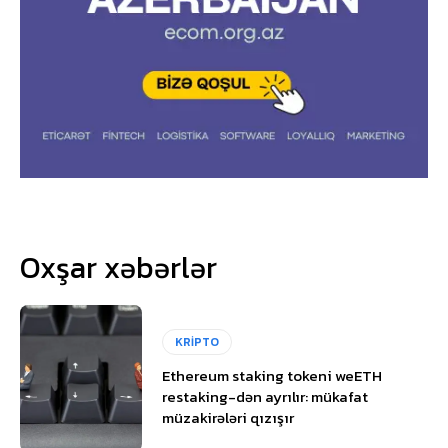
Oxşar xəbərlər
KRİPTO
Ethereum staking tokeni weETH
restaking-dən ayrılır: mükafat
müzakirələri qızışır