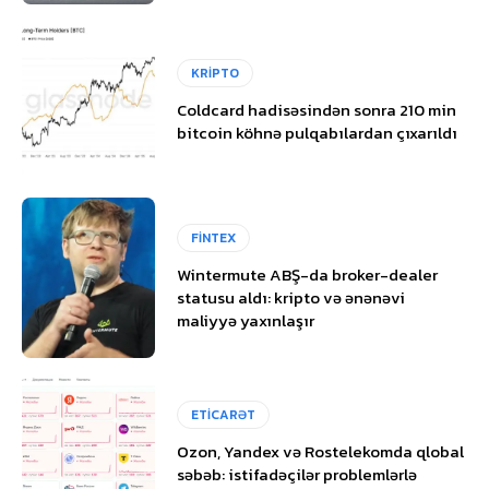
KRİPTO
Coldcard hadisəsindən sonra 210 min
bitcoin köhnə pulqabılardan çıxarıldı
FİNTEX
Wintermute ABŞ-da broker-dealer
statusu aldı: kripto və ənənəvi
maliyyə yaxınlaşır
ETİCARƏT
Ozon, Yandex və Rostelekomda qlobal
səbəb: istifadəçilər problemlərlə