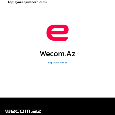
toplayaraq unicorn oldu
Wecom.az
https://wecom.az
wecom.az