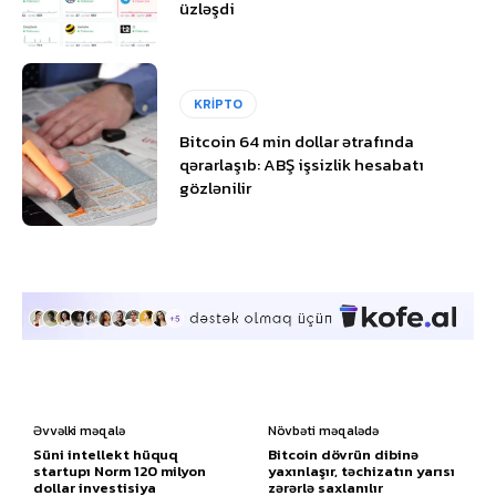
üzləşdi
KRİPTO
Bitcoin 64 min dollar ətrafında
qərarlaşıb: ABŞ işsizlik hesabatı
gözlənilir
Əvvəlki məqalə
Növbəti məqalədə
Süni intellekt hüquq
Bitcoin dövrün dibinə
startupı Norm 120 milyon
yaxınlaşır, təchizatın yarısı
dollar investisiya
zərərlə saxlanılır