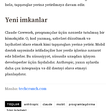
belə, tapşırıqlar yerinə yetirilməyə davam edir.
Yeni imkanlar
Claude Cowwork, proqramçılar üçün nəzərdə tutulmuş bir
köməkçidir. O, kod yazmaq, səhvləri düzəltmək və
layihələri idarə etmək kimi tapşırıqları yerinə yetirir. Mobil
dəstək sayəsində istifadəçilər hər yerdə işlərinə nəzarət
edə bilərlər. Bu xüsusiyyət, xüsusilə uzaqdan işləyən
developerlər üçün faydalıdır. Anthropic, yaxın aylarda
daha çox inteqrasiya və dil dəstəyi əlavə etməyi
planlaşdırır.
Mənbə:
techcrunch.com
TEQLƏR
anhtropic
claude
mobil
proqramlaşdırma
Süni İntellekt