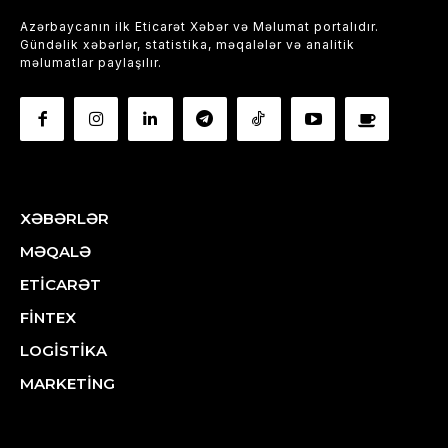
Azərbaycanın ilk Eticarət Xəbər və Məlumat portalıdır.
Gündəlik xəbərlər, statistika, məqalələr və analitik
məlumatlar paylaşılır.
XƏBƏRLƏR
MƏQALƏ
ETİCARƏT
FİNTEX
LOGİSTİKA
MARKETİNG