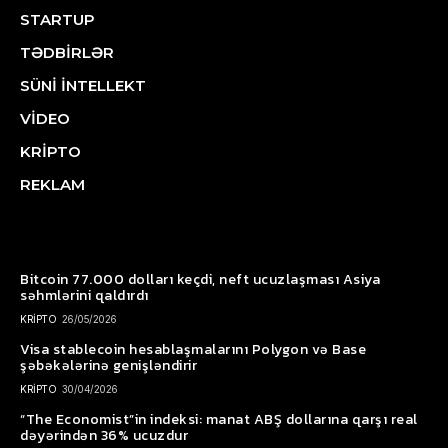
STARTUP
TƏDBİRLƏR
SÜNİ İNTELLEKT
VİDEO
KRİPTO
REKLAM
Bitcoin 77.000 dolları keçdi, neft ucuzlaşması Asiya
səhmlərini qaldırdı
KRİPTO
26/05/2026
Visa stablecoin hesablaşmalarını Polygon və Base
şəbəkələrinə genişləndirir
KRİPTO
30/04/2026
“The Economist”in indeksi: manat ABŞ dollarına qarşı real
dəyərindən 36% ucuzdur