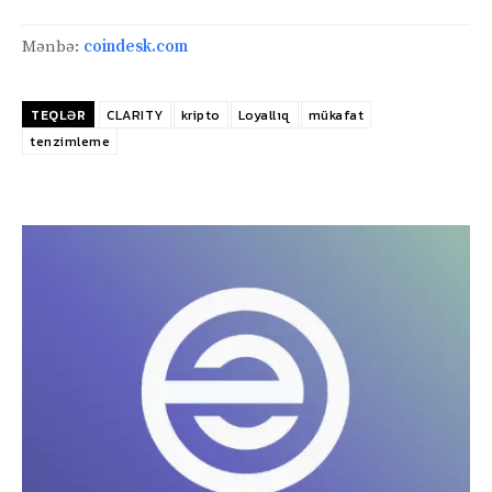
Mənbə:
coindesk.com
TEQLƏR
CLARITY
kripto
Loyallıq
mükafat
tenzimleme