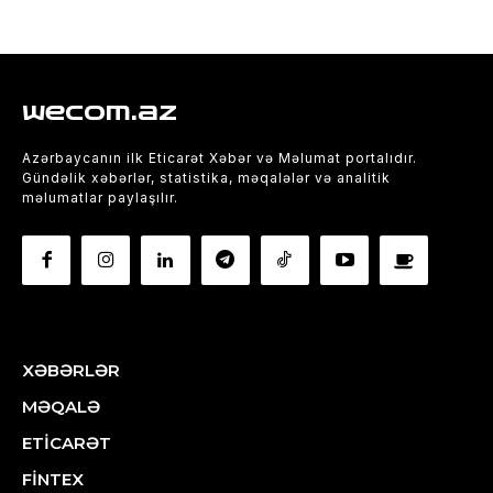
wecom.az
Azərbaycanın ilk Eticarət Xəbər və Məlumat portalıdır.
Gündəlik xəbərlər, statistika, məqalələr və analitik
məlumatlar paylaşılır.
XƏBƏRLƏR
MƏQALƏ
ETİCARƏT
FİNTEX