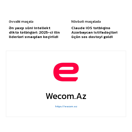
Əvvəlki məqalə
Növbəti məqalədə
Ən yaxşı süni intellekt
Claude iOS tətbiqinə
diktə tətbiqləri: 2025-ci ilin
Azərbaycan istifadəçiləri
liderləri sınaqdan keçirildi
üçün səs dəstəyi gəldi
Wecom.az
https://wecom.az