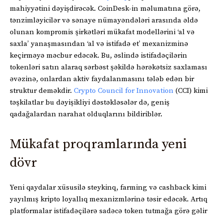
mahiyyətini dəyişdirəcək. CoinDesk-in məlumatına görə,
tənzimləyicilər və sənaye nümayəndələri arasında əldə
olunan kompromis şirkətləri mükafat modellərini ‘al və
saxla’ yanaşmasından ‘al və istifadə et’ mexanizminə
keçirməyə məcbur edəcək. Bu, əslində istifadəçilərin
tokenləri satın alaraq sərbəst şəkildə hərəkətsiz saxlaması
əvəzinə, onlardan aktiv faydalanmasını tələb edən bir
struktur deməkdir.
Crypto Council for Innovation
(CCI) kimi
təşkilatlar bu dəyişikliyi dəstəkləsələr də, geniş
qadağalardan narahat olduqlarını bildiriblər.
Mükafat proqramlarında yeni
dövr
Yeni qaydalar xüsusilə steykinq, farming və cashback kimi
yayılmış kripto loyallıq mexanizmlərinə təsir edəcək. Artıq
platformalar istifadəçilərə sadəcə token tutmağa görə gəlir