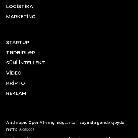
LOGİSTİKA
MARKETİNG
STARTUP
TƏDBİRLƏR
SÜNİ İNTELLEKT
VİDEO
KRİPTO
REKLAM
Anthropic OpenAI-ni iş müştəriləri sayında geridə qoydu
FİNTEX
13/05/2026