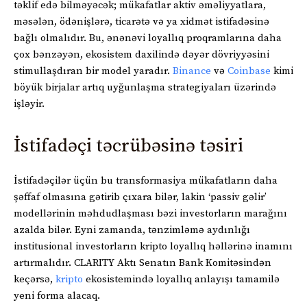
təklif edə bilməyəcək; mükafatlar aktiv əməliyyatlara,
məsələn, ödənişlərə, ticarətə və ya xidmət istifadəsinə
bağlı olmalıdır. Bu, ənənəvi loyallıq proqramlarına daha
çox bənzəyən, ekosistem daxilində dəyər dövriyyəsini
stimullaşdıran bir model yaradır.
Binance
və
Coinbase
kimi
böyük birjalar artıq uyğunlaşma strategiyaları üzərində
işləyir.
İstifadəçi təcrübəsinə təsiri
İstifadəçilər üçün bu transformasiya mükafatların daha
şəffaf olmasına gətirib çıxara bilər, lakin ‘passiv gəlir’
modellərinin məhdudlaşması bəzi investorların marağını
azalda bilər. Eyni zamanda, tənzimləmə aydınlığı
institusional investorların kripto loyallıq həllərinə inamını
artırmalıdır. CLARITY Aktı Senatın Bank Komitəsindən
keçərsə,
kripto
ekosistemində loyallıq anlayışı tamamilə
yeni forma alacaq.