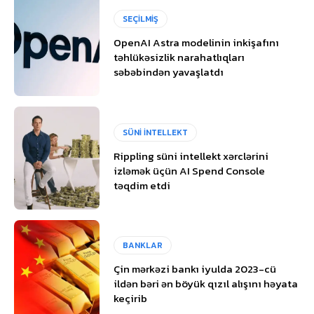
SEÇİLMİŞ
OpenAI Astra modelinin inkişafını
təhlükəsizlik narahatlıqları
səbəbindən yavaşlatdı
SÜNİ İNTELLEKT
Rippling süni intellekt xərclərini
izləmək üçün AI Spend Console
təqdim etdi
BANKLAR
Çin mərkəzi bankı iyulda 2023-cü
ildən bəri ən böyük qızıl alışını həyata
keçirib