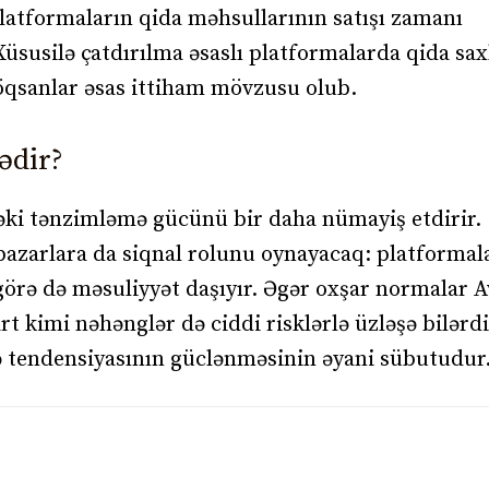
platformaların qida məhsullarının satışı zamanı
üsusilə çatdırılma əsaslı platformalarda qida sa
nöqsanlar əsas ittiham mövzusu olub.
ədir?
əki tənzimləmə gücünü bir daha nümayiş etdirir.
 bazarlara da siqnal rolunu oynayacaq: platformal
 görə də məsuliyyət daşıyır. Əgər oxşar normalar 
t kimi nəhənglər də ciddi risklərlə üzləşə bilərd
tendensiyasının güclənməsinin əyani sübutudur