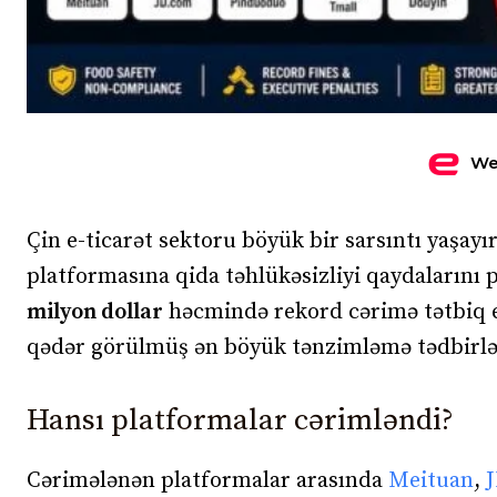
We
Çin e-ticarət sektoru böyük bir sarsıntı yaşayı
platformasına qida təhlükəsizliyi qaydalarını
milyon dollar
həcmində rekord cərimə tətbiq ed
qədər görülmüş ən böyük tənzimləmə tədbirləri
Hansı platformalar cərimləndi?
Cərimələnən platformalar arasında
Meituan
,