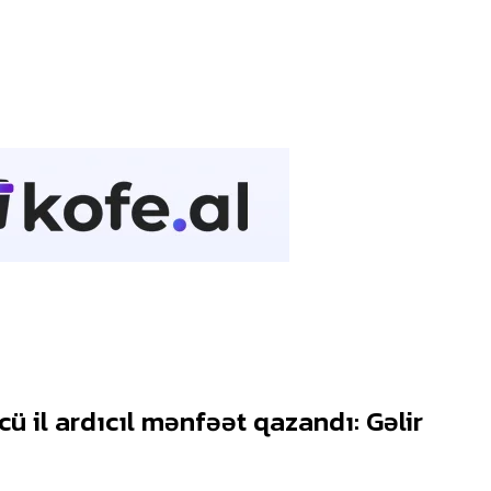
ü il ardıcıl mənfəət qazandı: Gəlir