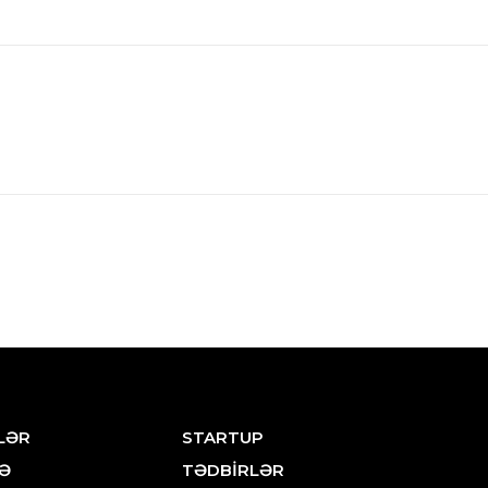
LƏR
STARTUP
Ə
TƏDBİRLƏR