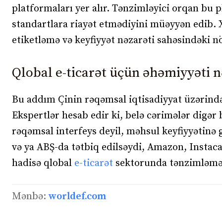
platformaları yer alır. Tənzimləyici orqan bu 
standartlara riayət etmədiyini müəyyən edib. X
etiketləmə və keyfiyyət nəzarəti sahəsindəki 
Qlobal e-ticarət üçün əhəmiyyəti n
Bu addım Çinin rəqəmsal iqtisadiyyat üzərind
Ekspertlər hesab edir ki, belə cərimələr digər
rəqəmsal interfeys deyil, məhsul keyfiyyətinə
və ya ABŞ-da tətbiq edilsəydi, Amazon, Instacar
hadisə qlobal
e-ticarət
sektorunda tənzimləmə 
Mənbə:
worldef.com