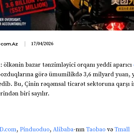
17/04/2026
com.az
r: ölkənin bazar tənzimləyici orqanı yeddi aparıcı
 pozduqlarına görə ümumilikdə 3,6 milyard yuan, 
ib. Bu, Çinin rəqəmsal ticarət sektoruna qarşı 
ndən biri sayılır.
JD.com
,
Pinduoduo
,
Alibaba
-nın
Taobao
və
Tmall