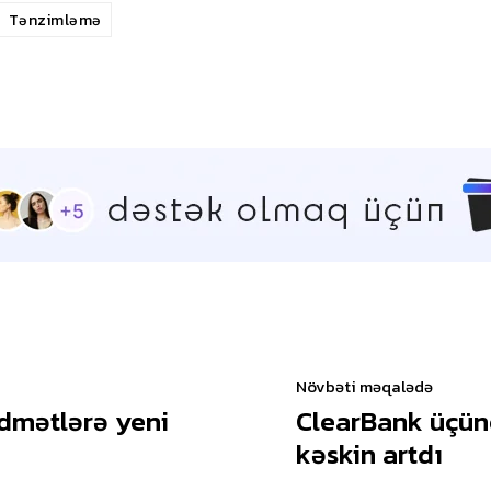
Tənzimləmə
Növbəti məqalədə
idmətlərə yeni
ClearBank üçünc
kəskin artdı