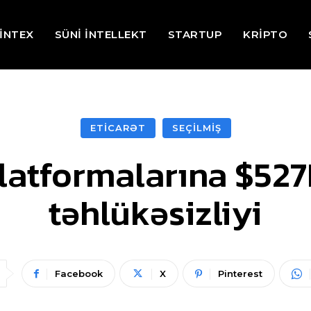
İNTEX
SÜNİ İNTELLEKT
STARTUP
KRİPTO
ETİCARƏT
SEÇİLMİŞ
platformalarına $52
təhlükəsizliyi
Facebook
X
Pinterest