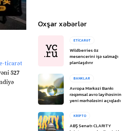
Oxşar xəbərlər
ETİCARƏT
Wildberries öz
mesencerini işə salmağı
planlaşdırır
e-ticarət
yəni
527
BANKLAR
indiyə
Avropa Mərkəzi Bankı
rəqəmsal avro layihəsinin
yeni mərhələsini açıqladı
KRİPTO
ABŞ Senatı CLARITY