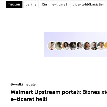
cərimə
Çin
e-ticarət
qida-təhlükəsizliyi
TEQLƏR
Əvvəlki məqalə
Walmart Upstream portalı: Biznes x
e-ticarət həlli