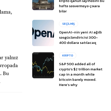
kripto qanun layihəsini bu
həftə səsverməyə çıxara
bilər
xlama,
SEÇİLMİŞ
OpenAI-nin yeni AI ağıllı
səsgücləndiricisi 300-
400 dollara satılacaq
KRİPTO
ar yalnız
S&P 500 added all of
Avropada
crypto’s $2 trillion market
i. Bu
cap in a month while
bitcoin barely moved.
.
Here’s why