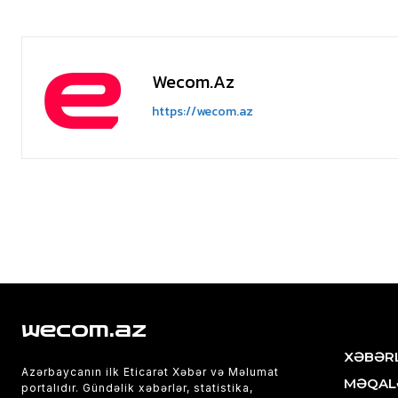
Wecom.az
https://wecom.az
wecom.az
XƏBƏR
Azərbaycanın ilk Eticarət Xəbər və Məlumat
MƏQAL
portalıdır. Gündəlik xəbərlər, statistika,