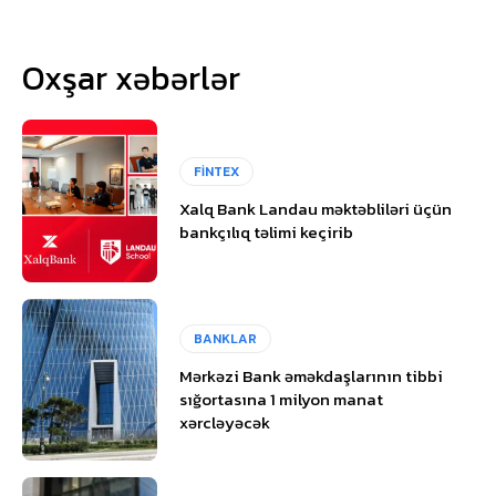
Oxşar xəbərlər
FİNTEX
Xalq Bank Landau məktəbliləri üçün
bankçılıq təlimi keçirib
BANKLAR
Mərkəzi Bank əməkdaşlarının tibbi
sığortasına 1 milyon manat
xərcləyəcək