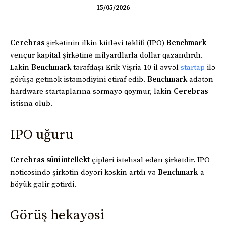
15/05/2026
Cerebras
şirkətinin ilkin kütləvi təklifi (IPO)
Benchmark
vençur kapital şirkətinə milyardlarla dollar qazandırdı.
Lakin
Benchmark
tərəfdaşı Erik Vişria 10 il əvvəl
startap
ilə
görüşə getmək istəmədiyini etiraf edib.
Benchmark
adətən
hardware startaplarına sərmayə qoymur, lakin
Cerebras
istisna olub.
IPO uğuru
Cerebras
süni intellekt
çipləri istehsal edən şirkətdir. IPO
nəticəsində şirkətin dəyəri kəskin artdı və
Benchmark
-a
böyük gəlir gətirdi.
Görüş hekayəsi