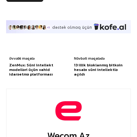
Əvvəlki məqalə
Növbəti məqalədə
ZenMux: Süni intellekt
13 illik bloklanmış bitkoin
modelləri üçün vahid
hesabı süni intellektlə
idarəetmə platforması
açıldı
Wecom.az