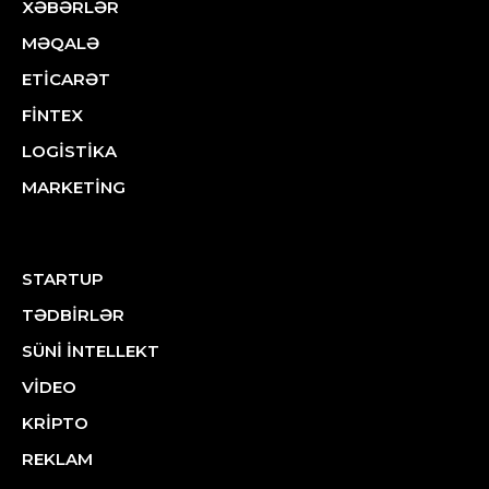
XƏBƏRLƏR
MƏQALƏ
ETİCARƏT
FİNTEX
LOGİSTİKA
MARKETİNG
STARTUP
TƏDBİRLƏR
SÜNİ İNTELLEKT
VİDEO
KRİPTO
REKLAM