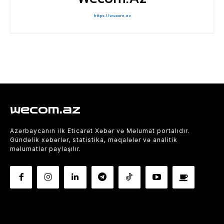
https://wecom.az
wecom.az
Azərbaycanın ilk Eticarət Xəbər və Məlumat portalıdır.
Gündəlik xəbərlər, statistika, məqalələr və analitik
məlumatlar paylaşılır.