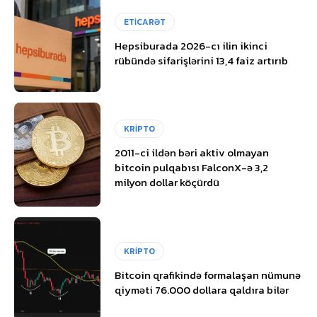
ETİCARƏT
Hepsiburada 2026-cı ilin ikinci
rübündə sifarişlərini 13,4 faiz artırıb
KRİPTO
2011-ci ildən bəri aktiv olmayan
bitcoin pulqabısı FalconX-ə 3,2
milyon dollar köçürdü
KRİPTO
Bitcoin qrafikində formalaşan nümunə
qiyməti 76.000 dollara qaldıra bilər