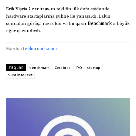
Erik Vişria
Cerebras
-ın təklifini ilk dəfə eşidəndə
hardware startaplarına şübhə ilə yanaşırdı. Lakin
sonradan görüşə razı oldu və bu qərar
Benchmark
-a böyük
uğur qazandırdı.
Mənbə:
techcrunch.com
TEQLƏR
benchmark
Cerebras
IPO
startup
Süni İntellekt