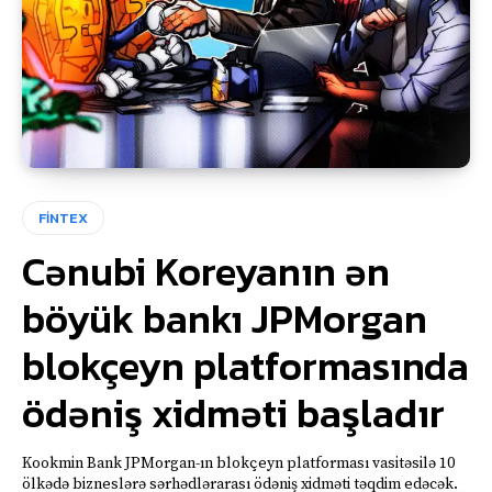
FİNTEX
Cənubi Koreyanın ən
böyük bankı JPMorgan
blokçeyn platformasında
ödəniş xidməti başladır
Kookmin Bank JPMorgan-ın blokçeyn platforması vasitəsilə 10
ölkədə bizneslərə sərhədlərarası ödəniş xidməti təqdim edəcək.