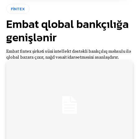
FİNTEX
Embat qlobal bankçılığa
genişlənir
Embat fintex şirkəti süni intellekt dəstəkli bankçılıq məhsulu ilə
qlobal bazara çıxır, nağd vəsait idarəetməsini asanlaşdırır.