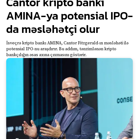
Cantor kripto bankı
AMINA-ya potensial IPO-
da məsləhətçi olur
İsveçrə kripto bankı AMINA, Cantor Fitzgerald-ın məsləhəti ilə
potensial IPO-nu araşdırır. Bu addım, tənzimlənən kripto
bankçılığın əsas axına çıxmasını göstərir.