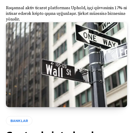
Rəqəmsal aktiv ticarət platforması Uphold, işçi qüvvəsinin 17%-ni
ixtisar edərək kripto qışına uyğunlaşır. Şirkət müəssisə biznesinə
yönəlir.
BANKLAR