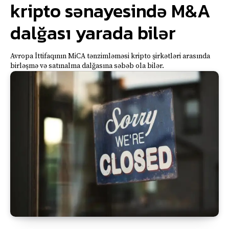
kripto sənayesində M&A
dalğası yarada bilər
Avropa İttifaqının MiCA tənzimləməsi kripto şirkətləri arasında
birləşmə və satınalma dalğasına səbəb ola bilər.