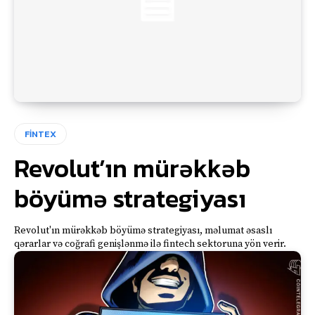
FİNTEX
Revolut’ın mürəkkəb
böyümə strategiyası
Revolut'ın mürəkkəb böyümə strategiyası, məlumat əsaslı
qərarlar və coğrafi genişlənmə ilə fintech sektoruna yön verir.