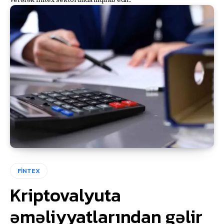
verərək fintex sektorunda inqilab edir.
FİNTEX
Kriptovalyuta
əməliyyatlarından gəlir