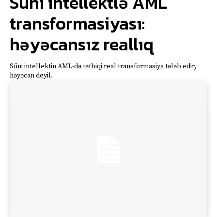
Süni intellektlə AML
transformasiyası:
həyəcansız reallıq
Süni intellektin AML-də tətbiqi real transformasiya tələb edir,
həyəcan deyil.