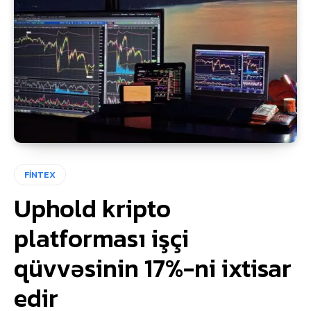
FİNTEX
Uphold kripto
platforması işçi
qüvvəsinin 17%-ni ixtisar
edir