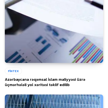
FİNTEX
Azərbaycana rəqəmsal İslam maliyyəsi üzrə
üçmərhələli yol xəritəsi təklif edilib