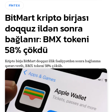
FİNTEX
BitMart kripto birjası
doqquz ildən sonra
bağlanır: BMX tokeni
58% çökdü
Kripto birja BitMart doqquz illik fəaliyyətdən sonra bağlanma
qərarı verib, BMX tokeni 58% çöküb.