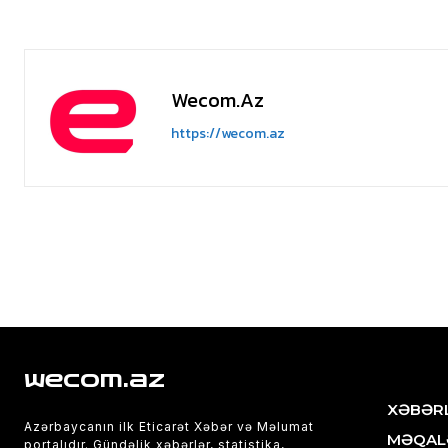
Wecom.az
https://wecom.az
wecom.az
XƏBƏR
Azərbaycanın ilk Eticarət Xəbər və Məlumat
MƏQAL
portalıdır. Gündəlik xəbərlər, statistika,