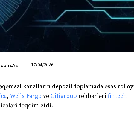
17/04/2026
com.az
əqəmsal kanalların depozit toplamada əsas rol oy
ica
,
Wells Fargo
və
Citigroup
rəhbərləri
fintech
icələri təqdim etdi.