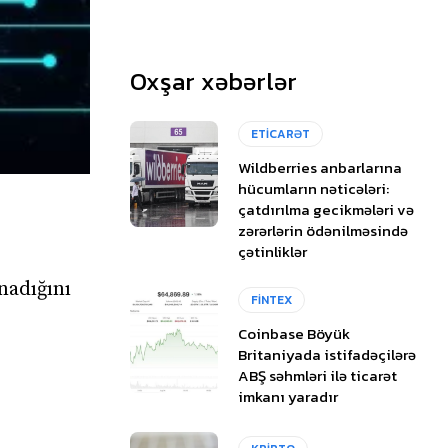
Oxşar xəbərlər
ETİCARƏT
Wildberries anbarlarına
hücumların nəticələri:
çatdırılma gecikmələri və
zərərlərin ödənilməsində
çətinliklər
nadığını
FİNTEX
Coinbase Böyük
Britaniyada istifadəçilərə
ABŞ səhmləri ilə ticarət
imkanı yaradır