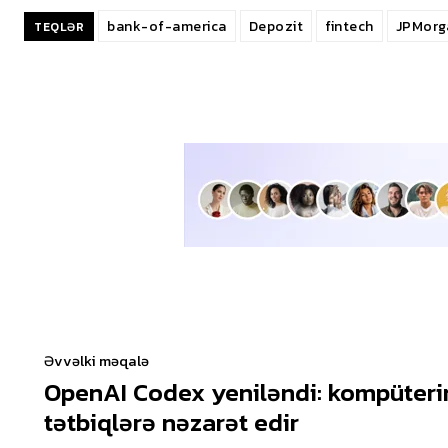
bank-of-america
Depozit
fintech
JPMorg
TEQLƏR
Əvvəlki məqalə
OpenAI Codex yeniləndi: kompüteri
tətbiqlərə nəzarət edir