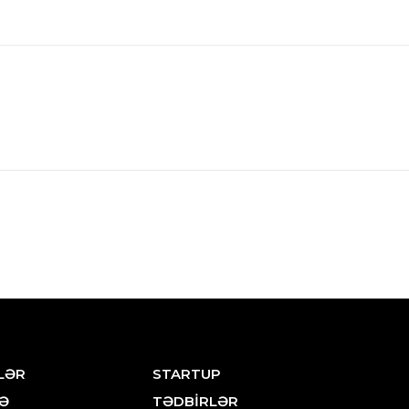
LƏR
STARTUP
Ə
TƏDBİRLƏR