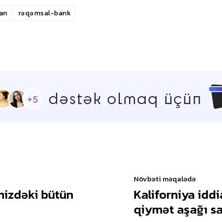
an
rəqəmsal-bank
Növbəti məqalədə
nizdəki bütün
Kaliforniya iddi
qiymət aşağı s