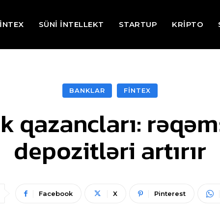
İNTEX
SÜNİ İNTELLEKT
STARTUP
KRİPTO
BANKLAR
FİNTEX
 qazancları: rəqəms
depozitləri artırır
Facebook
X
Pinterest