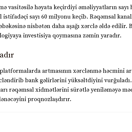
ə vasitəsilə həyata keçirdiyi əməliyyatların sayı
l istifadəçi sayı 60 milyonu keçib. Rəqəmsal kanal
 şəbəkəsinə nisbətən daha aşağı xərclə əldə edilir. 
ologiyaya investisiya qoymasına zəmin yaradır.
adır
 platformalarda artmasının xərclənmə həcmini art
əndirib bank gəlirlərini yüksəltdiyini vurğuladı
kları rəqəmsal xidmətlərini sürətlə yeniləməyə mə
lənəcəyini proqnozlaşdırır.