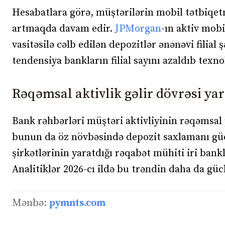
Hesabatlara görə, müştərilərin mobil tətbiqetm
artmaqda davam edir.
JPMorgan
-ın aktiv mobi
vasitəsilə cəlb edilən depozitlər ənənəvi filial
tendensiya bankların filial sayını azaldıb texn
Rəqəmsal aktivlik gəlir dövrəsi yar
Bank rəhbərləri müştəri aktivliyinin rəqəmsal
bunun da öz növbəsində depozit saxlamanı gücl
şirkətlərinin yaratdığı rəqabət mühiti iri ban
Analitiklər 2026-cı ildə bu trəndin daha da güc
Mənbə:
pymnts.com