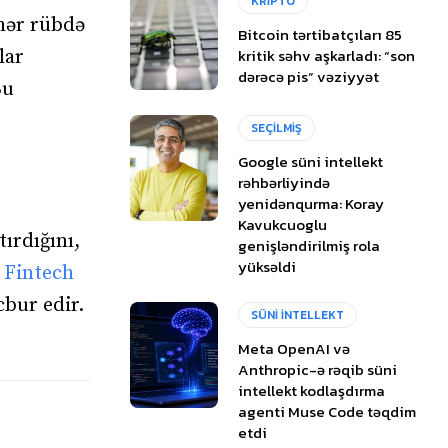
KRİPTO
 hər rübdə
Bitcoin tərtibatçıları 85
kritik səhv aşkarladı: “son
lar
dərəcə pis” vəziyyət
Bu
SEÇİLMİŞ
Google süni intellekt
rəhbərliyində
yenidənqurma: Koray
Kavukcuoglu
ırdığını,
genişləndirilmiş rola
yüksəldi
.
Fintech
cbur edir.
SÜNİ İNTELLEKT
Meta OpenAI və
Anthropic-ə rəqib süni
intellekt kodlaşdırma
agenti Muse Code təqdim
etdi