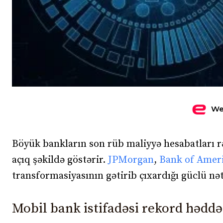
We
Böyük bankların son rüb maliyyə hesabatları r
açıq şəkildə göstərir.
JPMorgan
,
Bank of Amer
transformasiyasının gətirib çıxardığı güclü nət
Mobil bank istifadəsi rekord həddə