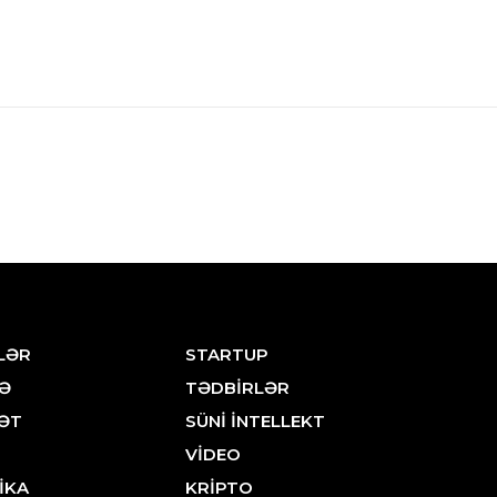
LƏR
STARTUP
Ə
TƏDBİRLƏR
ƏT
SÜNİ İNTELLEKT
VİDEO
İKA
KRİPTO