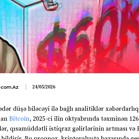
24/05/2026
com.az
ər düşə biləcəyi ilə bağlı analitiklər xəbərdarlıq
olan
Bitcoin
, 2025-ci ilin oktyabrında təxminən 126
r, qısamüddətli istiqraz gəlirlərinin artması və 
 bildirir. Bu proqnoz, kriptovalyuta bazarında ge