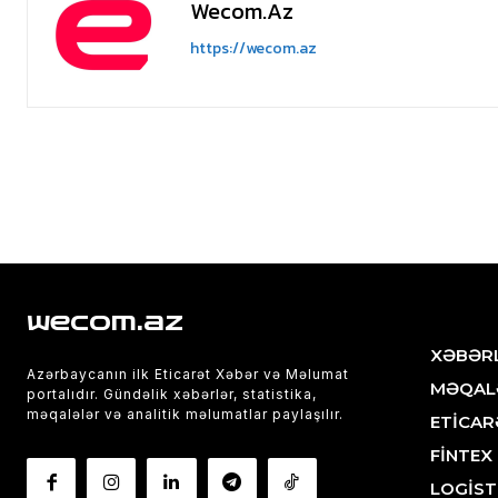
Wecom.az
https://wecom.az
wecom.az
XƏBƏR
Azərbaycanın ilk Eticarət Xəbər və Məlumat
MƏQAL
portalıdır. Gündəlik xəbərlər, statistika,
məqalələr və analitik məlumatlar paylaşılır.
ETİCAR
FİNTEX
LOGİST