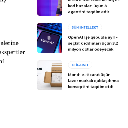
kod bazaları üçün AI
agentini təqdim edir
SÜNİ İNTELLEKT
OpenAI işə qəbulda ayrı-
seçkilik iddiaları üçün 3,2
yələrinə
milyon dollar ödəyəcək
ekspertlər
ni
ETİCARƏT
Mondi e-ticarət üçün
lazer markalı qablaşdırma
konseptini təqdim etdi