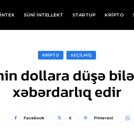
İNTEX
SÜNİ İNTELLEKT
STARTUP
KRİPTO
KRİPTO
SEÇİLMİŞ
in dollara düşə bilər
xəbərdarlıq edir
Facebook
X
Pinterest