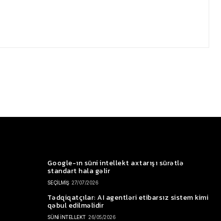
Google-ın süni intellekt axtarışı sürətlə
standart hala gəlir
SEÇİLMİŞ
27/07/2026
Tədqiqatçılar: AI agentləri etibarsız sistem kimi
qəbul edilməlidir
SÜNİ İNTELLEKT
26/05/2026