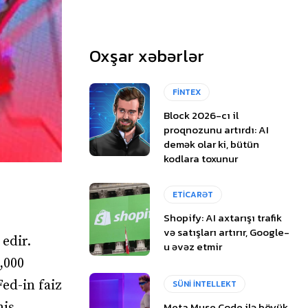
Oxşar xəbərlər
FİNTEX
Block 2026-cı il
proqnozunu artırdı: AI
demək olar ki, bütün
kodlara toxunur
ETİCARƏT
Shopify: AI axtarışı trafik
və satışları artırır, Google-
 edir.
u əvəz etmir
,000
Fed-in faiz
SÜNİ İNTELLEKT
Meta Muse Code ilə böyük
niş