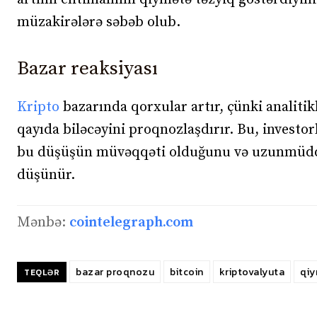
müzakirələrə səbəb olub.
Bazar reaksiyası
Kripto
bazarında qorxular artır, çünki analitikl
qayıda biləcəyini proqnozlaşdırır. Bu, investor
bu düşüşün müvəqqəti olduğunu və uzunmüddət
düşünür.
Mənbə:
cointelegraph.com
bazar proqnozu
bitcoin
kriptovalyuta
qiy
TEQLƏR