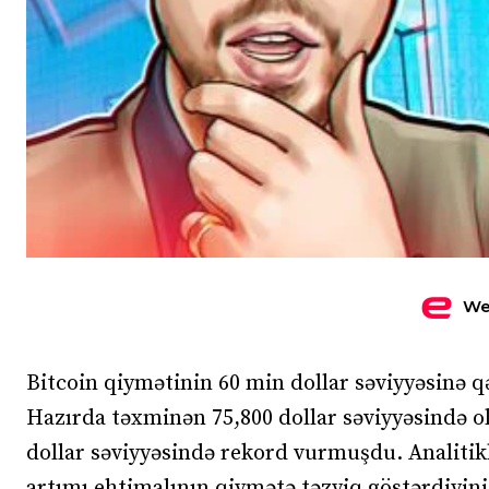
We
Bitcoin qiymətinin 60 min dollar səviyyəsinə qəd
Hazırda təxminən 75,800 dollar səviyyəsində 
dollar səviyyəsində rekord vurmuşdu. Analitiklə
artımı ehtimalının qiymətə təzyiq göstərdiyini