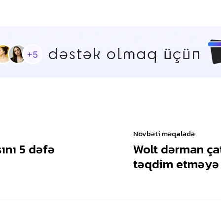
Növbəti məqalədə
ını 5 dəfə
Wolt dərman çat
təqdim etməyə 