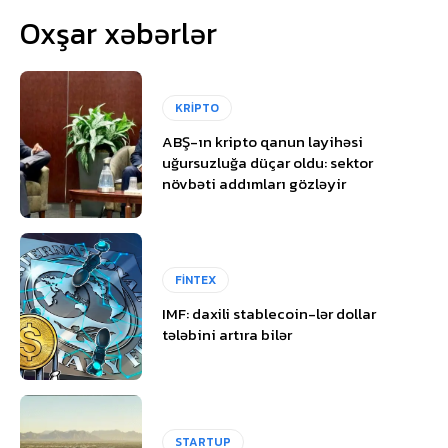
Oxşar xəbərlər
KRİPTO
ABŞ-ın kripto qanun layihəsi
uğursuzluğa düçar oldu: sektor
növbəti addımları gözləyir
FİNTEX
IMF: daxili stablecoin-lər dollar
tələbini artıra bilər
STARTUP