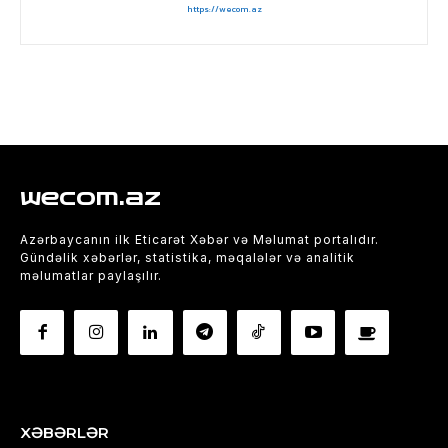
https://wecom.az
wecom.az
Azərbaycanın ilk Eticarət Xəbər və Məlumat portalıdır.
Gündəlik xəbərlər, statistika, məqalələr və analitik
məlumatlar paylaşılır.
XƏBƏRLƏR