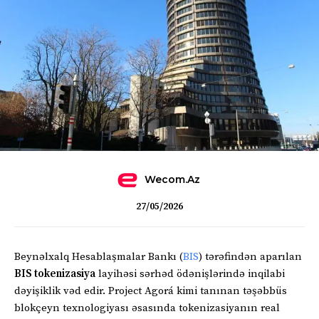
Wecom.az
27/05/2026
Beynəlxalq Hesablaşmalar Bankı (
BIS
) tərəfindən aparılan
BIS tokenizasiya
layihəsi sərhəd ödənişlərində inqilabi
dəyişiklik vəd edir. Project Agorá kimi tanınan təşəbbüs
blokçeyn texnologiyası əsasında tokenizasiyanın real