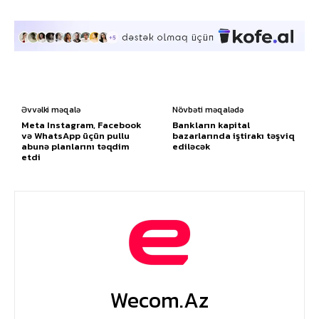
Əvvəlki məqalə
Növbəti məqalədə
Meta Instagram, Facebook
Bankların kapital
və WhatsApp üçün pullu
bazarlarında iştirakı təşviq
abunə planlarını təqdim
ediləcək
etdi
Wecom.az