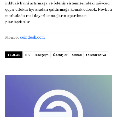
inklüzivliyini artırmağa və ödəniş sistemlərindəki mövcud
qeyri-effektivliyi aradan qaldırmağa kömək edəcək. Növbəti
mərhələdə real dəyərli sınaqların aparılması
planlaşdırılır.
Mənbə:
coindesk.com
TEQLƏR
BIS
Blokçeyn
Ödənişlər
sərhəd
tokenizasiya