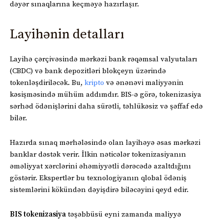
dəyər sınaqlarına keçməyə hazırlaşır.
Layihənin detalları
Layihə çərçivəsində mərkəzi bank rəqəmsal valyutaları
(CBDC) və bank depozitləri blokçeyn üzərində
tokenləşdiriləcək. Bu,
kripto
və ənənəvi maliyyənin
kəsişməsində mühüm addımdır. BIS-ə görə, tokenizasiya
sərhəd ödənişlərini daha sürətli, təhlükəsiz və şəffaf edə
bilər.
Hazırda sınaq mərhələsində olan layihəyə əsas mərkəzi
banklar dəstək verir. İlkin nəticələr tokenizasiyanın
əməliyyat xərclərini əhəmiyyətli dərəcədə azaltdığını
göstərir. Ekspertlər bu texnologiyanın qlobal ödəniş
sistemlərini kökündən dəyişdirə biləcəyini qeyd edir.
BIS tokenizasiya
təşəbbüsü eyni zamanda maliyyə