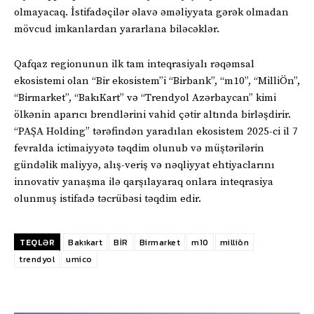
olmayacaq. İstifadəçilər əlavə əməliyyata gərək olmadan
mövcud imkanlardan yararlana biləcəklər.
Qafqaz regionunun ilk tam inteqrasiyalı rəqəmsal
ekosistemi olan “Bir ekosistem”i “Birbank”, “m10”, “MilliÖn”,
“Birmarket”, “BakıKart” və “Trendyol Azərbaycan” kimi
ölkənin aparıcı brendlərini vahid çətir altında birləşdirir.
“PAŞA Holding” tərəfindən yaradılan ekosistem 2025-ci il 7
fevralda ictimaiyyətə təqdim olunub və müştərilərin
gündəlik maliyyə, alış-veriş və nəqliyyat ehtiyaclarını
innovativ yanaşma ilə qarşılayaraq onlara inteqrasiya
olunmuş istifadə təcrübəsi təqdim edir.
TEQLƏR
Bakıkart
BİR
Birmarket
m10
milliön
trendyol
umico