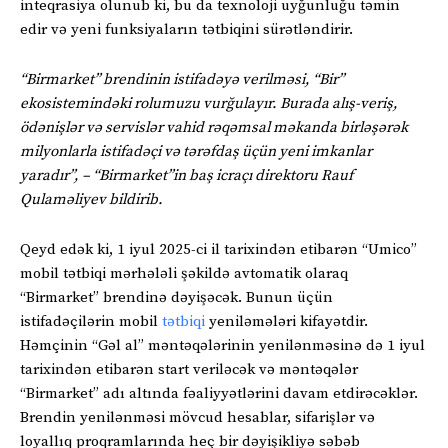
inteqrasiya olunub ki, bu da texnoloji uyğunluğu təmin
edir və yeni funksiyaların tətbiqini sürətləndirir.
“Birmarket” brendinin istifadəyə verilməsi, “Bir”
ekosistemindəki rolumuzu vurğulayır. Burada alış-veriş,
ödənişlər və servislər vahid rəqəmsal məkanda birləşərək
milyonlarla istifadəçi və tərəfdaş üçün yeni imkanlar
yaradır”, – “Birmarket”in baş icraçı direktoru Rauf
Qulaməliyev bildirib.
Qeyd edək ki, 1 iyul 2025-ci il tarixindən etibarən “Umico”
mobil tətbiqi mərhələli şəkildə avtomatik olaraq
“Birmarket” brendinə dəyişəcək. Bunun üçün
istifadəçilərin mobil
tətbiqi
yeniləmələri kifayətdir.
Həmçinin “Gəl al” məntəqələrinin yenilənməsinə də 1 iyul
tarixindən etibarən start veriləcək və məntəqələr
“Birmarket” adı altında fəaliyyətlərini davam etdirəcəklər.
Brendin yenilənməsi mövcud hesablar, sifarişlər və
loyallıq proqramlarında heç bir dəyişikliyə səbəb