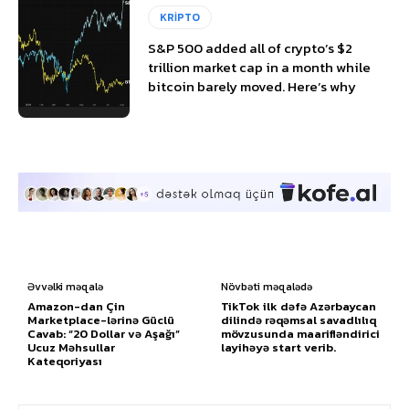
KRİPTO
S&P 500 added all of crypto’s $2
trillion market cap in a month while
bitcoin barely moved. Here’s why
Əvvəlki məqalə
Növbəti məqalədə
Amazon-dan Çin
TikTok ilk dəfə Azərbaycan
Marketplace-lərinə Güclü
dilində rəqəmsal savadlılıq
Cavab: “20 Dollar və Aşağı”
mövzusunda maarifləndirici
Ucuz Məhsullar
layihəyə start verib.
Kateqoriyası