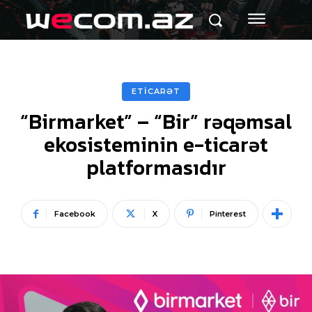
ETİCARƏT
“Birmarket” – “Bir” rəqəmsal
ekosisteminin e-ticarət
platformasıdır
Facebook
X
Pinterest