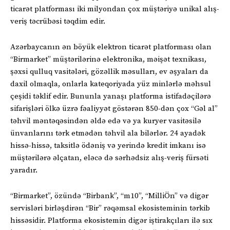
ticarət platforması iki milyondan çox müştəriyə unikal alış-
veriş təcrübəsi təqdim edir.
Azərbaycanın ən böyük elektron ticarət platforması olan
“Birmarket” müştərilərinə elektronika, məişət texnikası,
şəxsi qulluq vasitələri, gözəllik məsulları, ev əşyaları da
daxil olmaqla, onlarla kateqoriyada yüz minlərlə məhsul
çeşidi təklif edir. Bununla yanaşı platforma istifadəçilərə
sifarişləri ölkə üzrə fəaliyyət göstərən 850-dən çox “Gəl al”
təhvil məntəqəsindən əldə edə və ya kuryer vasitəsilə
ünvanlarını tərk etmədən təhvil ala bilərlər. 24 ayadək
hissə-hissə, taksitlə ödəniş və yerində kredit imkanı isə
müştərilərə əlçatan, eləcə də sərhədsiz alış-veriş fürsəti
yaradır.
“Birmarket”, özündə “Birbank”, “m10”, “MilliÖn” və digər
servisləri birləşdirən “Bir” rəqəmsal ekosisteminin tərkib
hissəsidir. Platforma ekosistemin digər iştirakçıları ilə sıx