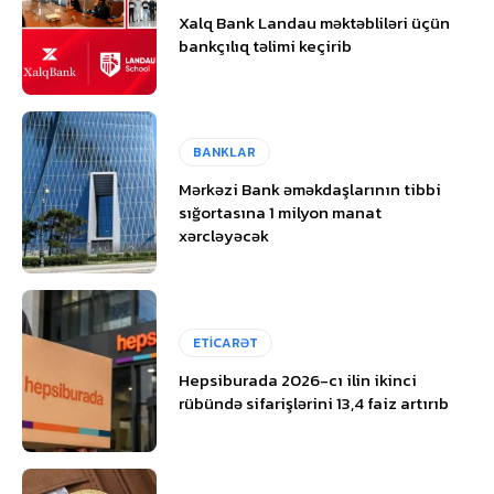
Xalq Bank Landau məktəbliləri üçün
bankçılıq təlimi keçirib
BANKLAR
Mərkəzi Bank əməkdaşlarının tibbi
sığortasına 1 milyon manat
xərcləyəcək
ETİCARƏT
Hepsiburada 2026-cı ilin ikinci
rübündə sifarişlərini 13,4 faiz artırıb