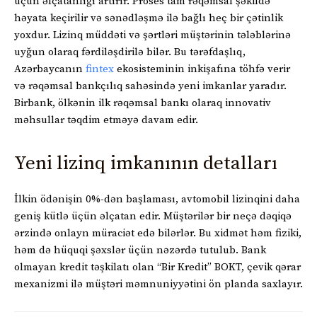
üçün əlçatanlığı artırır. Proses tam rəqəmsal şəkildə
həyata keçirilir və sənədləşmə ilə bağlı heç bir çətinlik
yoxdur. Lizinq müddəti və şərtləri müştərinin tələblərinə
uyğun olaraq fərdiləşdirilə bilər. Bu tərəfdaşlıq,
Azərbaycanın
fintex
ekosisteminin inkişafına töhfə verir
və rəqəmsal bankçılıq sahəsində yeni imkanlar yaradır.
Birbank, ölkənin ilk rəqəmsal bankı olaraq innovativ
məhsullar təqdim etməyə davam edir.
Yeni lizinq imkanının detalları
İlkin ödənişin 0%-dən başlaması, avtomobil lizinqini daha
geniş kütlə üçün əlçatan edir. Müştərilər bir neçə dəqiqə
ərzində onlayn müraciət edə bilərlər. Bu xidmət həm fiziki,
həm də hüquqi şəxslər üçün nəzərdə tutulub. Bank
olmayan kredit təşkilatı olan “Bir Kredit” BOKT, çevik qərar
mexanizmi ilə müştəri məmnuniyyətini ön planda saxlayır.