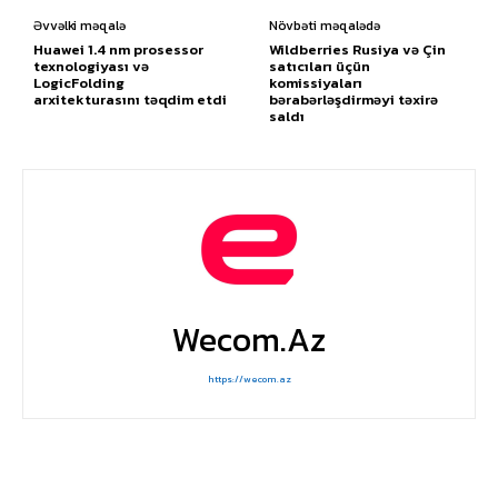
Əvvəlki məqalə
Növbəti məqalədə
Huawei 1.4 nm prosessor
Wildberries Rusiya və Çin
texnologiyası və
satıcıları üçün
LogicFolding
komissiyaları
arxitekturasını təqdim etdi
bərabərləşdirməyi təxirə
saldı
Wecom.az
https://wecom.az