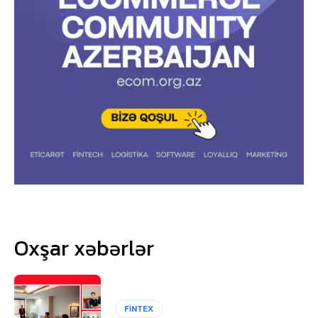
Oxşar xəbərlər
FİNTEX