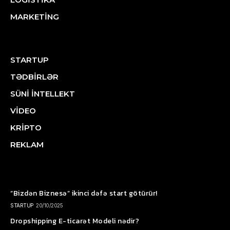
MARKETİNG
STARTUP
TƏDBİRLƏR
SÜNİ İNTELLEKT
VİDEO
KRİPTO
REKLAM
“Bizdən Biznesə” ikinci dəfə start götürür!
STARTUP
20/10/2025
Dropshipping E-ticarət Modeli nədir?