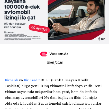
Wecom.az
25/05/2026
Birbank
və
Bir Kredit
BOKT (Bank Olmayan Kredit
Təşkilatı) birgə yeni lizinq xidmətini istifadəyə verib. Yeni
xidmət sayəsində müştərilər həm yeni, həm də istifadə
olunmuş avtomobilləri 0%-dən başlayan ilkin ödənişlə
əldə edə biləcəklər. Bu, avtomobil sahibi olmaq istəyənlər