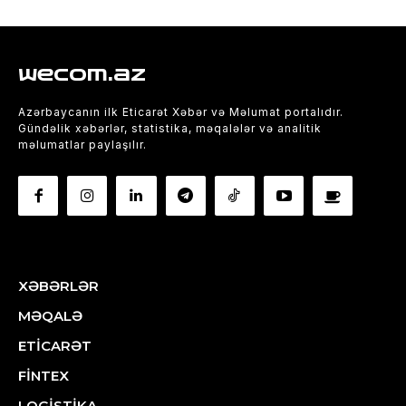
wecom.az
Azərbaycanın ilk Eticarət Xəbər və Məlumat portalıdır.
Gündəlik xəbərlər, statistika, məqalələr və analitik
məlumatlar paylaşılır.
XƏBƏRLƏR
MƏQALƏ
ETİCARƏT
FİNTEX
LOGİSTİKA