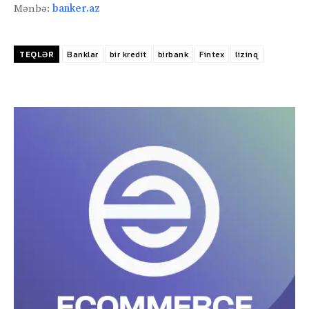
Mənbə:
banker.az
TEQLƏR
Banklar
bir kredit
birbank
Fintex
lizinq