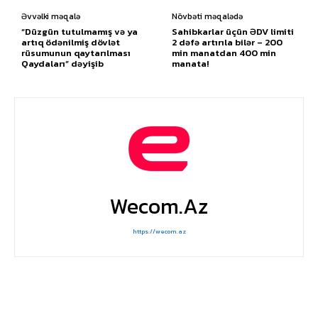
Əvvəlki məqalə
Növbəti məqalədə
“Düzgün tutulmamış və ya
Sahibkarlar üçün ƏDV limiti
artıq ödənilmiş dövlət
2 dəfə artırıla bilər – 200
rüsumunun qaytarılması
min manatdan 400 min
Qaydaları” dəyişib
manata!
Wecom.az
https://wecom.az