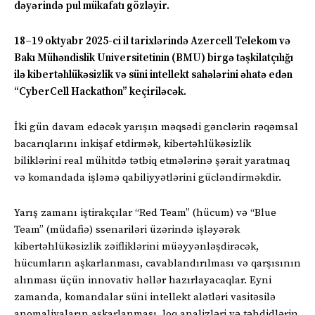
dəyərində pul mükafatı gözləyir.
18–19 oktyabr 2025-ci il tarixlərində Azercell Telekom və
Bakı Mühəndislik Universitetinin (BMU) birgə təşkilatçılığı
ilə kibertəhlükəsizlik və süni intellekt sahələrini əhatə edən
“CyberCell Hackathon” keçiriləcək.
İki gün davam edəcək yarışın məqsədi gənclərin rəqəmsal
bacarıqlarını inkişaf etdirmək, kibertəhlükəsizlik
biliklərini real mühitdə tətbiq etmələrinə şərait yaratmaq
və komandada işləmə qabiliyyətlərini gücləndirməkdir.
Yarış zamanı iştirakçılar “Red Team” (hücum) və “Blue
Team” (müdafiə) ssenariləri üzərində işləyərək
kibertəhlükəsizlik zəifliklərini müəyyənləşdirəcək,
hücumların aşkarlanması, cavablandırılması və qarşısının
alınması üçün innovativ həllər hazırlayacaqlar. Eyni
zamanda, komandalar süni intellekt alətləri vasitəsilə
anomaliyaların aşkarlanması, loq analizləri və təhdidlərin