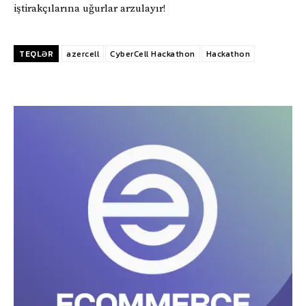
iştirakçılarına uğurlar arzulayır!
TEQLƏR
azercell
CyberCell Hackathon
Hackathon