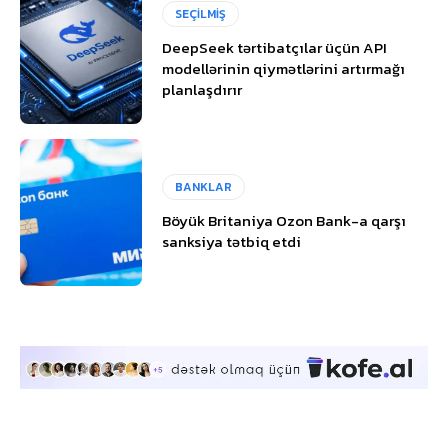
SEÇİLMİŞ
DeepSeek tərtibatçılar üçün API
modellərinin qiymətlərini artırmağı
planlaşdırır
BANKLAR
Böyük Britaniya Ozon Bank-a qarşı
sanksiya tətbiq etdi