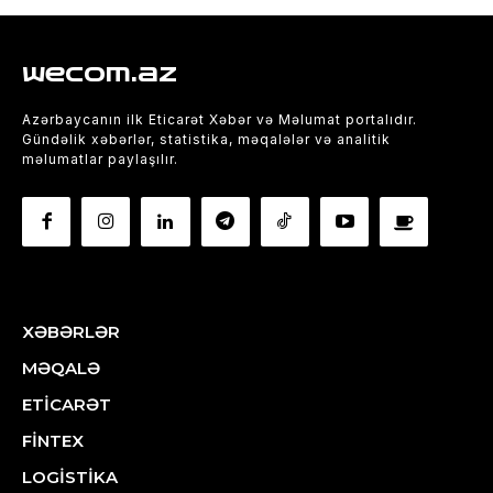
wecom.az
Azərbaycanın ilk Eticarət Xəbər və Məlumat portalıdır.
Gündəlik xəbərlər, statistika, məqalələr və analitik
məlumatlar paylaşılır.
XƏBƏRLƏR
MƏQALƏ
ETİCARƏT
FİNTEX
LOGİSTİKA