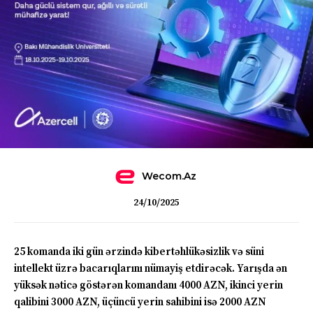
Wecom.az
24/10/2025
25 komanda iki gün ərzində kibertəhlükəsizlik və süni
intellekt üzrə bacarıqlarını nümayiş etdirəcək. Yarışda ən
yüksək nəticə göstərən komandanı 4000 AZN, ikinci yerin
qalibini 3000 AZN, üçüncü yerin sahibini isə 2000 AZN