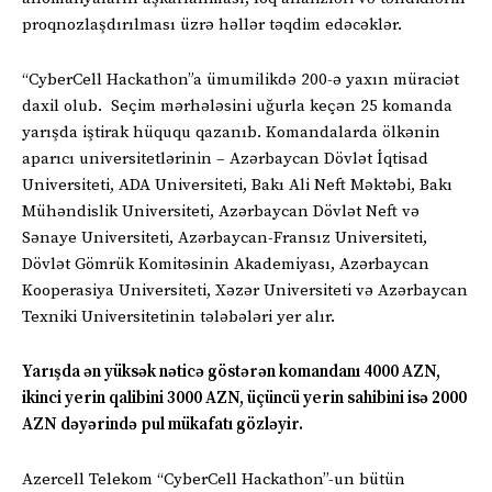
proqnozlaşdırılması üzrə həllər təqdim edəcəklər.
“CyberCell Hackathon”a ümumilikdə 200-ə yaxın müraciət
daxil olub. Seçim mərhələsini uğurla keçən 25 komanda
yarışda iştirak hüququ qazanıb. Komandalarda ölkənin
aparıcı universitetlərinin – Azərbaycan Dövlət İqtisad
Universiteti, ADA Universiteti, Bakı Ali Neft Məktəbi, Bakı
Mühəndislik Universiteti, Azərbaycan Dövlət Neft və
Sənaye Universiteti, Azərbaycan-Fransız Universiteti,
Dövlət Gömrük Komitəsinin Akademiyası, Azərbaycan
Kooperasiya Universiteti, Xəzər Universiteti və Azərbaycan
Texniki Universitetinin tələbələri yer alır.
Yarışda ən yüksək nəticə göstərən komandanı 4000 AZN,
ikinci yerin qalibini 3000 AZN, üçüncü yerin sahibini isə 2000
AZN dəyərində pul mükafatı gözləyir.
Azercell Telekom “CyberCell Hackathon”-un bütün