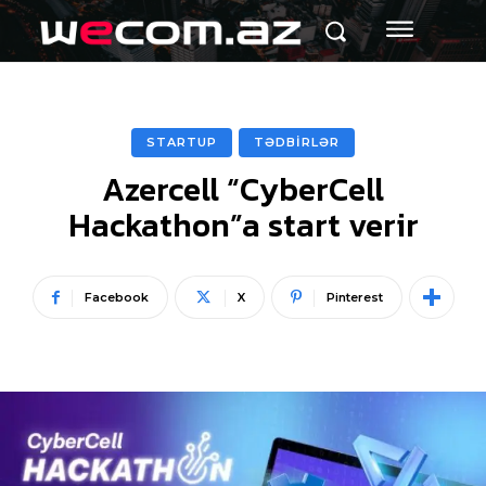
STARTUP
TƏDBİRLƏR
Azercell “CyberCell
Hackathon”a start verir
Facebook
X
Pinterest