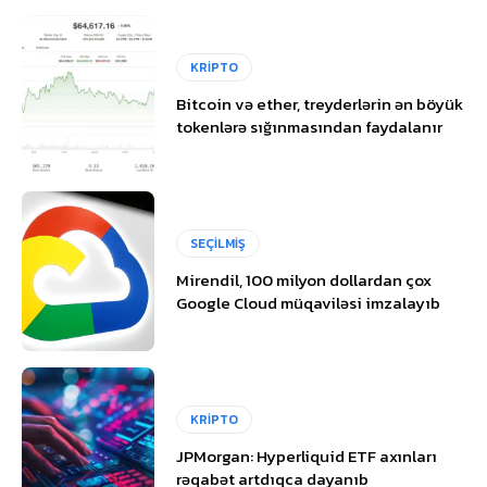
KRİPTO
Bitcoin və ether, treyderlərin ən böyük
tokenlərə sığınmasından faydalanır
SEÇİLMİŞ
Mirendil, 100 milyon dollardan çox
Google Cloud müqaviləsi imzalayıb
KRİPTO
JPMorgan: Hyperliquid ETF axınları
rəqabət artdıqca dayanıb