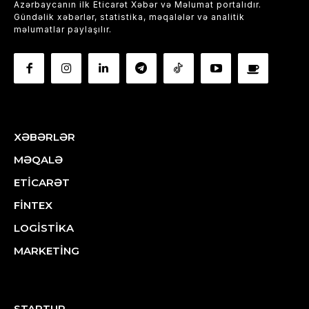
Azərbaycanın ilk Eticarət Xəbər və Məlumat portalıdır.
Gündəlik xəbərlər, statistika, məqalələr və analitik
məlumatlar paylaşılır.
XƏBƏRLƏR
MƏQALƏ
ETİCARƏT
FİNTEX
LOGİSTİKA
MARKETİNG
STARTUP