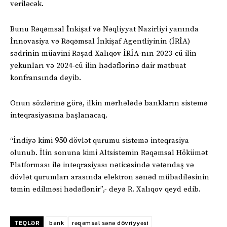
veriləcək.
Bunu Rəqəmsal İnkişaf və Nəqliyyat Nazirliyi yanında
İnnovasiya və Rəqəmsal İnkişaf Agentliyinin (İRİA)
sədrinin müavini Rəşad Xalıqov İRİA-nın 2023-cü ilin
yekunları və 2024-cü ilin hədəflərinə dair mətbuat
konfransında deyib.
Onun sözlərinə görə, ilkin mərhələdə bankların sistemə
inteqrasiyasına başlanacaq.
“İndiyə kimi
950
dövlət qurumu sistemə inteqrasiya
olunub. İlin sonuna kimi Altsistemin Rəqəmsal Hökümət
Platforması ilə inteqrasiyası nəticəsində vətəndaş və
dövlət qurumları arasında elektron sənəd mübadiləsinin
təmin edilməsi hədəflənir”,- deyə R. Xalıqov qeyd edib.
TEQLƏR
bank
rəqəmsal sənə dövriyyəsi