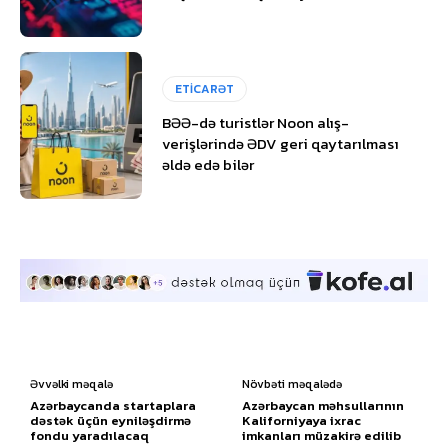
ETİCARƏT
BƏƏ-də turistlər Noon alış-
verişlərində ƏDV geri qaytarılması
əldə edə bilər
Əvvəlki məqalə
Növbəti məqalədə
Azərbaycanda startaplara
Azərbaycan məhsullarının
dəstək üçün eyniləşdirmə
Kaliforniyaya ixrac
fondu yaradılacaq
imkanları müzakirə edilib