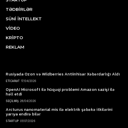
TƏDBİRLƏR
SÜNİ İNTELLEKT
VİDEO
KRİPTO
REKLAM
Rusiyada Ozon və Wildberries Antiinhisar Xəbərdarlığı Aldı
ETİCARƏT
17/04/2026
OpenAI Microsoft ilə hüquqi problemi Amazon sazişi ilə
həll etdi
SEÇİLMİŞ
28/04/2026
Arcturus nanomaterial mis ilə elektrik şəbəkə itkilərini
yarıya endirə bilər
STARTUP
01/07/2026