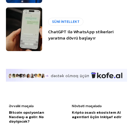
SÜNİ İNTELLEKT
ChatGPT ilə WhatsApp stikerləri
yaratma dövrü başlayır
Əvvəlki məqalə
Növbəti məqalədə
Bitcoin opsiyonları
Kripto əsaslı ekosistem AI
Nasdaq-a gəlir: Nə
agentləri üçün inkişaf edir
dəyişəcək?