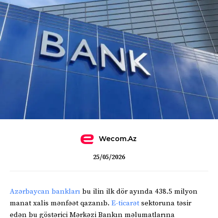
Wecom.az
25/05/2026
Azərbaycan bankları
bu ilin ilk dör ayında 438.5 milyon
manat xalis mənfəət qazanıb.
E-ticarət
sektoruna təsir
edən bu göstərici Mərkəzi Bankın məlumatlarına