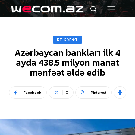
ETİCARƏT
Azərbaycan bankları ilk 4
ayda 438.5 milyon manat
mənfəət əldə edib
Facebook
X
Pinterest