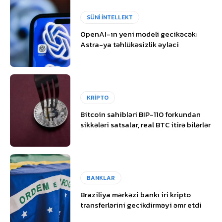
SÜNİ İNTELLEKT
OpenAI-ın yeni modeli gecikəcək:
Astra-ya təhlükəsizlik əyləci
KRİPTO
Bitcoin sahibləri BIP-110 forkundan
sikkələri satsalar, real BTC itirə bilərlər
BANKLAR
Braziliya mərkəzi bankı iri kripto
transferlərini gecikdirməyi əmr etdi