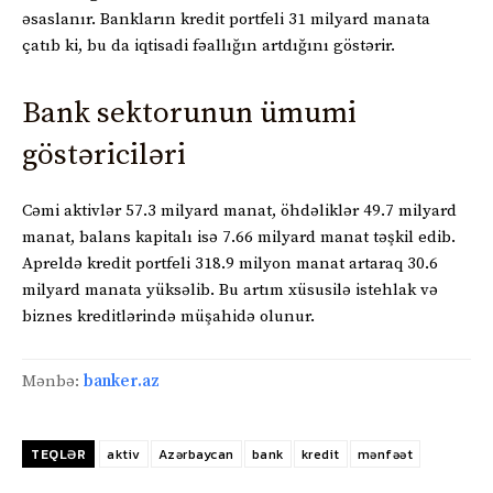
əsaslanır. Bankların kredit portfeli 31 milyard manata
çatıb ki, bu da iqtisadi fəallığın artdığını göstərir.
Bank sektorunun ümumi
göstəriciləri
Cəmi aktivlər 57.3 milyard manat, öhdəliklər 49.7 milyard
manat, balans kapitalı isə 7.66 milyard manat təşkil edib.
Apreldə kredit portfeli 318.9 milyon manat artaraq 30.6
milyard manata yüksəlib. Bu artım xüsusilə istehlak və
biznes kreditlərində müşahidə olunur.
Mənbə:
banker.az
TEQLƏR
aktiv
Azərbaycan
bank
kredit
mənfəət