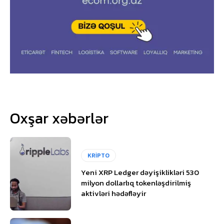
Oxşar xəbərlər
KRİPTO
Yeni XRP Ledger dəyişiklikləri 530
milyon dollarlıq tokenləşdirilmiş
aktivləri hədəfləyir