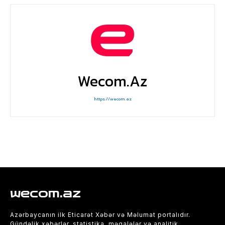
Wecom.az
https://wecom.az
wecom.az
Azərbaycanın ilk Eticarət Xəbər və Məlumat portalıdır.
Gündəlik xəbərlər, statistika, məqalələr və analitik