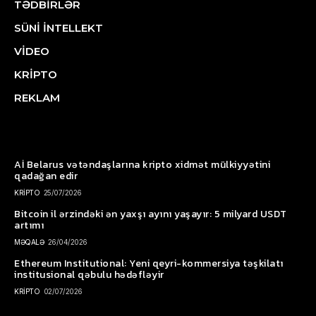
TƏDBİRLƏR
SÜNİ İNTELLEKT
VİDEO
KRİPTO
REKLAM
Aİ Belarus vətəndaşlarına kripto xidmət mülkiyyətini
qadağan edir
KRİPTO
25/07/2026
Bitcoin il ərzindəki ən yaxşı ayını yaşayır: 5 milyard USDT
artımı
MƏQALƏ
26/04/2026
Ethereum Institutional: Yeni qeyri-kommersiya təşkilatı
institusional qəbulu hədəfləyir
KRİPTO
02/07/2026