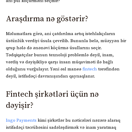
ani pul köçürməni seçmir?
Araşdırma nə göstərir?
Məlumatlara görə, ani çatdırılma artıq istehlakçıların
üstünlük verdiyi üsula çevrilib. Bununla belə, müəyyən bir
qrup hələ də ənənəvi köçürmə üsullarını seçir.
Tədqiqatçılar bunun texnoloji problemlə deyil, inam,
vərdiş və dəyişikliyə qarşı insan müqaviməti ilə bağlı
olduğunu vurğulayır. Yəni əsl maneə
fintech
tərəfindən
deyil, istifadəçi davranışından qaynaqlanır.
Fintech şirkətləri üçün nə
dəyişir?
Ingo Payments
kimi şirkətlər bu nəticələri nəzərə alaraq
istifadəçi təcrübəsini sadələşdirmək və inam yaratmaq