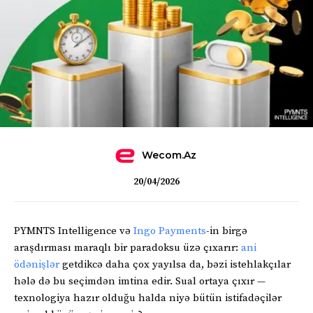
Wecom.az
20/04/2026
PYMNTS Intelligence və
Ingo Payments
-in birgə
araşdırması maraqlı bir paradoksu üzə çıxarır:
ani
ödənişlər
getdikcə daha çox yayılsa da, bəzi istehlakçılar
hələ də bu seçimdən imtina edir. Sual ortaya çıxır —
texnologiya hazır olduğu halda niyə bütün istifadəçilər