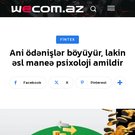
FİNTEX
Ani ödənişlər böyüyür, lakin
əsl maneə psixoloji amildir
Facebook
X
Pinterest