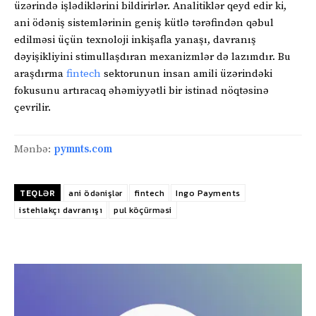
üzərində işlədiklərini bildirirlər. Analitiklər qeyd edir ki,
ani ödəniş sistemlərinin geniş kütlə tərəfindən qəbul
edilməsi üçün texnoloji inkişafla yanaşı, davranış
dəyişikliyini stimullaşdıran mexanizmlər də lazımdır. Bu
araşdırma
fintech
sektorunun insan amili üzərindəki
fokusunu artıracaq əhəmiyyətli bir istinad nöqtəsinə
çevrilir.
Mənbə:
pymnts.com
TEQLƏR
ani ödənişlər
fintech
Ingo Payments
istehlakçı davranışı
pul köçürməsi