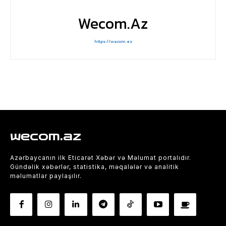
Wecom.az
https://wecom.az
wecom.az
Azərbaycanın ilk Eticarət Xəbər və Məlumat portalıdır.
Gündəlik xəbərlər, statistika, məqalələr və analitik
məlumatlar paylaşılır.