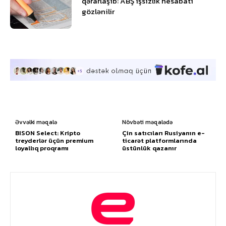
qərarlaşıb: ABŞ işsizlik hesabatı
gözlənilir
Əvvəlki məqalə
Növbəti məqalədə
BISON Select: Kripto
Çin satıcıları Rusiyanın e-
treyderlər üçün premium
ticarət platformlarında
loyallıq proqramı
üstünlük qazanır