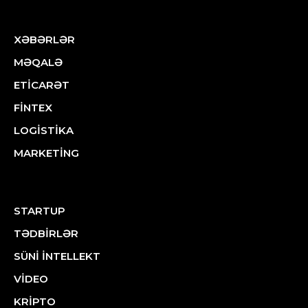
XƏBƏRLƏR
MƏQALƏ
ETİCARƏT
FİNTEX
LOGİSTİKA
MARKETİNG
STARTUP
TƏDBİRLƏR
SÜNİ İNTELLEKT
VİDEO
KRİPTO