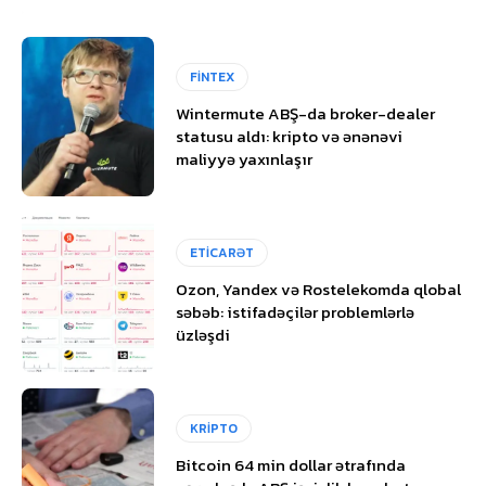
FİNTEX
Wintermute ABŞ-da broker-dealer
statusu aldı: kripto və ənənəvi
maliyyə yaxınlaşır
ETİCARƏT
Ozon, Yandex və Rostelekomda qlobal
səbəb: istifadəçilər problemlərlə
üzləşdi
KRİPTO
Bitcoin 64 min dollar ətrafında