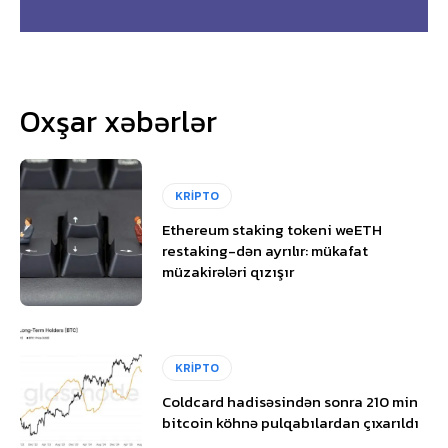
Oxşar xəbərlər
KRİPTO
Ethereum staking tokeni weETH
restaking-dən ayrılır: mükafat
müzakirələri qızışır
KRİPTO
Coldcard hadisəsindən sonra 210 min
bitcoin köhnə pulqabılardan çıxarıldı