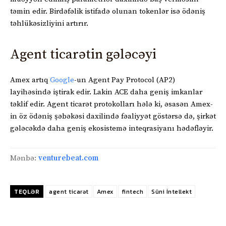
təmin edir. Birdəfəlik istifadə olunan tokenlər isə ödəniş
təhlükəsizliyini artırır.
Agent ticarətin gələcəyi
Amex artıq
Google
-un Agent Pay Protocol (AP2)
layihəsində iştirak edir. Lakin ACE daha geniş imkanlar
təklif edir. Agent ticarət protokolları hələ ki, əsasən Amex-
in öz ödəniş şəbəkəsi daxilində fəaliyyət göstərsə də, şirkət
gələcəkdə daha geniş ekosistemə inteqrasiyanı hədəfləyir.
Mənbə:
venturebeat.com
TEQLƏR
agent ticarət
Amex
fintech
Süni İntellekt