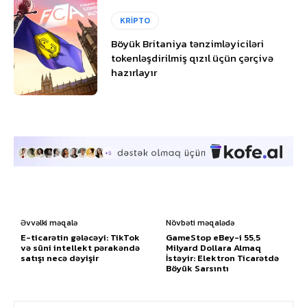
KRİPTO
Böyük Britaniya tənzimləyiciləri
tokenləşdirilmiş qızıl üçün çərçivə
hazırlayır
Əvvəlki məqalə
Növbəti məqalədə
E-ticarətin gələcəyi: TikTok
GameStop eBey-i 55,5
və süni intellekt pərakəndə
Milyard Dollara Almaq
satışı necə dəyişir
İstəyir: Elektron Ticarətdə
Böyük Sarsıntı