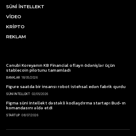
SÜNİ İNTELLEKT
VİDEO
KRİPTO
REKLAM
Cənubi Koreyanın KB Financial oflayn ödənişlər üçün
stablecoin pilotunu tamamladı
BANKLAR
18/05/2026
Figure saatda bir insansı robot istehsal edən fabrik qurdu
SÜNİ İNTELLEKT
02/05/2026
Figma süni intellekt dəstəkli kodlaşdırma startapı Bud-ın
komandasını əldə etdi
STARTUP
08/07/2026