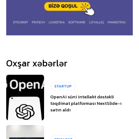
Oxşar xəbərlər
STARTUP
OpenAI süni intellekt dəstəkli
təqdimat platforması NextSlide-ı
satın aldı