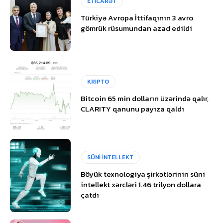
ETİCARƏT
Türkiyə Avropa İttifaqının 3 avro
gömrük rüsumundan azad edildi
KRİPTO
Bitcoin 65 min dolların üzərində qalır,
CLARITY qanunu payıza qaldı
SÜNİ İNTELLEKT
Böyük texnologiya şirkətlərinin süni
intellekt xərcləri 1.46 trilyon dollara
çatdı