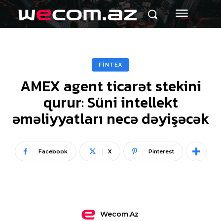
FİNTEX
AMEX agent ticarət stekini
qurur: Süni intellekt
əməliyyatları necə dəyişəcək
Facebook
X
Pinterest
Wecom.az