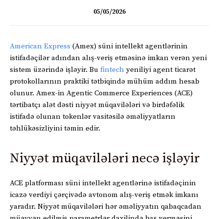
05/05/2026
American Express
(Amex) süni intellekt agentlərinin
istifadəçilər adından alış-veriş etməsinə imkan verən yeni
sistem üzərində işləyir. Bu
fintech
yeniliyi agent ticarət
protokollarının praktiki tətbiqində mühüm addım hesab
olunur. Amex-in Agentic Commerce Experiences (ACE)
tərtibatçı alət dəsti niyyət müqavilələri və birdəfəlik
istifadə olunan tokenlər vasitəsilə əməliyyatların
təhlükəsizliyini təmin edir.
Niyyət müqavilələri necə işləyir
ACE platforması süni intellekt agentlərinə istifadəçinin
icazə verdiyi çərçivədə avtonom alış-veriş etmək imkanı
yaradır. Niyyət müqavilələri hər əməliyyatın qabaqcadan
müəyyən edilmiş parametrlər daxilində baş verməsini