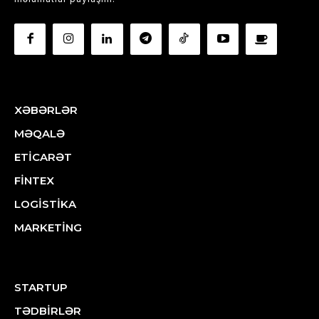
XƏBƏRLƏR
MƏQALƏ
ETİCARƏT
FİNTEX
LOGİSTİKA
MARKETİNG
STARTUP
TƏDBİRLƏR