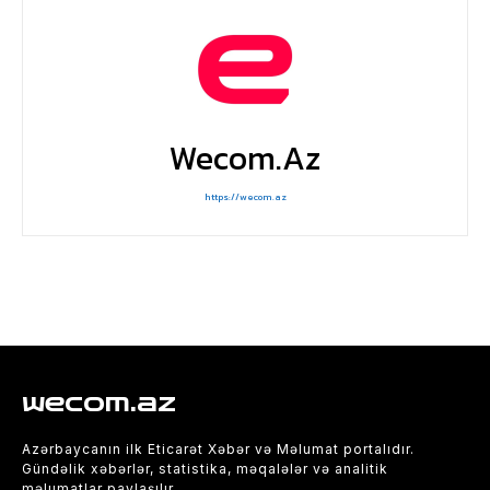
Wecom.az
https://wecom.az
wecom.az
Azərbaycanın ilk Eticarət Xəbər və Məlumat portalıdır.
Gündəlik xəbərlər, statistika, məqalələr və analitik
məlumatlar paylaşılır.