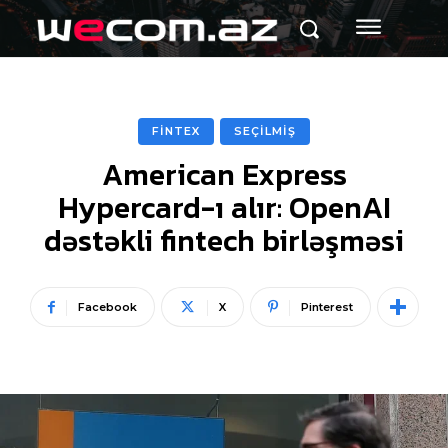
FİNTEX
SEÇİLMİŞ
American Express
Hypercard-ı alır: OpenAI
dəstəkli fintech birləşməsi
Facebook
X
Pinterest