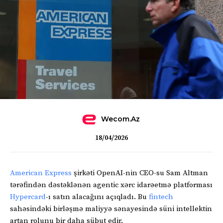
Wecom.az
18/04/2026
American Express
şirkəti OpenAI-nin CEO-su Sam Altman
tərəfindən dəstəklənən agentic xərc idarəetmə platforması
Hypercard
-ı satın alacağını açıqladı. Bu
fintech
sahəsindəki birləşmə maliyyə sənayesində süni intellektin
artan rolunu bir daha sübut edir.