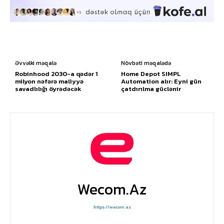
Əvvəlki məqalə
Növbəti məqalədə
Robinhood 2030-a qədər 1
Home Depot SIMPL
milyon nəfərə maliyyə
Automation alır: Eyni gün
savadlılığı öyrədəcək
çatdırılma güclənir
Wecom.az
https://wecom.az