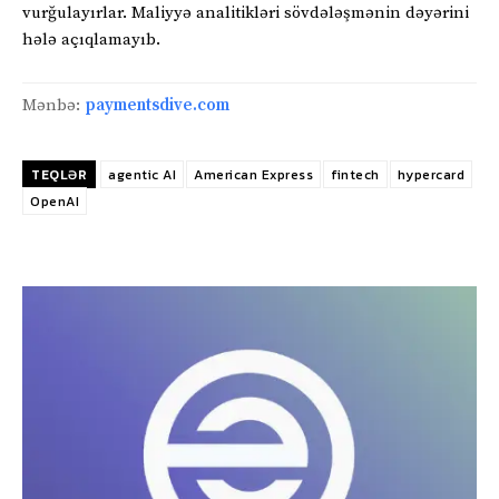
vurğulayırlar. Maliyyə analitikləri sövdələşmənin dəyərini
hələ açıqlamayıb.
Mənbə:
paymentsdive.com
TEQLƏR
agentic AI
American Express
fintech
hypercard
OpenAI