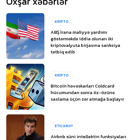
Oxşar xəbərlər
KRİPTO
ABŞ İrana maliyyə yardımı
göstərməkdə iddia olunan iki
kriptovalyuta birjasına sanksiya
tətbiq edib
KRİPTO
Bitcoin həvəskarları Coldcard
hücumundan sonra öz-özünə
saxlama üçün zər atmağa başlayır
ETİCARƏT
Airbnb süni intellektin funksiyaları