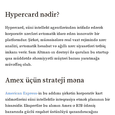
Hypercard nədir?
Hypercard, süni intellekt agentlərindən istifadə edərək
korporativ xərcləri avtomatik idarə edən innovativ bir
platformdur. Şirkət, müəssisələrə real vaxt rejimində xərc
analizi, avtomatik hesabat və ağıllı xərc siyasətləri tətbiq
imkanı verir. Sam Altman-ın dəstəyi ilə qurulan bu startup
qısa müddətdə əhəmiyyətli müştəri bazası yaratmağa
müvəffəq olub.
Amex üçün strateji məna
American Express
-in bu addımı şirkətin korporativ kart
xidmətlərini süni intellektlə inteqrasiya etmək planının bir
hissəsidir. Ekspertlər bu alımın Amex-ə B2B ödəniş
bazarında güclü rəqabət üstünlüyü qazandıracağını