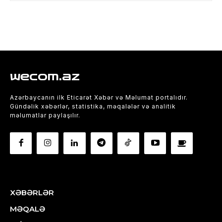
wecom.az
Azərbaycanın ilk Eticarət Xəbər və Məlumat portalıdır.
Gündəlik xəbərlər, statistika, məqalələr və analitik
məlumatlar paylaşılır.
XƏBƏRLƏR
MƏQALƏ