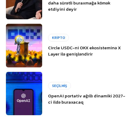
daha sürətli buraxmağa kömək
etdiyini deyir
KRİPTO
Circle USDC-ni OKX ekosisteminə X
Layer ilə genişləndirir
SEÇİLMİŞ
OpenAI portativ ağıllı dinamiki 2027-
ci ildə buraxacaq