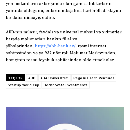
yeni imkanların axtarışında olan gənc sahibkarların
yanında olduğunu, onların inkişafına hərtərəfli dəstəyini
bir daha nümayiş etdirir.
ABB-nin müasir, faydalı və universal məhsul və xidmətləri
barədə məlumatları bankın filial və
şöbələrindən,
https://abb-bank.az/
rəsmi internet
səhifəsindən və ya 937 nömrəli Məlumat Mərkəzindən,
həmçinin rəsmi feysbuk səhifəsindən əldə etmək olar.
TEQLƏR
ABB
ADA Universiteti
Pegasus Tech Ventures
Startup World Cup
Technovate Investments