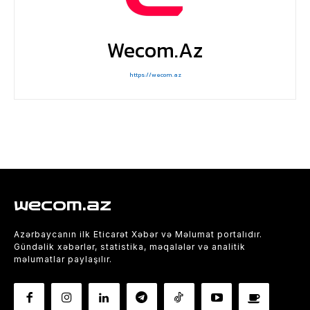
Wecom.az
https://wecom.az
wecom.az
Azərbaycanın ilk Eticarət Xəbər və Məlumat portalıdır.
Gündəlik xəbərlər, statistika, məqalələr və analitik
məlumatlar paylaşılır.