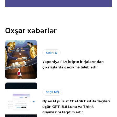
Oxşar xəbərlər
KRİPTO
Yaponiya FSA kripto birjalarından
çıxarışlarda gecikmə tələb edir
SEÇİLMİŞ
OpenAI pulsuz ChatGPT istifadəçiləri
üçün GPT-5.6 Luna və Think
düyməsini təqdim edir