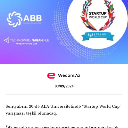
Wecom.az
03/09/2024
Sentyabrın 20-də ADA Universitetində “Startup World Cup”
yarışması təşkil olunacaq.
Ölkəmizdə innovasiyalar ekosisteminin inkişafına dəstək