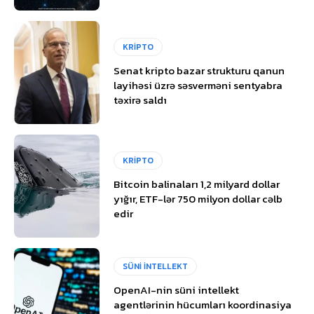
KRİPTO
Senat kripto bazar strukturu qanun
layihəsi üzrə səsverməni sentyabra
təxirə saldı
KRİPTO
Bitcoin balinaları 1,2 milyard dollar
yığır, ETF-lər 750 milyon dollar cəlb
edir
SÜNİ İNTELLEKT
OpenAI-nin süni intellekt
agentlərinin hücumları koordinasiya