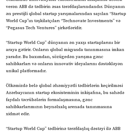
verən ABB də tədbirin əsas tərəfdaşlarındandır. Dünyanın
ən prestijli qlobal startap yarışmalarından sayılan “Startup
World Cup”ın təşkilatçıları “Technovate Investments” və
“Pegasus Tech Ventures” şirkətləridir.
“Startup World Cup” dünyanın ən yaxşı startaplarını bir
araya gətirir. Onların qlobal miqyasda tanınmasına imkan
yaradır. Bu baxımdan, sözügedən yarışma gənc
sahibkarları və onların innovativ ideyalarını dəstəkləyən
unikal platformadır.
Ölkəmizdə belə qlobal əhəmiyyətli tədbirlərin keçirilməsi
Azərbaycanın startap ekosisteminin inkişafına, bu sahədə
faydalı təcrübələrin formalaşmasına, gənc
sahibkarlarımızın beynəlxalq arenada tanınmasına
xidmət edir.
“Startup World Cup” tədbirinə tərəfdaşlıq dəstəyi ilə ABB