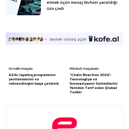
etmək üçün mesaj lövhəsi yaratdığı
üzə çıxdı
Əvvəlki məqalə
Növbəti məqalədə
AZAL loyallıq proqramının
“Chain Reaction 2024”:
yenilənməsini və
Texnologiya və
rebrendinqini başa çatdırıb
İnnovasiyanın Sərhədlərini
Yenidən Tərif edən Qlobal
Tədbir