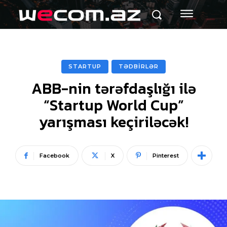
STARTUP
TƏDBİRLƏR
ABB-nin tərəfdaşlığı ilə
“Startup World Cup”
yarışması keçiriləcək!
Facebook
X
Pinterest