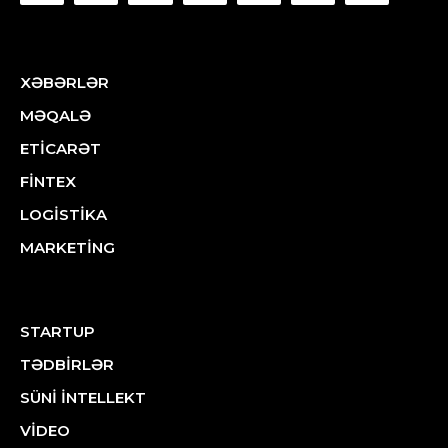
XƏBƏRLƏR
MƏQALƏ
ETİCARƏT
FİNTEX
LOGİSTİKA
MARKETİNG
STARTUP
TƏDBİRLƏR
SÜNİ İNTELLEKT
VİDEO