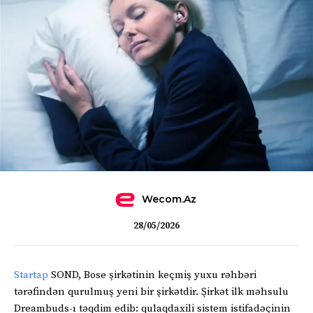
Wecom.az
28/05/2026
Startap
SOND, Bose şirkətinin keçmiş yuxu rəhbəri
tərəfindən qurulmuş yeni bir şirkətdir. Şirkət ilk məhsulu
Dreambuds-ı təqdim edib: qulaqdaxili sistem istifadəçinin