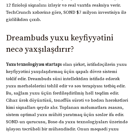
12 fizioloji siqnalını izləyir və real vaxtda reaksiya verir.
TechCrunch xəbərinə görə, SOND $7 milyon investisiya ilə
gizlilikdən çıxıb.
Dreambuds yuxu keyfiyyətini
necə yaxşılaşdırır?
Yuxu texnologiyası startapı
olan şirkət, istifadəçilərin yuxu
keyfiyyətini yaxşılaşdırmaq üçün qapalı dövrə sistemi
təklif edir. Dreambuds süni intellektdən istifadə edərək
yuxu mərhələlərini təhlil edir və səs terapiyası tətbiq edir.
Bu, sağlam yuxu üçün fərdiləşdirilmiş həll təqdim edir.
Cihaz ürək döyüntüsü, tənəffüs sürəti və bədən hərəkətləri
kimi siqnalları qeydə alır. Toplanan məlumatlara əsasən,
sistem optimal yuxu mühiti yaratmaq üçün səslər ifa edir.
SOND-un qurucusu, Bose-da yuxu texnologiyaları üzərində
işləyən təcrübəli bir mühəndisdir. Onun məqsədi yuxu