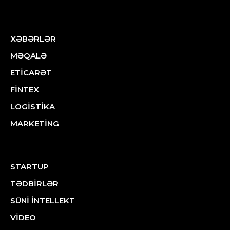
XƏBƏRLƏR
MƏQALƏ
ETİCARƏT
FİNTEX
LOGİSTİKA
MARKETİNG
STARTUP
TƏDBİRLƏR
SÜNİ İNTELLEKT
VİDEO