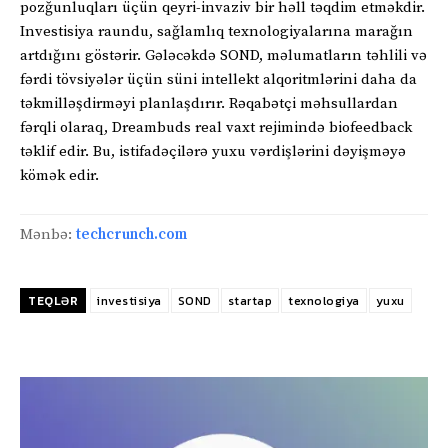
pozğunluqları üçün qeyri-invaziv bir həll təqdim etməkdir.
Investisiya raundu, sağlamlıq texnologiyalarına marağın
artdığını göstərir. Gələcəkdə SOND, məlumatların təhlili və
fərdi tövsiyələr üçün süni intellekt alqoritmlərini daha da
təkmilləşdirməyi planlaşdırır. Rəqabətçi məhsullardan
fərqli olaraq, Dreambuds real vaxt rejimində biofeedback
təklif edir. Bu, istifadəçilərə yuxu vərdişlərini dəyişməyə
kömək edir.
Mənbə:
techcrunch.com
TEQLƏR
investisiya
SOND
startap
texnologiya
yuxu