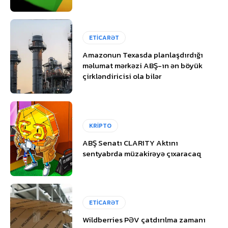
ETİCARƏT
Amazonun Texasda planlaşdırdığı
məlumat mərkəzi ABŞ-ın ən böyük
çirkləndiricisi ola bilər
KRİPTO
ABŞ Senatı CLARITY Aktını
sentyabrda müzakirəyə çıxaracaq
ETİCARƏT
Wildberries PƏV çatdırılma zamanı