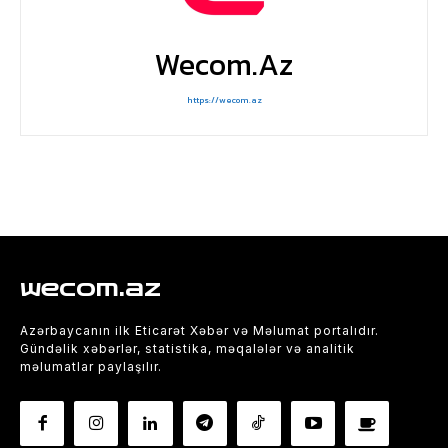
Wecom.az
https://wecom.az
wecom.az
Azərbaycanın ilk Eticarət Xəbər və Məlumat portalıdır.
Gündəlik xəbərlər, statistika, məqalələr və analitik
məlumatlar paylaşılır.