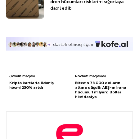
dron hücumları risklərini sığortaya
daxil edib
Əvvəlki məqalə
Növbəti məqalədə
Kripto kartlarla ödəniş
Bitcoin 73,000 dolların
həcmi 230% artdı
altına düşdü: ABŞ-ın İrana
hücumu 1 milyard dollar
likvidasiya