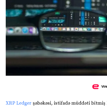
We
XRP Ledger
şəbəkəsi, istifadə müddəti bitmiş 