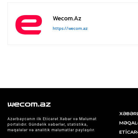
Wecom.az
https://wecom.az
wecom.az
XƏBƏR
Azərbaycanın ilk Eticarət Xəbər və Məlumat
MƏQAL
portalıdır. Gündəlik xəbərlər, statistika,
məqalələr və analitik məlumatlar paylaşılır.
ETİCAR