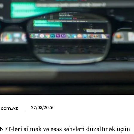
27/05/2026
com.az
NFT-ləri silmək və əsas səhvləri düzəltmək üçün