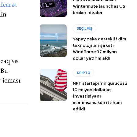
ticarət
Wintermute launches US
broker-dealer
nin
SEÇİLMİŞ
Yapay zeka destekli iklim
teknolojileri şirketi
WindBorne 37 milyon
dollar yatırım aldı
acaq və
 Bu
KRİPTO
r
icması
NFT startapının qurucusu
10 milyon dollarlıq
investisiyanı
mənimsəməkdə ittiham
edildi