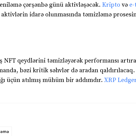
yeniləmə çərşənbə günü aktivləşəcək.
Kripto
və
e-
l aktivlərin idarə olunmasında təmizləmə prosesi
ş NFT qeydlərini təmizləyərək performansı artır
manda, bəzi kritik səhvlər də aradan qaldırılacaq.
ğı üçün atılmış mühüm bir addımdır.
XRP Ledge
ləmə