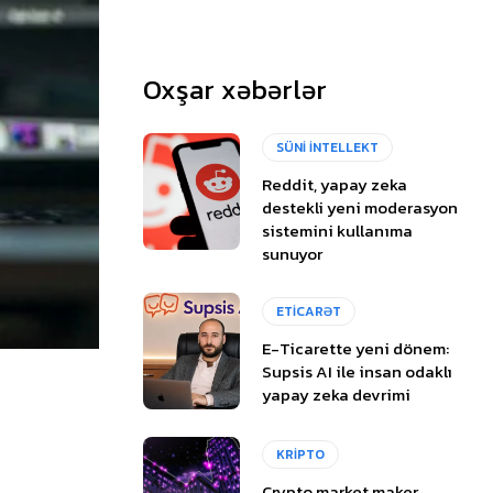
Oxşar xəbərlər
SÜNİ İNTELLEKT
Reddit, yapay zeka
destekli yeni moderasyon
sistemini kullanıma
sunuyor
ETİCARƏT
E-Ticarette yeni dönem:
Supsis AI ile insan odaklı
yapay zeka devrimi
KRİPTO
Crypto market maker