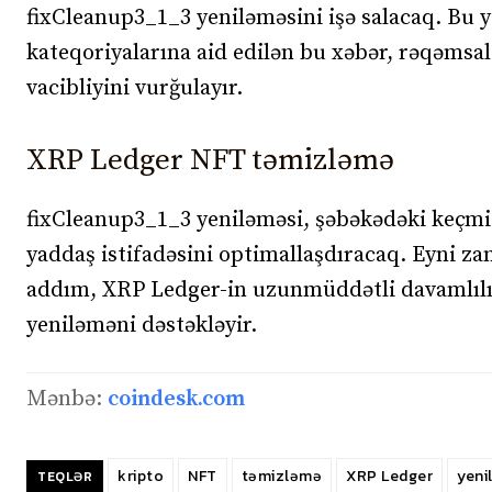
fixCleanup3_1_3 yeniləməsini işə salacaq. Bu 
kateqoriyalarına aid edilən bu xəbər, rəqəmsa
vacibliyini vurğulayır.
XRP Ledger NFT təmizləmə
fixCleanup3_1_3 yeniləməsi, şəbəkədəki keçmi
yaddaş istifadəsini optimallaşdıracaq. Eyni za
addım, XRP Ledger-in uzunmüddətli davamlılı
yeniləməni dəstəkləyir.
Mənbə:
coindesk.com
kripto
NFT
təmizləmə
XRP Ledger
yeni
TEQLƏR