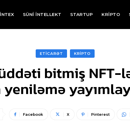
İNTEX
SÜNİ İNTELLEKT
STARTUP
KRİPTO
ETİCARƏT
KRİPTO
ddəti bitmiş NFT-l
 yeniləmə yayımla
Facebook
X
Pinterest