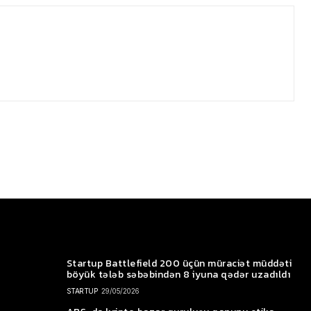
Startup Battlefield 200 üçün müraciət müddəti
böyük tələb səbəbindən 8 iyuna qədər uzadıldı
STARTUP
29/05/2026