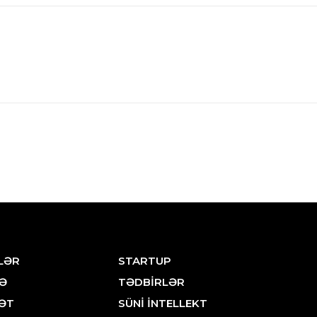
LƏR
STARTUP
Ə
TƏDBİRLƏR
ƏT
SÜNİ İNTELLEKT