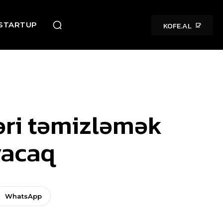
KOFE.AL
STARTUP
əri təmizləmək
yacaq
WhatsApp