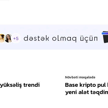
Növbəti məqalədə
 yüksəliş trendi
Base kripto pul 
yeni alət təqdi