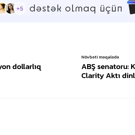
Növbəti məqalədə
lyon dollarlıq
ABŞ senatoru: K
Clarity Aktı din