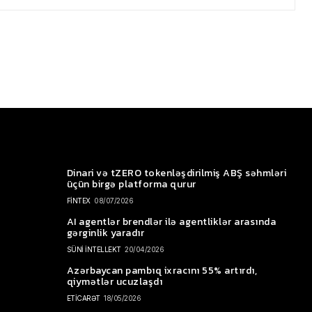
Dinari və tZERO tokenləşdirilmiş ABŞ səhmləri
üçün birgə platforma qurur
FİNTEX
08/07/2026
AI agentlər brendlər ilə agentliklər arasında
gərginlik yaradır
SÜNİ İNTELLEKT
20/04/2026
Azərbaycan pambıq ixracını 55% artırdı,
qiymətlər ucuzlaşdı
ETİCARƏT
18/05/2026