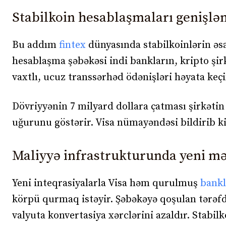
Stabilkoin hesablaşmaları genişlən
Bu addım
fintex
dünyasında stabilkoinlərin əsas
hesablaşma şəbəkəsi indi bankların, kripto şir
vaxtlı, ucuz transsərhəd ödənişləri həyata keç
Dövriyyənin 7 milyard dollara çatması şirkətin 
uğurunu göstərir. Visa nümayəndəsi bildirib ki
Maliyyə infrastrukturunda yeni m
Yeni inteqrasiyalarla Visa həm qurulmuş
bankl
körpü qurmaq istəyir. Şəbəkəyə qoşulan tərəfd
valyuta konvertasiya xərclərini azaldır. Stabilk