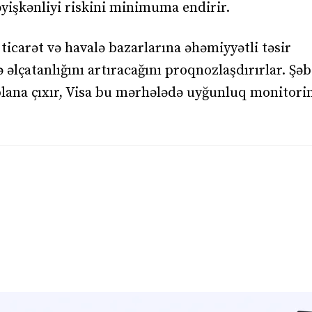
yişkənliyi riskini minimuma endirir.
ticarət və havalə bazarlarına əhəmiyyətli təsir
 əlçatanlığını artıracağını proqnozlaşdırırlar. Şə
lana çıxır, Visa bu mərhələdə uyğunluq monitori