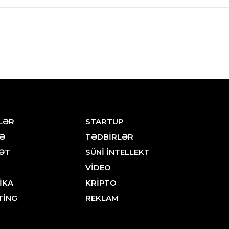
LƏR
STARTUP
Ə
TƏDBİRLƏR
ƏT
SÜNİ İNTELLEKT
VİDEO
İKA
KRİPTO
TİNG
REKLAM