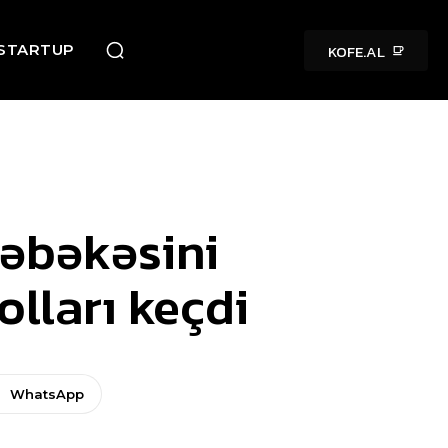
KOFE.AL
STARTUP
şəbəkəsini
olları keçdi
WhatsApp