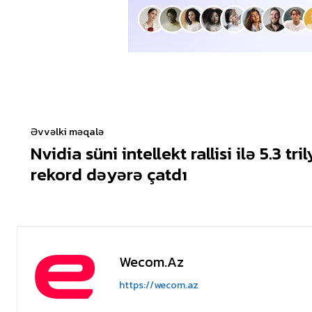
Əvvəlki məqalə
Nvidia süni intellekt rallisi ilə 5.3 tri
rekord dəyərə çatdı
Wecom.az
https://wecom.az