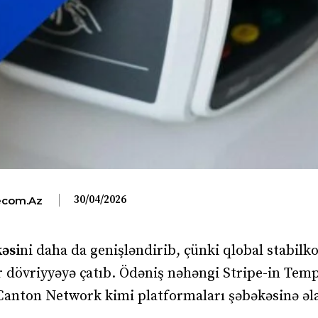
30/04/2026
com.az
əsi
ni daha da genişləndirib, çünki qlobal stabilk
 dövriyyəyə çatıb. Ödəniş nəhəngi Stripe-in Temp
 Canton Network kimi platformaları şəbəkəsinə əl