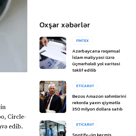
Oxşar xəbərlər
FİNTEX
Azərbaycana rəqəmsal
İslam maliyyəsi üzrə
üçmərhələli yol xəritəsi
təklif edilib
ETİCARƏT
Bezos Amazon səhmlərini
rekorda yaxın qiymətlə
oin
350 milyon dollara satıb
o, Circle-
ETİCARƏT
avə edib.
Spotify-ün keçmiş