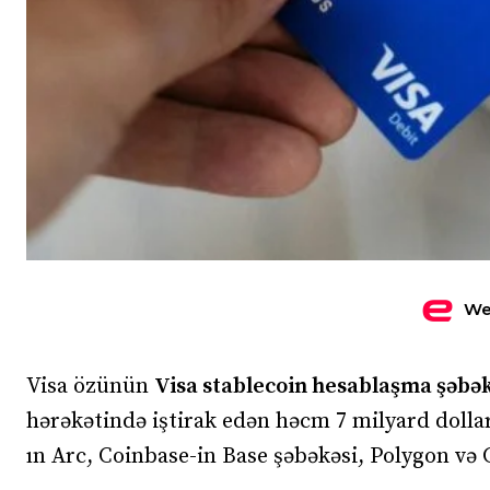
We
Visa özünün
Visa stablecoin hesablaşma şəbək
hərəkətində iştirak edən həcm 7 milyard dollar
ın Arc, Coinbase-in Base şəbəkəsi, Polygon və