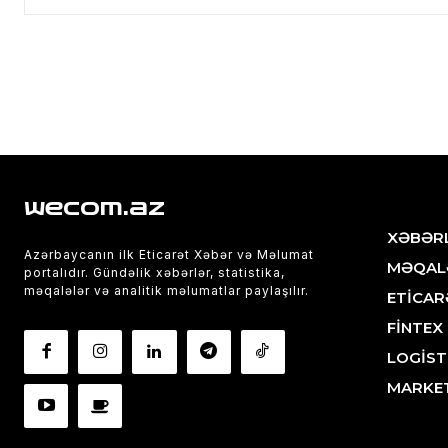
wecom.az
XƏBƏR
Azərbaycanın ilk Eticarət Xəbər və Məlumat
MƏQAL
portalıdır. Gündəlik xəbərlər, statistika,
məqalələr və analitik məlumatlar paylaşılır.
ETİCAR
FİNTEX
LOGİST
MARKE