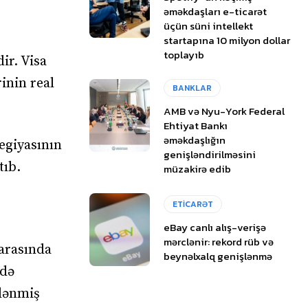
əməkdaşları e-ticarət
üçün süni intellekt
startapına 10 milyon dollar
toplayıb
ir. Visa
inin real
BANKLAR
AMB və Nyu-York Federal
Ehtiyat Bankı
əməkdaşlığın
tegiyasının
genişləndirilməsini
tıb.
müzakirə edib
ETİCARƏT
eBay canlı alış-verişə
mərclənir: rekord rüb və
 arasında
beynəlxalq genişlənmə
 də
tlənmiş