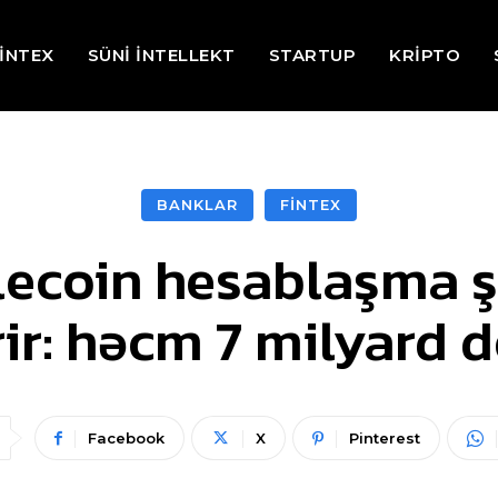
İNTEX
SÜNİ İNTELLEKT
STARTUP
KRİPTO
BANKLAR
FİNTEX
lecoin hesablaşma 
ir: həcm 7 milyard d
Facebook
X
Pinterest