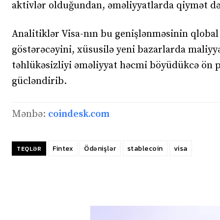
aktivlər olduğundan, əməliyyatlarda qiymət də
Analitiklər Visa-nın bu genişlənməsinin qlobal 
göstərəcəyini, xüsusilə yeni bazarlarda maliyyə
təhlükəsizliyi əməliyyat həcmi böyüdükcə ön p
gücləndirib.
Mənbə:
coindesk.com
Fintex
Ödənişlər
stablecoin
visa
TEQLƏR