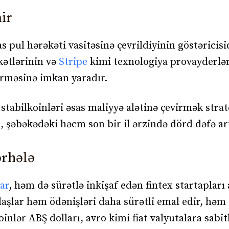
ir
 pul hərəkəti vasitəsinə çevrildiyinin göstəricisid
kətlərinin və
Stripe
kimi texnologiya provayderlər
irməsinə imkan yaradır.
stabilkoinləri əsas maliyyə alətinə çevirmək stra
, şəbəkədəki həcm son bir il ərzində dörd dəfə ar
ərhələ
ar
, həm də sürətlə inkişaf edən fintex startapları
aşlar həm ödənişləri daha sürətli emal edir, həm
oinlər ABŞ dolları, avro kimi fiat valyutalara sabi