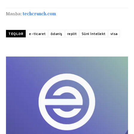
Mənbə:
techcrunch.com
TEQLƏR
e-ticaret
ödəniş
replit
Süni İntellekt
visa