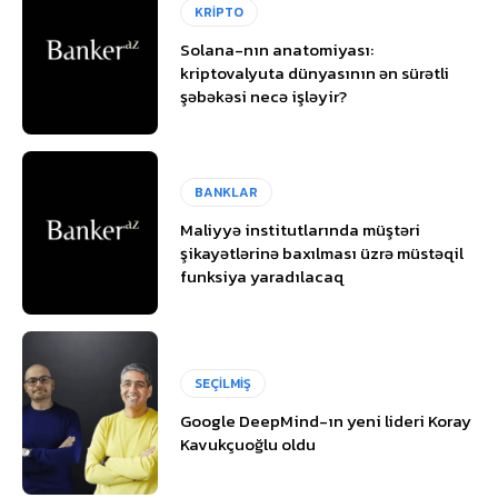
KRİPTO
Solana-nın anatomiyası:
kriptovalyuta dünyasının ən sürətli
şəbəkəsi necə işləyir?
BANKLAR
Maliyyə institutlarında müştəri
şikayətlərinə baxılması üzrə müstəqil
funksiya yaradılacaq
SEÇİLMİŞ
Google DeepMind-ın yeni lideri Koray
Kavukçuoğlu oldu