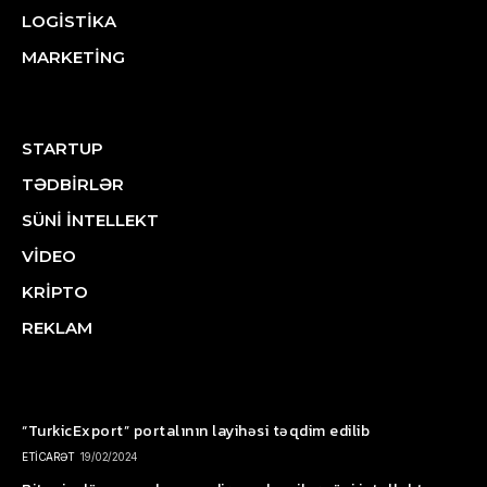
LOGİSTİKA
MARKETİNG
STARTUP
TƏDBİRLƏR
SÜNİ İNTELLEKT
VİDEO
KRİPTO
REKLAM
“TurkicExport” portalının layihəsi təqdim edilib
ETİCARƏT
19/02/2024