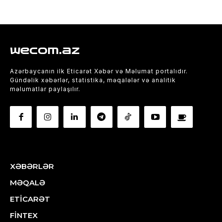
wecom.az
Azərbaycanın ilk Eticarət Xəbər və Məlumat portalıdır.
Gündəlik xəbərlər, statistika, məqalələr və analitik
məlumatlar paylaşılır.
XƏBƏRLƏR
MƏQALƏ
ETİCARƏT
FİNTEX