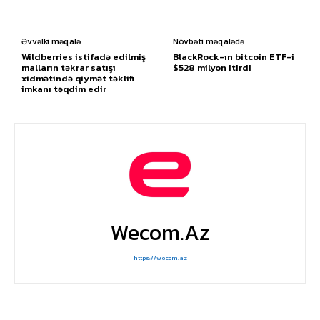
Əvvəlki məqalə
Növbəti məqalədə
Wildberries istifadə edilmiş
BlackRock-ın bitcoin ETF-i
malların təkrar satışı
$528 milyon itirdi
xidmətində qiymət təklifi
imkanı təqdim edir
Wecom.az
https://wecom.az