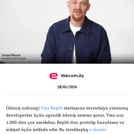
Wecom.az
28/05/2026
Ödəniş nəhəngi
Visa
Replit
startapına investisiya yatıraraq
developerlər üçün agentik ödəniş sistemi qurur. Visa-nın
1.000-dən çox əməkdaşı Replit-dən prototip hazırlama və
inkişaf üçün istifadə edir. Bu tərəfdaşlıq
e-ticarət