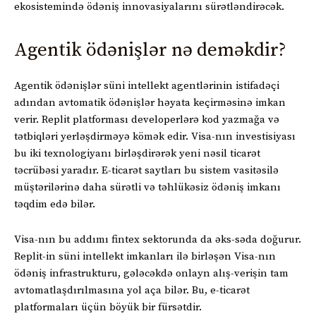
ekosistemində ödəniş innovasiyalarını sürətləndirəcək.
Agentik ödənişlər nə deməkdir?
Agentik ödənişlər süni intellekt agentlərinin istifadəçi
adından avtomatik ödənişlər həyata keçirməsinə imkan
verir. Replit platforması developerlərə kod yazmağa və
tətbiqləri yerləşdirməyə kömək edir. Visa-nın investisiyası
bu iki texnologiyanı birləşdirərək yeni nəsil ticarət
təcrübəsi yaradır. E-ticarət saytları bu sistem vasitəsilə
müştərilərinə daha sürətli və təhlükəsiz ödəniş imkanı
təqdim edə bilər.
Visa-nın bu addımı fintex sektorunda da əks-səda doğurur.
Replit-in süni intellekt imkanları ilə birləşən Visa-nın
ödəniş infrastrukturu, gələcəkdə onlayn alış-verişin tam
avtomatlaşdırılmasına yol aça bilər. Bu, e-ticarət
platformaları üçün böyük bir fürsətdir.