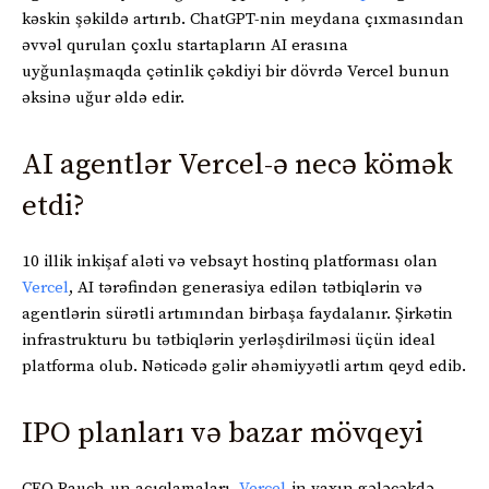
kəskin şəkildə artırıb. ChatGPT-nin meydana çıxmasından
əvvəl qurulan çoxlu startapların AI erasına
uyğunlaşmaqda çətinlik çəkdiyi bir dövrdə Vercel bunun
əksinə uğur əldə edir.
AI agentlər Vercel-ə necə kömək
etdi?
10 illik inkişaf aləti və vebsayt hostinq platforması olan
Vercel
, AI tərəfindən generasiya edilən tətbiqlərin və
agentlərin sürətli artımından birbaşa faydalanır. Şirkətin
infrastrukturu bu tətbiqlərin yerləşdirilməsi üçün ideal
platforma olub. Nəticədə gəlir əhəmiyyətli artım qeyd edib.
IPO planları və bazar mövqeyi
CEO Rauch-un açıqlamaları,
Vercel
-in yaxın gələcəkdə