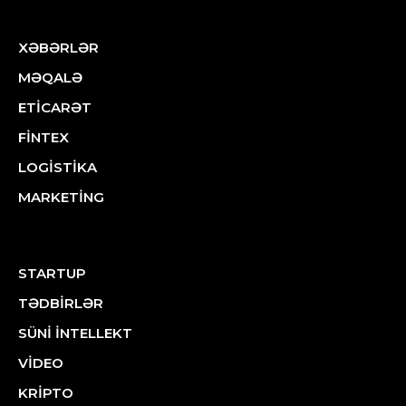
XƏBƏRLƏR
MƏQALƏ
ETİCARƏT
FİNTEX
LOGİSTİKA
MARKETİNG
STARTUP
TƏDBİRLƏR
SÜNİ İNTELLEKT
VİDEO
KRİPTO