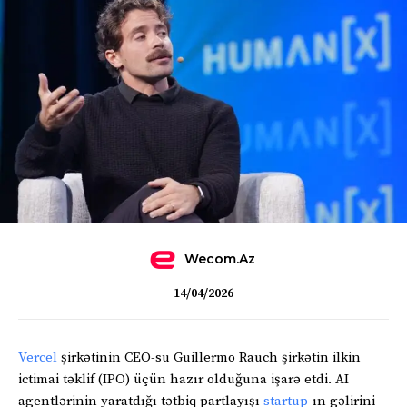
Wecom.az
14/04/2026
Vercel
şirkətinin CEO-su Guillermo Rauch şirkətin ilkin
ictimai təklif (IPO) üçün hazır olduğuna işarə etdi. AI
agentlərinin yaratdığı tətbiq partlayışı
startup
-ın gəlirini