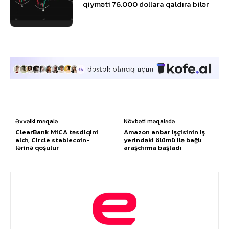
qiyməti 76.000 dollara qaldıra bilər
Əvvəlki məqalə
Növbəti məqalədə
ClearBank MiCA təsdiqini
Amazon anbar işçisinin iş
aldı, Circle stablecoin-
yerindəki ölümü ilə bağlı
lərinə qoşulur
araşdırma başladı