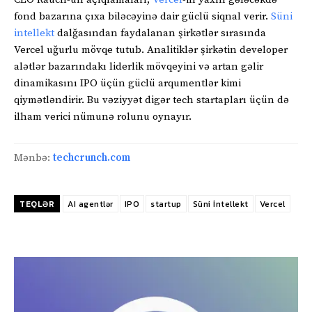
fond bazarına çıxa biləcəyinə dair güclü siqnal verir.
Süni
intellekt
dalğasından faydalanan şirkətlər sırasında
Vercel uğurlu mövqe tutub. Analitiklər şirkətin developer
alətlər bazarındakı liderlik mövqeyini və artan gəlir
dinamikasını IPO üçün güclü arqumentlər kimi
qiymətləndirir. Bu vəziyyət digər tech startapları üçün də
ilham verici nümunə rolunu oynayır.
Mənbə:
techcrunch.com
TEQLƏR
AI agentlər
IPO
startup
Süni İntellekt
Vercel