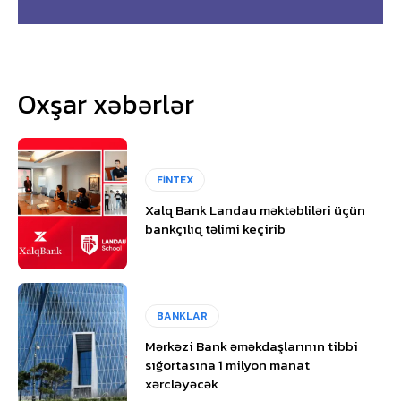
Oxşar xəbərlər
FİNTEX
Xalq Bank Landau məktəbliləri üçün
bankçılıq təlimi keçirib
BANKLAR
Mərkəzi Bank əməkdaşlarının tibbi
sığortasına 1 milyon manat
xərcləyəcək