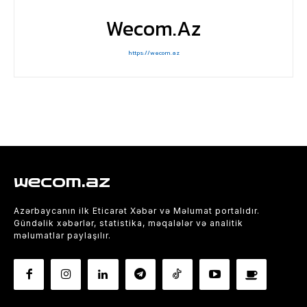
Wecom.az
https://wecom.az
wecom.az
Azərbaycanın ilk Eticarət Xəbər və Məlumat portalıdır.
Gündəlik xəbərlər, statistika, məqalələr və analitik
məlumatlar paylaşılır.