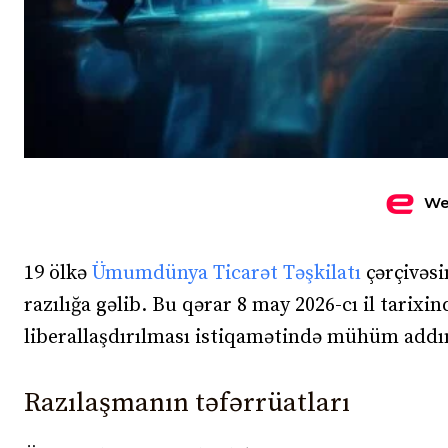
We
19 ölkə
Ümumdünya Ticarət Təşkilatı
çərçivəs
razılığa gəlib. Bu qərar 8 may 2026-cı il tarix
liberallaşdırılması istiqamətində mühüm addı
Razılaşmanın təfərrüatları