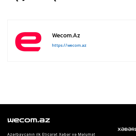
Wecom.az
https://wecom.az
wecom.az
XƏBƏR
Azərbaycanın ilk Eticarət Xəbər və Məlumat