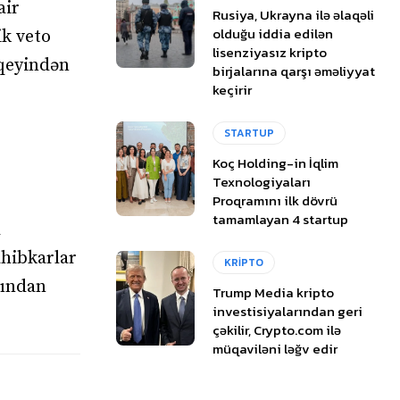
air
Rusiya, Ukrayna ilə əlaqəli
olduğu iddia edilən
k veto
lisenziyasız kripto
vqeyindən
birjalarına qarşı əməliyyat
keçirir
STARTUP
Koç Holding-in İqlim
Texnologiyaları
Proqramını ilk dövrü
tamamlayan 4 startup
d
ahibkarlar
KRİPTO
ından
Trump Media kripto
investisiyalarından geri
çəkilir, Crypto.com ilə
müqaviləni ləğv edir