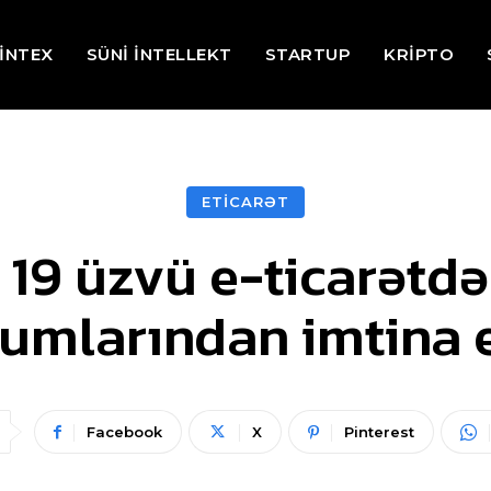
İNTEX
SÜNİ İNTELLEKT
STARTUP
KRİPTO
ETİCARƏT
 19 üzvü e-ticarətd
umlarından imtina 
Facebook
X
Pinterest