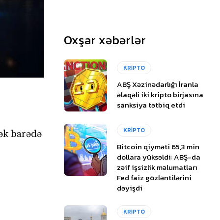
Oxşar xəbərlər
KRİPTO
ABŞ Xəzinədarlığı İranla
əlaqəli iki kripto birjasına
sanksiya tətbiq etdi
KRİPTO
ək barədə
Bitcoin qiyməti 65,3 min
dollara yüksəldi: ABŞ-da
zəif işsizlik məlumatları
Fed faiz gözləntilərini
dəyişdi
KRİPTO