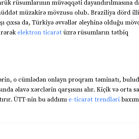
ömrük rüsumlarının müvəqqəti dayandırılmasına d
dət müzakirə mövzusu olub. Braziliya dörd illi
ı çıxsa da, Türkiyə əvvəllər əleyhinə olduğu mö
türərək
elektron ticarət
üzrə rüsumların tətbiq
ərin, o cümlədən onlayn proqram təminatı, bulu
a əlavə xərclərin qarşısını alır. Kiçik və orta s
tırır. ÜTT-nin bu addımı
e-ticarət trendləri
baxım