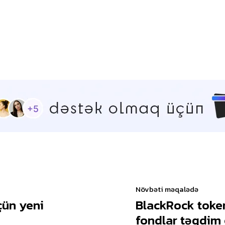
Növbəti məqalədə
çün yeni
BlackRock toke
fondlar təqdim 