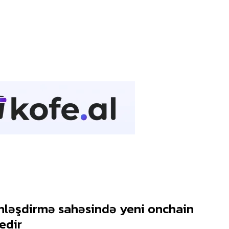
nləşdirmə sahəsində yeni onchain
edir