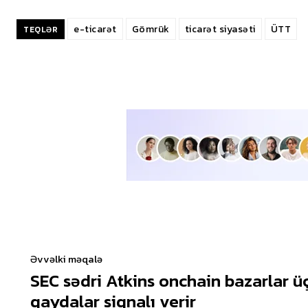
e-ticarət
Gömrük
ticarət siyasəti
ÜTT
TEQLƏR
Əvvəlki məqalə
SEC sədri Atkins onchain bazarlar ü
qaydalar siqnalı verir