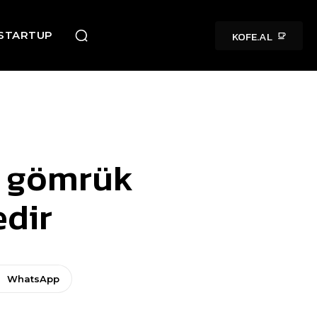
KOFE.AL
STARTUP
ə gömrük
edir
WhatsApp