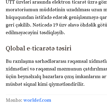
ÜTT üzvləri arasında elektron ticarət üzrə g
moratoriumun müddətinin uzadılması uzun müd
hüququndan istifadə edərək genişlənməyə qarş
geri çəkilib. Nəticədə 19 üzv əlavə öhdəlik gö
edilməyəcəyini təsdiqləyib.
Qlobal e-ticarətə təsiri
Bu razılaşma sərhədlərarası rəqəmsal xidmətl
xidmətləri və rəqəmsal məzmunun çatdırılmasınd
üçün beynəlxalq bazarlara çıxış imkanlarını ar
müsbət siqnal kimi qiymətləndirilir.
Mənbə:
worldef.com