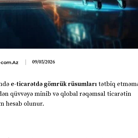
09/05/2026
com.az
ində
e-ticarətdə gömrük rüsumları
tətbiq etməm
indən qüvvəyə minib və qlobal rəqəmsal ticarətin
m hesab olunur.