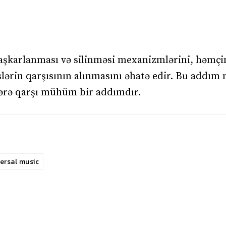
 aşkarlanması və silinməsi mexanizmlərini, həmçi
əslərin qarşısının alınmasını əhatə edir. Bu addım
ələrə qarşı mühüm bir addımdır.
ersal music