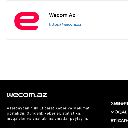
Wecom.az
https://wecom.az
wecom.az
XƏBƏR
Azərbaycanın ilk Eticarət Xəbər və Məlumat
MƏQAL
portalıdır. Gündəlik xəbərlər, statistika,
məqalələr və analitik məlumatlar paylaşılır.
ETİCAR