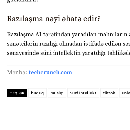
Razılaşma nəyi əhatə edir?
Razılaşma AI tərəfindən yaradılan mahnıların
sənətçilərin razılığı olmadan istifadə edilən s
sənayesində süni intellektin yaratdığı təhlük
Mənbə:
techcrunch.com
hüquq
musiqi
Süni İntellekt
tiktok
univ
TEQLƏR