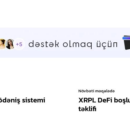
Növbəti məqalədə
ödəniş sistemi
XRPL DeFi boşl
təklifi