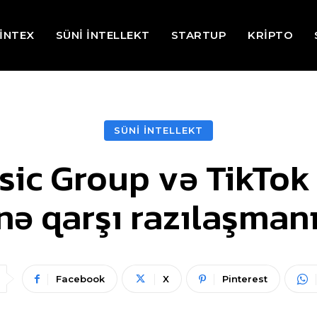
İNTEX
SÜNİ İNTELLEKT
STARTUP
KRİPTO
SÜNİ İNTELLEKT
ic Group və TikTok 
nə qarşı razılaşmanı
Facebook
X
Pinterest