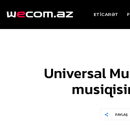
ETİCARƏT
F
Universal Mus
musiqisi
PAYLAŞ