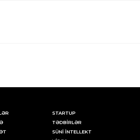
LƏR
STARTUP
Ə
TƏDBİRLƏR
ƏT
SÜNİ İNTELLEKT