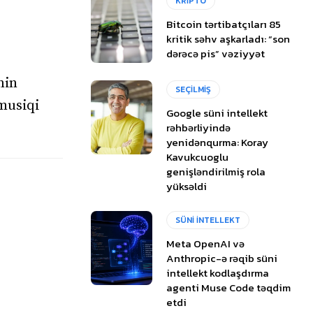
KRİPTO
Bitcoin tərtibatçıları 85
kritik səhv aşkarladı: “son
dərəcə pis” vəziyyət
nin
SEÇİLMİŞ
 musiqi
Google süni intellekt
rəhbərliyində
yenidənqurma: Koray
Kavukcuoglu
genişləndirilmiş rola
yüksəldi
SÜNİ İNTELLEKT
Meta OpenAI və
Anthropic-ə rəqib süni
intellekt kodlaşdırma
agenti Muse Code təqdim
etdi