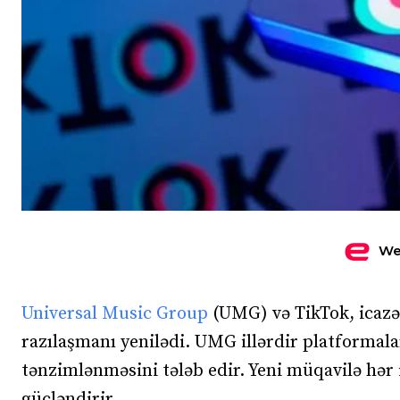
We
Universal Music Group
(UMG) və TikTok, icazə
razılaşmanı yenilədi. UMG illərdir platformal
tənzimlənməsini tələb edir. Yeni müqavilə hər
gücləndirir.