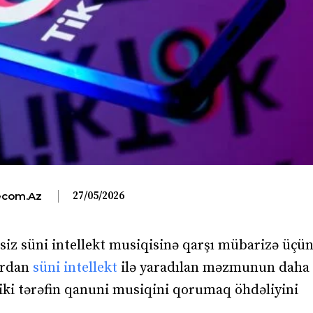
27/05/2026
com.az
siz süni intellekt musiqisinə qarşı mübarizə üçü
ardan
süni intellekt
ilə yaradılan məzmunun daha 
 iki tərəfin qanuni musiqini qorumaq öhdəliyini