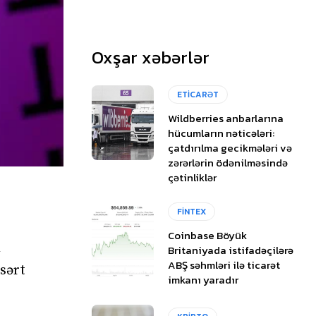
Oxşar xəbərlər
ETİCARƏT
Wildberries anbarlarına
hücumların nəticələri:
çatdırılma gecikmələri və
zərərlərin ödənilməsində
çətinliklər
FİNTEX
Coinbase Böyük
n
Britaniyada istifadəçilərə
ABŞ səhmləri ilə ticarət
sərt
imkanı yaradır