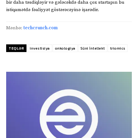
bir daha təsdiqləyir və gələcəkdə daha çox startapın bu
istiqamətdə fəaliyyət göstərəcəyinə işarədir.
Mənbə:
techcrunch.com
TEQLƏR
investisiya
onkologiya
Süni İntellekt
triomics