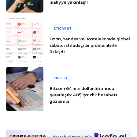
maliyyə yaxınlaşır
ETİCARƏT
Ozon, Yandex və Rostelekomda qlobal
səbəb: istifadəçilər problemlərlə
üzləşdi
KRİPTO
Bitcoin 64 min dollar ətrafında
qərarlaşıb: ABŞ işsizlik hesabatı
gözlənilir