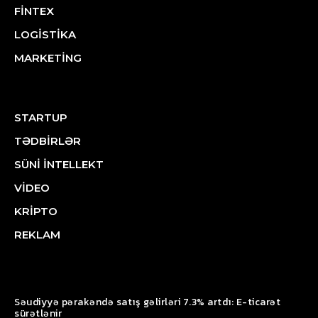
FİNTEX
LOGİSTİKA
MARKETİNG
STARTUP
TƏDBİRLƏR
SÜNİ İNTELLEKT
VİDEO
KRİPTO
REKLAM
Səudiyyə pərakəndə satış gəlirləri 7.3% artdı: E-ticarət
sürətlənir