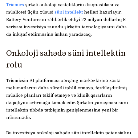
Triomics
şirkəti onkoloji xəstəliklərin diaqnostikası və
müalicəsi üçün xüsusi
süni intellekt
həlləri hazırlayır.
Battery Venturesın rəhbərlik etdiyi 22 milyon dollarlıq B
seriyası investisiya raundu şirkətin texnologiyasını daha
da inkişaf etdirməsinə imkan yaradacaq.
Onkoloji sahədə süni intellektin
rolu
Triomicsin AI platforması xərçəng mərkəzlərinə xəstə
məlumatlarını daha sürətli təhlil etməyə, fərdiləşdirilmiş
müalicə planları təklif etməyə və klinik qərarların
dəqiqliyini artırmağa kömək edir. Şirkətin yanaşması süni
intellektin tibbdə tətbiqinin genişlənməsinə yeni bir
nümunədir.
Bu investisiya onkoloji sahədə süni intellektin potensialını