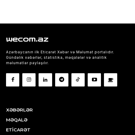
wecom.az
Azərbaycanın ilk Eticarət Xəbər və Məlumat portalıdır.
Gündəlik xəbərlər, statistika, məqalələr və analitik
məlumatlar paylaşılır.
XƏBƏRLƏR
MƏQALƏ
ETİCARƏT