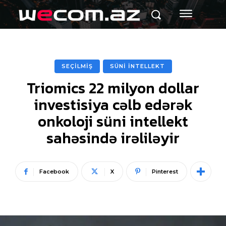
SEÇİLMİŞ
SÜNİ İNTELLEKT
Triomics 22 milyon dollar
investisiya cəlb edərək
onkoloji süni intellekt
sahəsində irəliləyir
Facebook
X
Pinterest