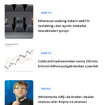
KRİPTO
Ethereum staking tokeni weETH
restaking-dən ayrılır: mükafat
müzakirələri qızışır
KRİPTO
Coldcard hadisəsindən sonra 210 min
bitcoin köhnə pulqabılardan çıxarıldı
FİNTEX
Wintermute ABŞ-da broker-dealer
statusu aldı: kripto və ənənəvi