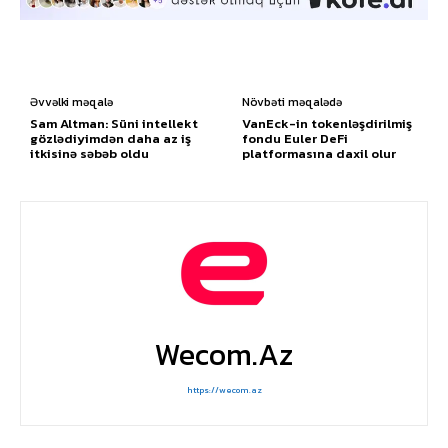
Əvvəlki məqalə
Növbəti məqalədə
Sam Altman: Süni intellekt
VanEck-in tokenləşdirilmiş
gözlədiyimdən daha az iş
fondu Euler DeFi
itkisinə səbəb oldu
platformasına daxil olur
Wecom.az
https://wecom.az