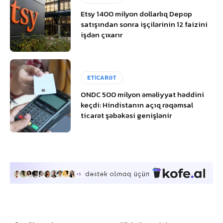
Etsy 1400 milyon dollarlıq Depop
satışından sonra işçilərinin 12 faizini
işdən çıxarır
ETİCARƏT
ONDC 500 milyon əməliyyat həddini
keçdi: Hindistanın açıq rəqəmsal
ticarət şəbəkəsi genişlənir