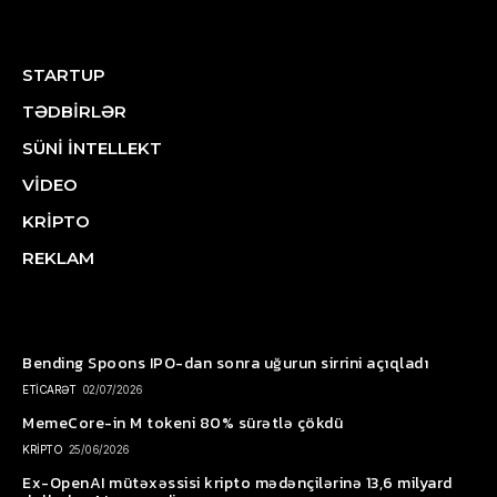
STARTUP
TƏDBİRLƏR
SÜNİ İNTELLEKT
VİDEO
KRİPTO
REKLAM
Bending Spoons IPO-dan sonra uğurun sirrini açıqladı
ETİCARƏT
02/07/2026
MemeCore-in M tokeni 80% sürətlə çökdü
KRİPTO
25/06/2026
Ex-OpenAI mütəxəssisi kripto mədənçilərinə 13,6 milyard