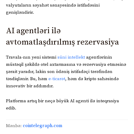
valyutaların səyahət sənayesində istifadəsini
genişləndirir.
AI agentləri ilə
avtomatlaşdırılmış rezervasiya
Travala-nın yeni sistemi
süni intellekt
agentlərinin
müstəqil şəkildə otel axtarmasına və rezervasiya etməsinə
şərait yaradır, lakin son ödəniş istifadəçi tərəfindən
təsdiqlənir. Bu, həm
e-ticarət
, həm də kripto sahəsində
innovativ bir addımdır.
Platforma artıq bir neçə böyük AI agenti ilə inteqrasiya
edib.
Mənbə:
cointelegraph.com