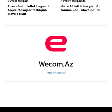
Əvvəlki məqalə
Növbəti məqalədə
Poke süni intellekt agenti
Meta AI tətbiqinə gizli üz
Apple Mesajlar tətbiqinə
tanıma kodu əlavə edildi
əlavə edildi
Wecom.az
https://wecom.az