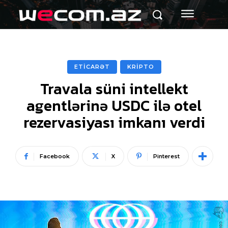
ETİCARƏT
KRİPTO
Travala süni intellekt
agentlərinə USDC ilə otel
rezervasiyası imkanı verdi
Facebook
X
Pinterest