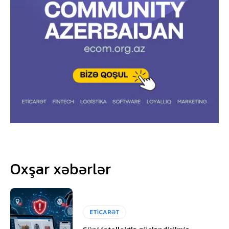
Oxşar xəbərlər
ETİCARƏT