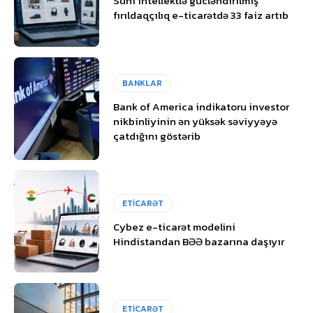
Süni intellektlə gücləndirilmiş
fırıldaqçılıq e-ticarətdə 33 faiz artıb
BANKLAR
Bank of America indikatoru investor
nikbinliyinin ən yüksək səviyyəyə
çatdığını göstərib
ETİCARƏT
Cybez e-ticarət modelini
Hindistandan BƏƏ bazarına daşıyır
ETİCARƏT