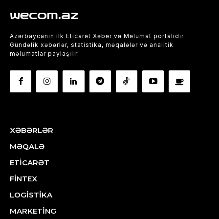
wecom.az
Azərbaycanın ilk Eticarət Xəbər və Məlumat portalıdır.
Gündəlik xəbərlər, statistika, məqalələr və analitik
məlumatlar paylaşılır.
XƏBƏRLƏR
MƏQALƏ
ETİCARƏT
FİNTEX
LOGİSTİKA
MARKETİNG