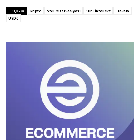
TEQLƏR
kripto
otel rezervasiyası
Süni İntellekt
Travala
USDC