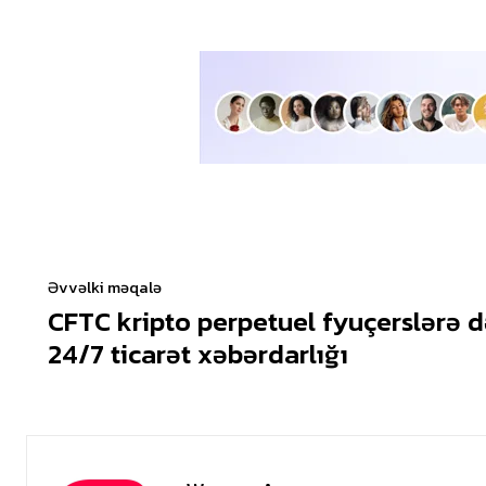
Əvvəlki məqalə
CFTC kripto perpetuel fyuçerslərə d
24/7 ticarət xəbərdarlığı