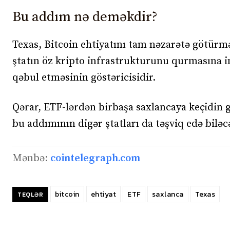
Bu addım nə deməkdir?
Texas, Bitcoin ehtiyatını tam nəzarətə götürmə
ştatın öz kripto infrastrukturunu qurmasına imk
qəbul etməsinin göstəricisidir.
Qərar, ETF-lərdən birbaşa saxlancaya keçidin g
bu addımının digər ştatları da təşviq edə bilə
Mənbə:
cointelegraph.com
bitcoin
ehtiyat
ETF
saxlanca
Texas
TEQLƏR