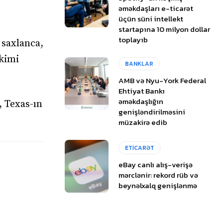
əməkdaşları e-ticarət
üçün süni intellekt
startapına 10 milyon dollar
toplayıb
 saxlanca,
 kimi
BANKLAR
AMB və Nyu-York Federal
Ehtiyat Bankı
əməkdaşlığın
, Texas-ın
genişləndirilməsini
müzakirə edib
ETİCARƏT
eBay canlı alış-verişə
mərclənir: rekord rüb və
beynəlxalq genişlənmə