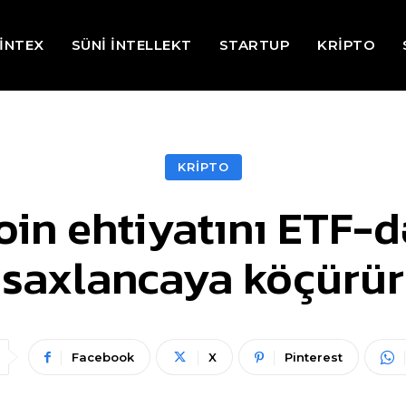
İNTEX
SÜNİ İNTELLEKT
STARTUP
KRİPTO
KRİPTO
oin ehtiyatını ETF-
saxlancaya köçürür
Facebook
X
Pinterest