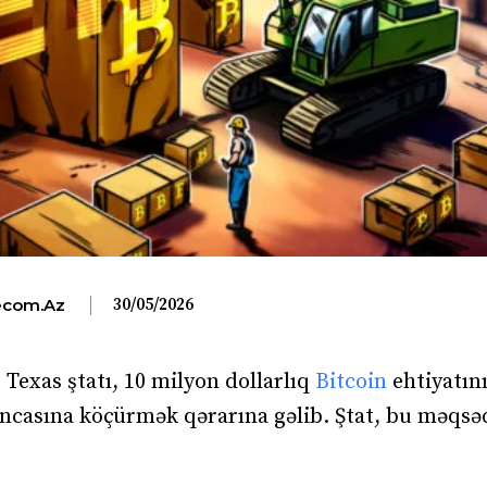
30/05/2026
com.az
 Texas ştatı, 10 milyon dollarlıq
Bitcoin
ehtiyatın
ncasına köçürmək qərarına gəlib. Ştat, bu məqsəd