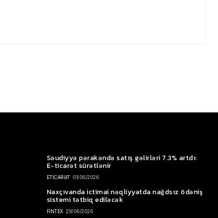
Səudiyyə pərakəndə satış gəlirləri 7.3% artdı:
E-ticarət sürətlənir
ETİCARƏT
01/06/2026
Naxçıvanda ictimai nəqliyyatda nağdsız ödəniş
sistemi tətbiq ediləcək
FİNTEX
29/06/2026