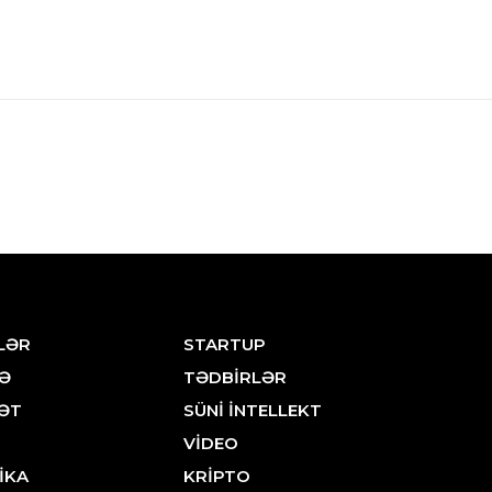
LƏR
STARTUP
Ə
TƏDBİRLƏR
ƏT
SÜNİ İNTELLEKT
VİDEO
İKA
KRİPTO