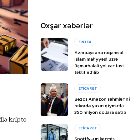
Oxşar xəbərlər
FİNTEX
Azərbaycana rəqəmsal
İslam maliyyəsi üzrə
üçmərhələli yol xəritəsi
təklif edilib
ETİCARƏT
Bezos Amazon səhmlərini
rekorda yaxın qiymətlə
ı
350 milyon dollara satıb
lə kripto
ETİCARƏT
Spotify-ün keçmiş