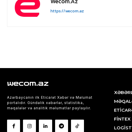
Wecom.az
https://wecom.az
wecom.az
XƏBƏR
Azərbaycanın ilk Eticarət Xəbər və Məlumat
MƏQAL
portalıdır. Gündəlik xəbərlər, statistika,
məqalələr və analitik məlumatlar paylaşılır.
ETİCAR
FİNTEX
LOGİST