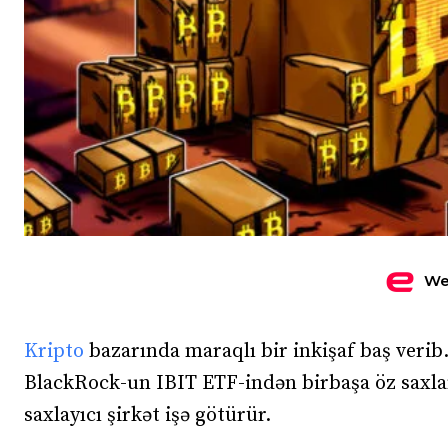
We
Kripto
bazarında maraqlı bir inkişaf baş verib.
BlackRock-un IBIT ETF-indən birbaşa öz saxla
saxlayıcı şirkət işə götürür.