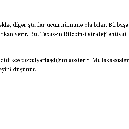
klə, digər ştatlar üçün nümunə ola bilər. Birbaşa
an verir. Bu, Texas-ın Bitcoin-i strateji ehtiyat
etdikcə populyarlaşdığını göstərir. Mütəxəssislər
cəyini düşünür.