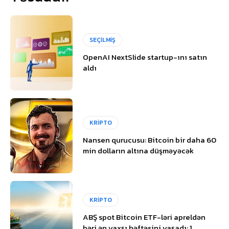
SEÇİLMİŞ
OpenAI NextSlide startup-ını satın
aldı
KRİPTO
Nansen qurucusu: Bitcoin bir daha 60
min dolların altına düşməyəcək
KRİPTO
ABŞ spot Bitcoin ETF-ləri apreldən
bəri ən yaxşı həftəsini yaşadı: 1