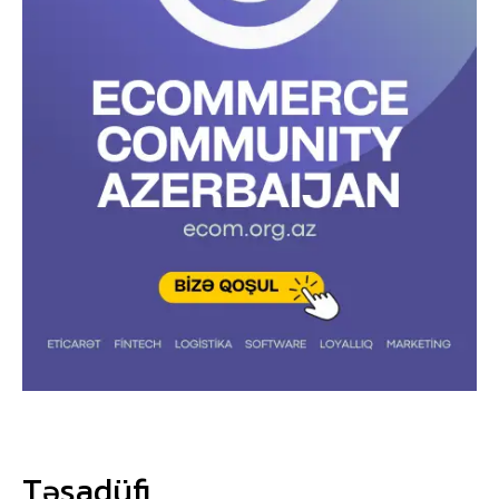
Təsadüfi