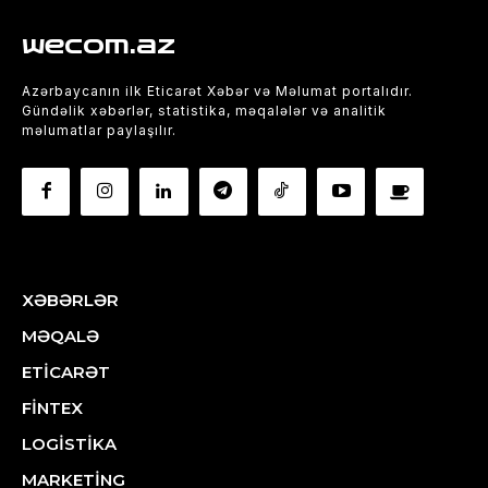
wecom.az
Azərbaycanın ilk Eticarət Xəbər və Məlumat portalıdır.
Gündəlik xəbərlər, statistika, məqalələr və analitik
məlumatlar paylaşılır.
XƏBƏRLƏR
MƏQALƏ
ETİCARƏT
FİNTEX
LOGİSTİKA
MARKETİNG