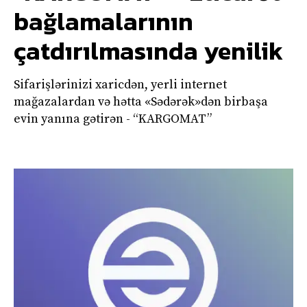
bağlamalarının
çatdırılmasında yenilik
Sifarişlərinizi xaricdən, yerli internet
mağazalardan və hətta «Sədərək»dən birbaşa
evin yanına gətirən - “KARGOMAT”