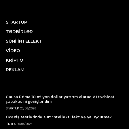
STARTUP
TƏDBİRLƏR
SÜNİ İNTELLEKT
VİDEO
KRİPTO
REKLAM
Causa Prima 10 milyon dollar yatırım alaraq AI təchizat
şəbəkəsini genişləndirir
STARTUP
23/06/2026
Ödəniş testlərində süni intellekt: fakt və ya uydurma?
FİNTEX
16/05/2026