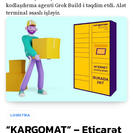
kodlaşdırma agenti Grok Build-i təqdim etdi. Alət
terminal əsaslı işləyir.
LOGİSTİKA
“KARGOMAT” – Eticarət