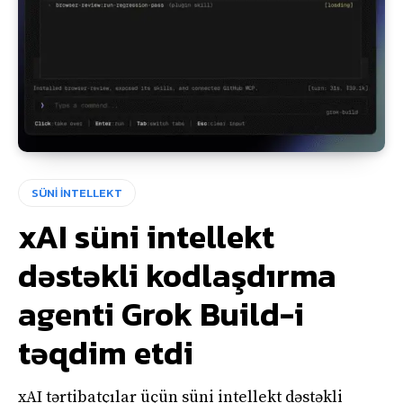
SÜNİ İNTELLEKT
xAI süni intellekt
dəstəkli kodlaşdırma
agenti Grok Build-i
təqdim etdi
xAI tərtibatçılar üçün süni intellekt dəstəkli